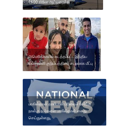
1600 கிலோ ஆட்டிறைச்சி
அமெரிக்காவில் கடத்தப்பட்ட இந்திய
வம்சாவளி குடும்பத்தினர் சடலமாக மீட்பு
பாகிஸ்தான் தாலிபான் பிரிவைச் சேர்ந்த
நான்கு நபர்களை பாகிஸ்தான் கைது
செய்துள்ளது,