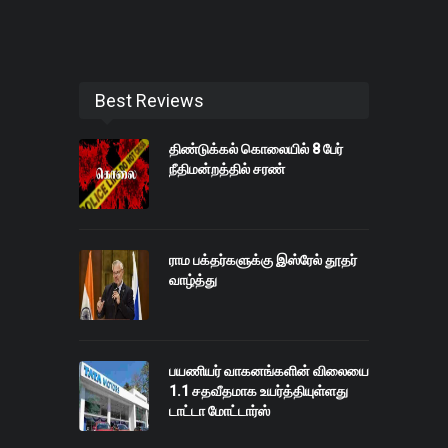
Best Reviews
திண்டுக்கல் கொலையில் 8 பேர்
நீதிமன்றத்தில் சரண்
ராம பக்தர்களுக்கு இஸ்ரேல் தூதர்
வாழ்த்து
பயணியர் வாகனங்களின் விலையை
1.1 சதவீதமாக உயர்த்தியுள்ளது
டாட்டா மோட்டார்ஸ்