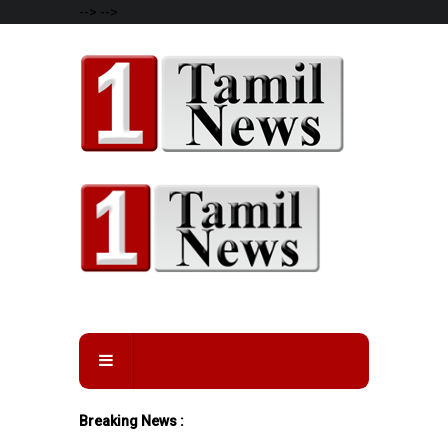
-->
-->
Breaking News :