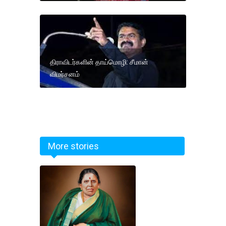
திராவிடர்களின் தாய்மொழி: சீமான்
விமர்சனம்
More stories