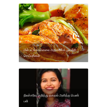
மீன் உட்கொள்ளலை அதிகரிக்க முயற்சி
செய்யுங்கள்
நிலச்சரிவு குறித்து தகவல் அளித்த பெண்
பலி