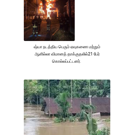
ஷ்யா நடத்திய பெரும் ஏவுகணை மற்றும்
ஆளில்லா விமானத் தாக்குதலில்21 பேர்
கொல்லப்பட்டனர்.