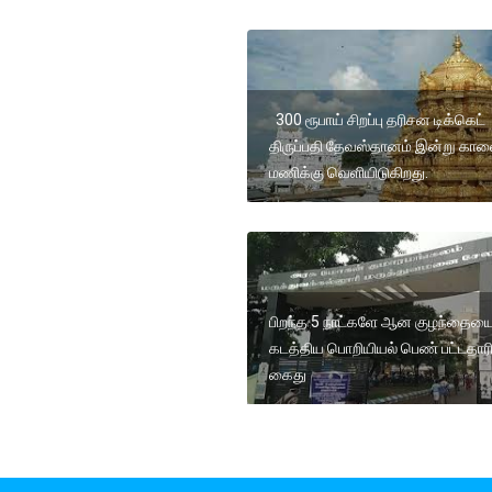
300 ரூபாய் சிறப்பு தரிசன டிக்கெட்
திருப்பதி தேவஸ்தானம் இன்று கால
மணிக்கு வெளியிடுகிறது.
பிறந்த 5 நாட்களே ஆன குழந்தைய
கடத்திய பொறியியல் பெண் பட்டதார
கைது