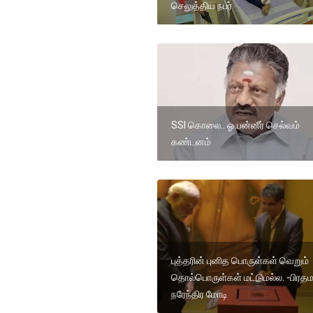
செலுத்திய நபர்
SSI கொலை.. ஓ.பன்னீர் செல்வம்
கண்டனம்
புத்தரின் புனித பொருள்கள் வெறும்
தொல்பொருள்கள் மட்டுமல்ல. -பிரதம
நரேந்திர மோடி