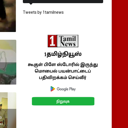
Tweets by 1tamilnews
து
யை