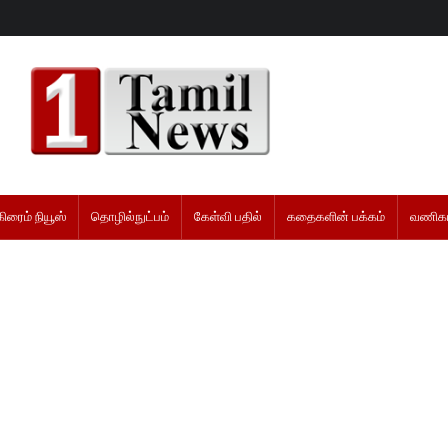
கிரைம் நியூஸ்
தொழில்நுட்பம்
கேள்வி பதில்
கதைகளின் பக்கம்
வணிகம