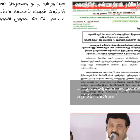
் நிகழ்வதை ஒட்டி, தமிழ்நாட்டில்
்திர கிரகணம் நிகழும் நேரத்தில்
த்தணி முருகன் கோயில் நடைகள்
அ.தி.மு.கவினர் விருப்ப மனு இன்றிலி
வரும் 26 வரை பெறலாம்.