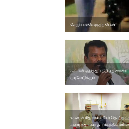
செருப்பால் வெளுத்த பெண்
கூட்டணி குறித்து மத்திய தலைமை
முடிவெடுக்கும்
உக்ரைன் மீது ரஷ்யா போர் தொடுத்த
கண்டித்து ரஷ்ய தூதரகத்தில் லாரி