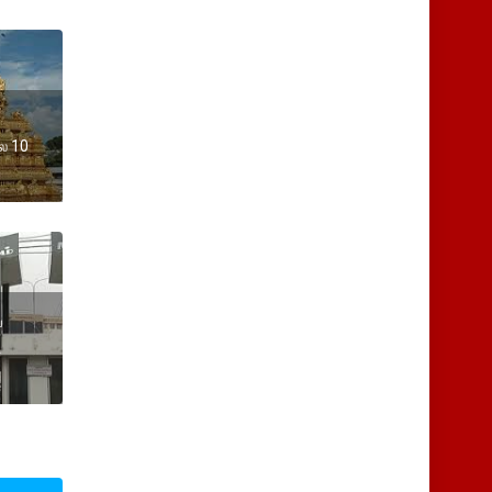
ை 10
ை
ி