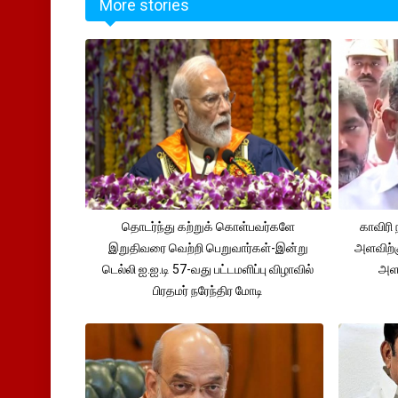
More stories
தொடர்ந்து கற்றுக் கொள்பவர்களே
காவிரி 
இறுதிவரை வெற்றி பெறுவார்கள்-இன்று
அளவிற்
டெல்லி ஐ.ஐ.டி 57-வது பட்டமளிப்பு விழாவில்
அளவ
பிரதமர் நரேந்திர மோடி