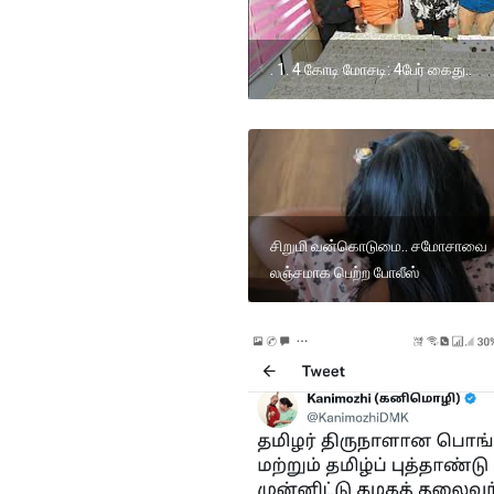
. 1. 4 கோடி மோசடி: 4பேர் கைது..
சிறுமி வன்கொடுமை.. சமோசாவை
லஞ்சமாக பெற்ற போலீஸ்