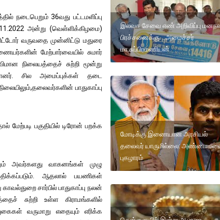
்தில் நடைபெறும் 36வது பட்டமளிப்பு
இலவச சேவை எண் அறிவிப்பு மனந
.11.2022 அன்று (வெள்ளிக்கிழமை)
பிரச்சனைக்கு. ..அமைச்சர்
ளிட்டோர் வருவதை முன்னிட்டு மதுரை
மா.சுப்பிரமணியன்
்களின் மேற்பார்வையில் சுமார்
விமான நிலையத்தைச் சுற்றி மூன்று
ுள்ளனர். சில அமைப்புக்கள் தடை
நிலையிலும்,தலைவர்களின் பாதுகாப்பு
் மேற்படி பகுதியில் டிரோன் பறக்க
மோடிக்கு இணையான அரசியல்
தலைவர் யாருமில்லை: அண்ணாமல
புகழாரம்
றும் அவர்களது வாகனங்கள் முழு
ிக்கப்படும். ஆதலால் பயணிகள்
ாவல்துறை சார்பில் பாதுகாப்பு நலன்
்தைச் சுற்றி உள்ள கிராமங்களில்
ுகைகள் வருமாறு எதையும் எரிக்க
சென்னையில் இன்று ஆபரண