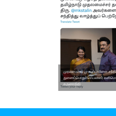
முதலமைச்சர் மு.க.ஸ்டாலினை சந்த
துணைப்பொதுச்செயலாளர் கனிமொ
கருணாநிதி.