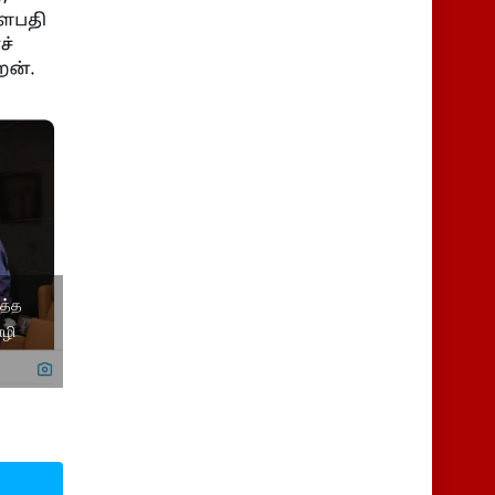
ித்த
ழி