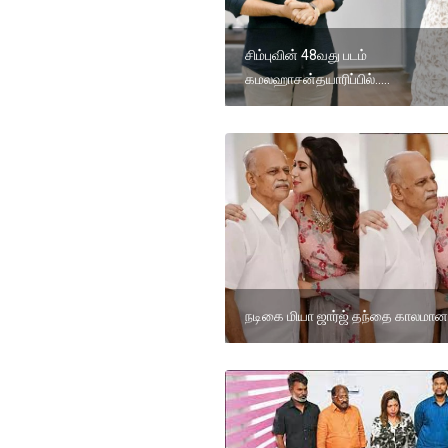
சிம்புவின் 48வது படம்
கமலஹாசன்தயாரிப்பில்.....
நடிகை மியா ஜார்ஜ் தந்தை காலமானா