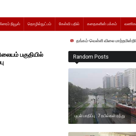
கிரைம் நியூஸ்
தொழில்நுட்பம்
கேள்வி பதில்
கதைகளின் பக்கம்
வணிகம
தங்கம்-வெள்ளி விலை மாற்றமின்றிதொடர்கிறது..
ிலையம் பகுதியில்
Random Posts
பு
புயல் பாதிப்பு : 7 ரயில்கள் ரத்து