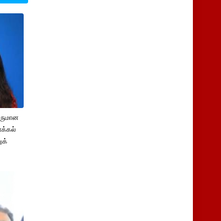
சருமான
க்கல்
ுக்