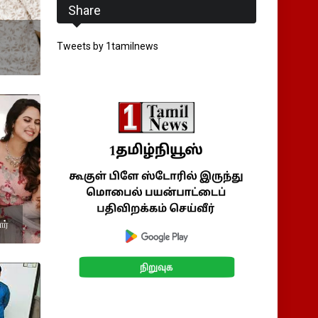
Share
Tweets by 1tamilnews
ர்