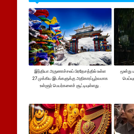
இந்தியா அருணாச்சலப் பிரதேசத்தில் உள்ள
மூன்று
27 முக்கிய இடங்களுக்கு அதிகாரப்பூர்வமாக
பெய்ய
உள்ளூர் பெயர்களைச் சூட்டியுள்ளது .