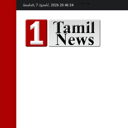
-->
-->
வெள்ளி,
7 ஆகஸ்ட் 2026 20:46:35