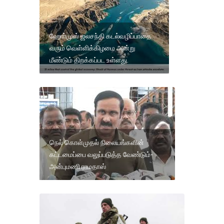
ஹோா்முஸ் ஜலசந்தி கடல்வழிப்பாதை
வரும் வெள்ளிக்கிழமை அன்று
மீண்டும் திறக்கப்பட உள்ளது.
நெல் கொள்முதல் நிலையங்களின்
கட்டமைப்பை வலுப்படுத்த வேண்டும்-
அன்புமணி ராமதாஸ்