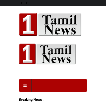
-->
-->
Breaking News :