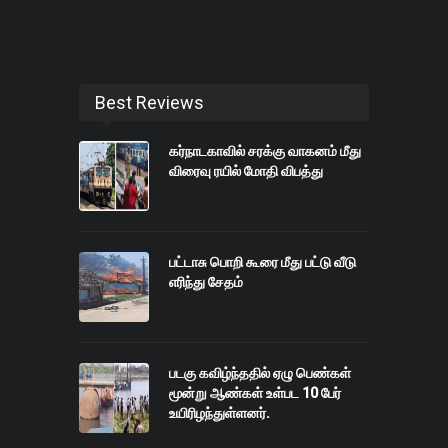
Best Reviews
கர்நாடகாவில் சரக்கு வாகனம் மீது
விரைவு ரயில் மோதி விபத்து
பட்டாசு பொறி கூரை மீது பட்டு வீடு
எரிந்து சேதம்
படகு கவிழ்ந்ததில் ஏழு பெண்கள்
மூன்று ஆண்கள் உள்பட 10 பேர்
உயிரிழந்துள்ளனர்.