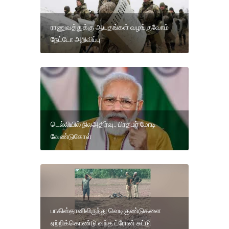
ராணுவத்துக்கு ஆயுதங்கள் வழங்குவோம்
நேட்டோ அறிவிப்பு
டெல்லியில் நிலஅதிர்வு.. பிரதமர் மோடி
வேண்டுகோள்
பாகிஸ்தானிலிருந்து வெடிகுண்டுகளை
ஏற்றிக்கொண்டு வந்த ட்ரோன் சுட்டு