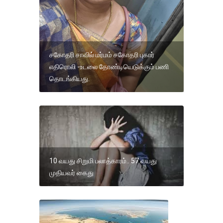
சகோதரி சாவில் மர்மம் சகோதரி புகார்
எதிரொலி -உடலை தோண்டியெடுக்கும் பணி
தொடங்கியது.
10 வயது சிறுமி பலாத்காரம்.. 57 வயது
முதியவர் கைது