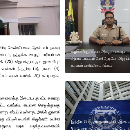
வில், சென்னிமலை ஆண்டவர் நகரை
வழக்கறிஞர்களை அவதூறாகவும்,
ாவட்டம், நத்தக்காடையூர் மாரியம்மன்
ஆபாசமாகவும் பேசி ஆடியோ அனுப்ப
 (23). ஜெயக்குமாரும், ஜானகியும்
காவலர் பணியிடை நீக்கம்
்கள் நித்திஷ் (5), ராகவ் (4).
்சம் கடன் வாங்கி வீடு கட்டியதாக
, மனைவிக்கு இடையே குடும்ப தகராறு
ு கட்ட வாங்கிய கடனை செலுத்துவது
ு ஏற்பட்டு உள்ளது. இதில் ஜானகி
ு வீட்டில் மயங்கி விழுந்தார். உடனே
இந்திய பொருளாதாரம் நடப்பு ஆண்டி
ுந்துறை அரசு மருத்துவமனையில்
9.5% வளர்ச்சி அடையும்: சர்வதேச ந