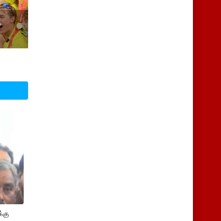
்
்கு