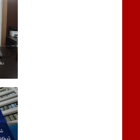
ிய
ல்
ிதியம்