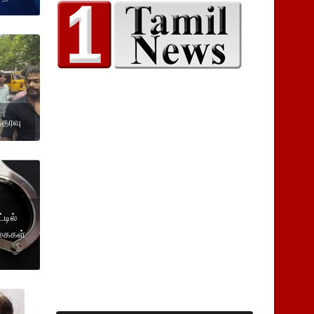
்தரவு
டில்
நகைகள்