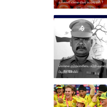
தக்காளி விலை திடீர் உயர்வு ஏன் ?
கொலை குற்றவாளியை சுற்றி வளைத
பிடித்த போலீஸ்