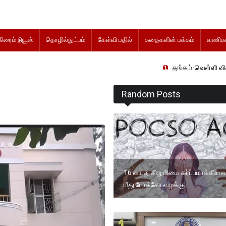
கிரைம் நியூஸ்
தொழில்நுட்பம்
கேள்வி பதில்
கதைகளின் பக்கம்
வணிகம
தங்கம்-வெள்ளி விலை மாற்றமின்றி
Random Posts
16 வயது சிறுமியை கர்ப்பமாக்கிய வ
மீது போக்சோ வழக்கு