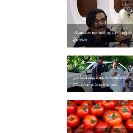
மனோபாலா மறைவிற்கு நடிகர் ரஜினி
இரங்கல்
முதல்வர் பாதுகாப்பு வாகனத்தில் இரு
கீழே விழுந்த பெண் காவலர்