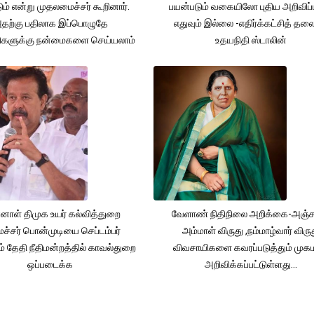
ம் என்று முதலமைச்சர் கூறினார்.
பயன்படும் வகையிலோ புதிய அறிவிப்
தற்கு பதிலாக இப்பொழுதே
எதுவும் இல்லை -எதிர்க்கட்சித் தல
ிகளுக்கு நன்மைகளை செய்யலாம்
உதயநிதி ஸ்டாலின்
னாள் திமுக உயர் கல்வித்துறை
வேளாண் நிதிநிலை அறிக்கை-அஞ்
்சர் பொன்முடியை செப்டம்பர்
அம்மாள் விருது ,நம்மாழ்வார் விரு
் தேதி நீதிமன்றத்தில் காவல்துறை
விவசாயிகளை கவரப்படுத்தும் முக
ஒப்படைக்க
அறிவிக்கப்பட்டுள்ளது...