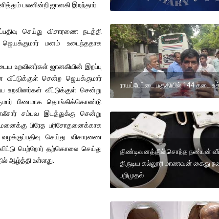
ளித்தும் பலனின்றி ஜானகி இறந்தார்.
ுப்பதிவு செய்து விசாரணை நடத்தி
 ஜெயக்குமார் மனம் உடைந்ததாக
ுடைய உறவினர்கள் ஜானகியின் இறப்பு
ென வீட்டுக்குள் சென்ற ஜெயக்குமார்
ராயப்பேட்டை பகுதியில் 144 தடை உத
றவினர்கள் வீட்டுக்குள் சென்று
க்குமார் பிணமாக தொங்கிக்கொண்டு
லீசார் சம்பவ இடத்துக்கு சென்று
துவமனைக்கு பிரேத பரிசோதனைக்காக
 வழக்குப்பதிவு செய்து விசாரணை
விட்டு பெற்றோர் தற்கொலை செய்து
திண்டிவனத்தில் சொந்த நண்பன் வீட்
் ஆழ்த்தி உள்ளது.
திருடிய கல்லூரி மாணவன் கைது 
பறிமுதல்