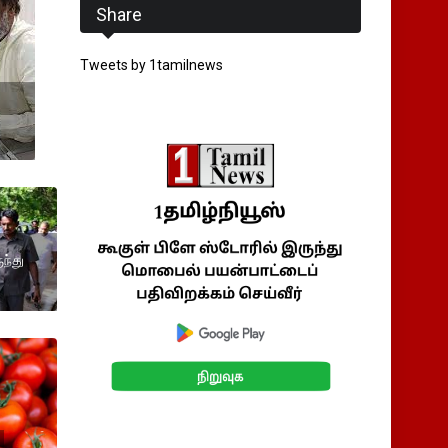
Share
Tweets by 1tamilnews
ந்து