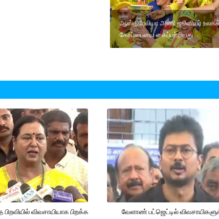
ஆஸ்திரேலியா அணி ஜூனியர் உலகக
கோப்பையை கைப்பற்றியது.
த பிறவியில் விவசாயியாக பிறக்க
வேளாண் பட்ஜெட்டில் விவசாயிகளுக