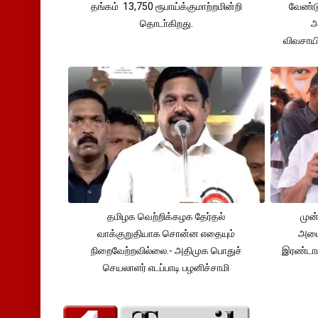
தங்கம் 13,750 ரூபாய்க்குமாற்றமின்றி
வேண்டு
தொடா்கிறது.
அ
விவசாய
தமிழக வெற்றிக்கழக தேர்தல்
முன்
வாக்குறுதியாக சொன்ன எதையும்
அமைச
நிறைவேற்றவில்லை.- அதிமுக பொதுச்
இரண்டாம
செயலாளர் எடப்பாடி பழனிச்சாமி