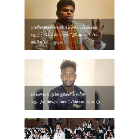
அண்ணாமலை மாற்றம் செய்யப்படுவது
உறுதி? - டெல்லி பாஜக ஆலோசனையில்
எடுக்கப்பட்ட முடிவு
உடுமலை அருகே ஜாமீனில் வந்த
தொழிலாளிக்கு சரமாரி அரிவாள் வெட்டு