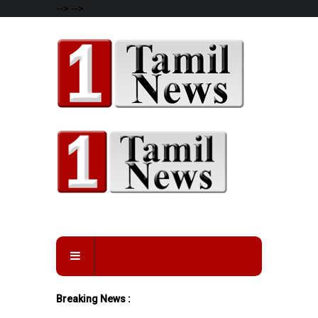
-->
-->
Breaking News :