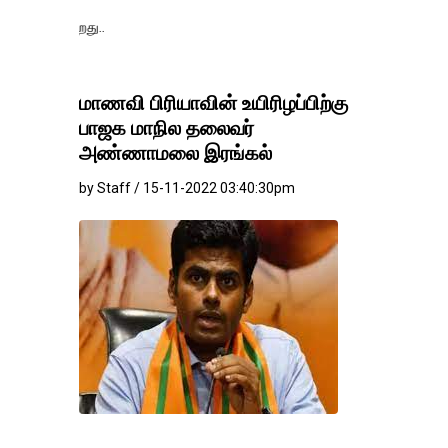
தங்கம்-வெள்ளி வில
மாணவி பிரியாவின் உயிரிழப்பிற்கு
பாஜக மாநில தலைவர்
அண்ணாமலை இரங்கல்
by Staff / 15-11-2022 03:40:30pm