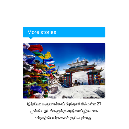
More stories
இந்தியா அருணாச்சலப் பிரதேசத்தில் உள்ள 27
முக்கிய இடங்களுக்கு அதிகாரப்பூர்வமாக
உள்ளூர் பெயர்களைச் சூட்டியுள்ளது .