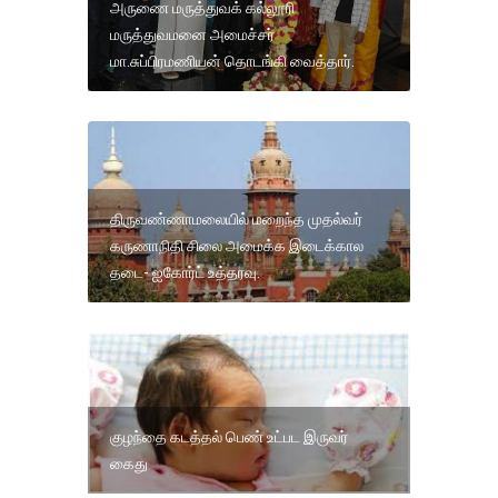
அருணை மருத்துவக் கல்லூரி
மருத்துவமனை அமைச்சர்
மா.சுப்பிரமணியன் தொடங்கி வைத்தார்.
திருவண்ணாமலையில் மறைந்த முதல்வர்
கருணாநிதி சிலை அமைக்க இடைக்கால
தடை- ஐகோர்ட் உத்தரவு.
குழந்தை கடத்தல் பெண் உட்பட இருவர்
கைது