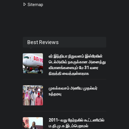
Sitemap
Best Reviews
ஏர் இந்தியா நிறுவனம் இஸ்ரேலின்
டெல்அவிவ் நகருக்கான அனைத்து
விமானங்களையும் மே 31 வரை
நிறுத்தி வைத்துள்ளதாக
அறிவித்துள்ளது.
முகக்கவசம் அணிய முதல்வர்
உத்தரவு
2011- வது தேர்தலில் கூட்டணியில்
ம.தி.மு.க இடம்பெறாமல்