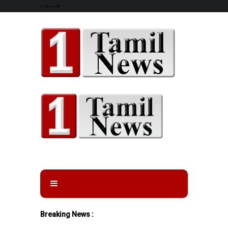
-->
-->
Breaking News :