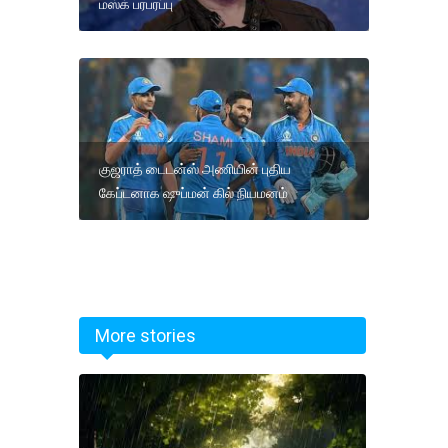
மஸ்க் பரபரப்பு
குஜராத் டைடன்ஸ் அணியின் புதிய
கேப்டனாக ஷுப்மன் கில் நியமனம்
More stories