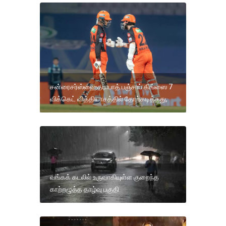
சன்ரைசர்ஸ்ஹைதராபாத்.பஞ்சாப் கிங்ஸை 7
விக்கெட் வித்தியாசத்தில் தோற்கடித்தது,
வங்கக் கடலில் உருவாகியுள்ள குறைந்த
காற்றழுத்த தாழ்வு பகுதி