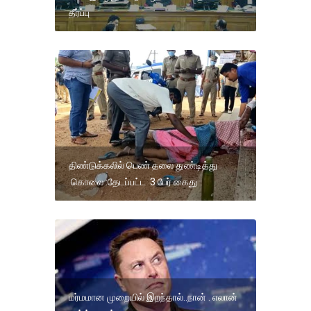
தீர்ப்பு
திண்டுக்கலில் பெண் தலை துண்டித்து
கொலை :தேடப்பட்ட 3 பேர் கைது
மர்மமான முறையில் இறந்தால்..நான் . எலான்