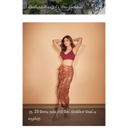
விலங்குகள் வழிபட்ட சிவ தலங்கள்
ரூ. 25 கோடி நஷ்டஈடு கேட்டுஷில்பா ஷெட்டி
வழக்கு: