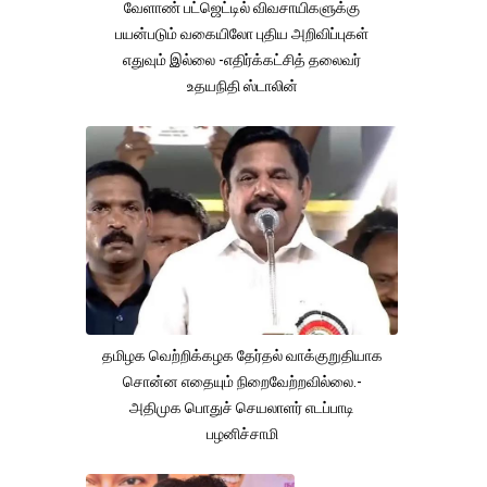
வேளாண் பட்ஜெட்டில் விவசாயிகளுக்கு
பயன்படும் வகையிலோ புதிய அறிவிப்புகள்
எதுவும் இல்லை -எதிர்க்கட்சித் தலைவர்
உதயநிதி ஸ்டாலின்
தமிழக வெற்றிக்கழக தேர்தல் வாக்குறுதியாக
சொன்ன எதையும் நிறைவேற்றவில்லை.-
அதிமுக பொதுச் செயலாளர் எடப்பாடி
பழனிச்சாமி