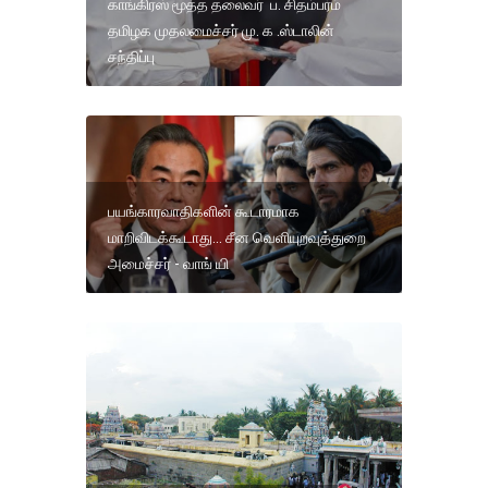
காங்கிரஸ் மூத்த தலைவர் ப. சிதம்பரம்
தமிழக முதலமைச்சர் மு. க .ஸ்டாலின்
சந்திப்பு
பயங்காரவாதிகளின் கூடாரமாக
மாறிவிடக்கூடாது... சீன வெளியுறவுத்துறை
அமைச்சர் - வாங் யி