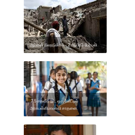
ஆப்கன் நிலநடுக்கம் - 2 ஆயிரம் பேர் பலி
7.5 சதவீத இட ஒதுக்கீட்டில்
அரசுபள்ளிமாணவி சாதனை.