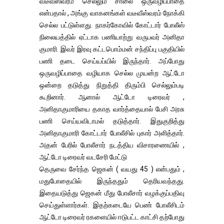
வடீவீஸ்வரம் செல்லும் சாலை ஒருவழிப்பாதை
என்பதால் , அங்கு வாகனங்கள் வடீவீஸ்வரம் நோக்கி
செல்ல பட்டுள்ளது. நாகர்கோவில் கோட்டார் போலீஸ்
நிலையத்தில் ஏட்டாக பணியாற்று வருபவர் அனிதா
குமாரி. இவர் இரவு கட்டபொம்மன் சந்திப்பு பகுதியில்
பணி தடை செய்யப்யில் இருந்தார். அப்போது
ஒருவழிப்பாதை வழியாக செல்ல முயன்ற ஆட்டோ
ஒன்றை தடுத்து நிறுத்தி திரும்பி செல்லும்படி
கூறினார். ஆனால் ஆட்டோ டிரைவர் ,
அனிதாகுமாரியை தகாத வார்த்தையால் பேசி அரசு
பணி செய்யவிடாமல் தடுத்தார். இதுகுறித்து
அனிதாகுமாரி கோட்டார் போலீசில் புகார் அளித்தார்.
அதன் பேரில் போலீசார் நடத்திய விசாரணையில் ,
ஆட்டோ டிரைவர் வடசேரி மேட்டு
தெருவை சேர்ந்த ஜெகன் ( வயது 45 ) என்பதும் ,
மதுபோதையில் இருந்ததும் தெரியவந்தது.
இதையடுத்து ஜெகன் மீது போலீசார் வழக்குப்பதிவு
செய்துள்ளார்கள். இதற்கடையே பெண் போலீசிடம்
ஆட்டோ டிரைவர் ரகளையில் ஈடுபட்ட காட்சி தற்போது