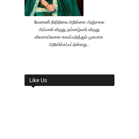
வேளாண் நிதிநிலை அறிக்கை-அஞ்சலை
அம்மாள் விருது ,நம்மாழ்வார் விருது
விவசாயிகளை கவரப்படுத்தும் முகமாக
அறிவிக்கப்பட்டுள்ளது...
Like Us