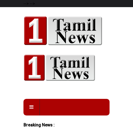
-->
-->
Breaking News :