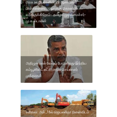
அரசு ஊழியர்களின் 23 ஆண்டுகள்
பிரச்சனையை முடிவுக்கு கொண்டு
வந்திருக்கிறோம்-. தமிழக முதலமைச்சர்-
மு.க.ஸ்டாலின்
அதிமுக பகல் வேஷம் போடுகிறது-இந்திய
கம்யூனிஸ்ட் கட்சி மாநில செயலாளர்
முத்தரசன்
சசிகலா: அக்.,16ல் ஜெயலலிதா நினைவிடம்