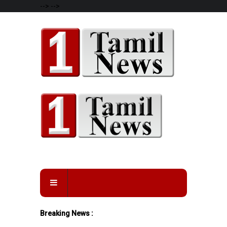
-->
-->
Breaking News :