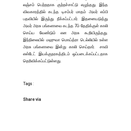
லஞ்சம் பெற்றதாக குற்றச்சாட்டு எழுந்தது. இந்த
விவகாரத்தில் கடந்த டிசம்பர் மாதம் அவர் எம்பி
பதவியில் இருந்து நீக்கப்பட்டார். இதனையடுத்து
அவர் அரசு பங்களாவை கடந்த 7ம் தேதிக்குள் காலி
செய்ய வேண்டும் என அரசு கூறியிருந்தது.
இந்நிலையில் மஹுவா மொய்த்ரா டெல்லியில் உள்ள
அரசு பங்களாவை இன்று காலி செய்தார். சாவி
எஸ்டேட் இயக்குநரகத்திடம் ஒப்படைக்கப்பட்டதாக
தெரிவிக்கப்பட்டுள்ளது.
Tags :
Share via