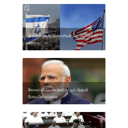
இஸ்ரேல் குடியேற்றவாசிகள் மீது அமெரிக்கா
தடை..
கோவா விடுதலை நாள் மற்றும் பிரதமர்
மோடியின் வருகை