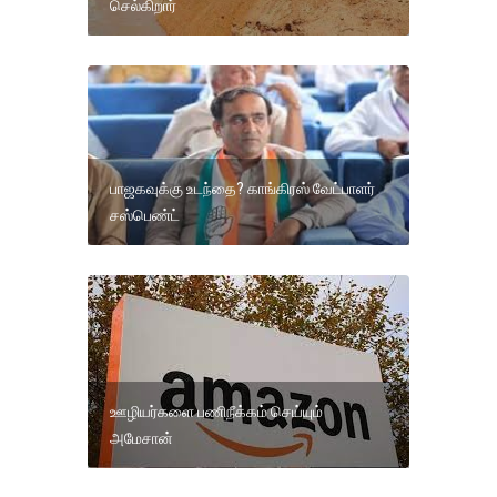
செல்கிறார்
பாஜகவுக்கு உடந்தை? காங்கிரஸ் வேட்பாளர்
சஸ்பெண்ட்
ஊழியர்களை பணிநீக்கம் செய்யும்
அமேசான்