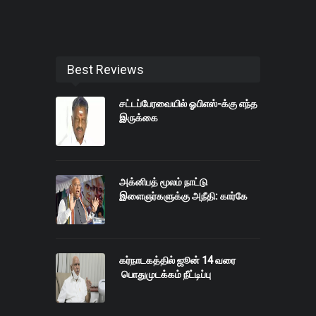
Best Reviews
சட்டப்பேரவையில் ஓபிஎஸ்-க்கு எந்த
இருக்கை
அக்னிபத் மூலம் நாட்டு
இளைஞர்களுக்கு அநீதி: கார்கே
கர்நாடகத்தில் ஜூன் 14 வரை
பொதுமுடக்கம் நீட்டிப்பு