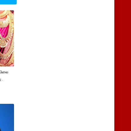
விலை
 .