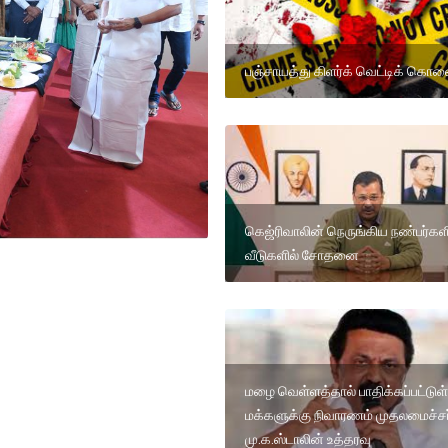
பஞ்சாயத்து கிளர்க் வெட்டிக் கொல
கெஜ்ரிவாலின் நெருங்கிய நண்பர்கள
வீடுகளில் சோதனை
மழை வெள்ளத்தால் பாதிக்கப்பட்டுள
மக்களுக்கு நிவாரணம் முதலமைச்சர
மு.க.ஸ்டாலின் உத்தரவு