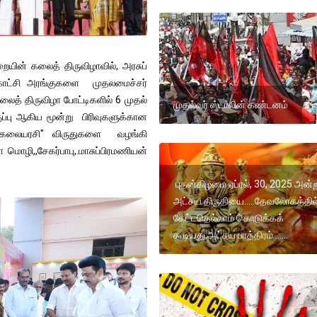
ையின் கலைத் திருவிழாவில், அரசுப்
்காட்சி அரங்குகளை முதலமைச்சர்
லைத் திருவிழா போட்டிகளில் 6 முதல்
முதல்வர் ஸ்டாலின் கண்டனம்
குப்பு ஆகிய மூன்று பிரிவுகளுக்கான
கு "கலையரசி" விருதுகளை வழங்கி
மொழி,,சேகர்பாபு,.மாசுப்பிரமணியன்
புதன்கிழமை ஏப்ரல், 30, 2025 அன்ற
அட்சய திருதியை.....தேவலோகத்தில
கேட்டதெல்லாம் கொடுக்கக்
கூடியது,அட்சய பாத்திரம் ......