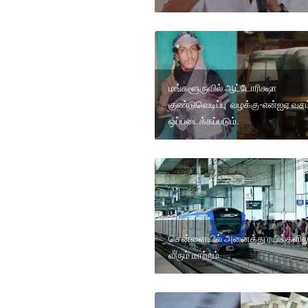
மங்களூருவில் ஆட்டோரிக்ஷா
குண்டுவெடிப்பு வழக்கு-என்ஐஏ வசம
ஒப்படைக்கப்படும்.
சென்னையில் அனைத்து ரயில்களிலு
வரும் மாற்றம்