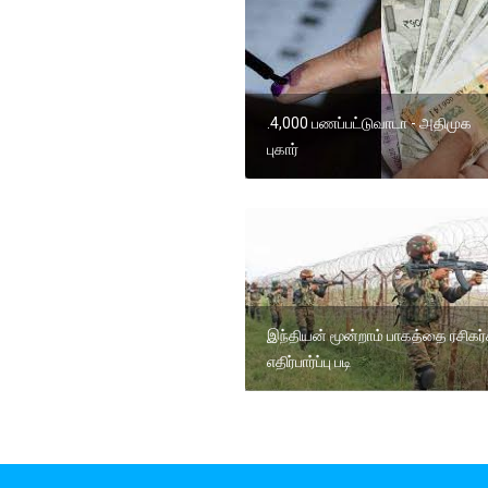
.4,000 பணப்பட்டுவாடா - அதிமுக
புகார்
இந்தியன் மூன்றாம் பாகத்தை ரசிகர்
எதிர்பார்ப்பு படி