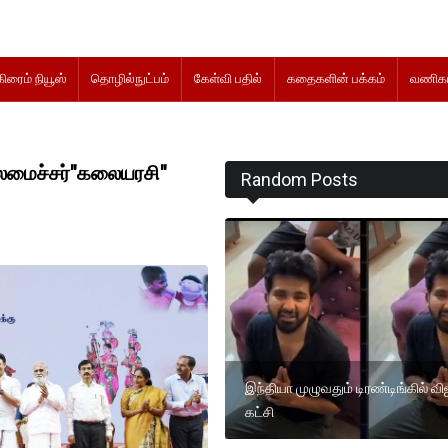
கிரைம் நியூஸ்
தொழில்நுட்பம்
கேள்வி பதில்
கதைகளின் பக்கம்
வணிகம
லமைச்சர்"கலையரசி"
Random Posts
இந்தியா முழுவதும் டிரண்டிங்கில் வி
கட்சி