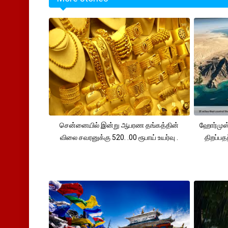
சென்னையில் இன்று ஆபரண தங்கத்தின்
ஹோர்முஸ்
விலை சவரனுக்கு 520. .00 ரூபாய் உயர்வு .
திறப்பத