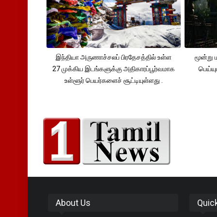
இந்தியா அருணாச்சலப் பிரதேசத்தில் உள்ள
மூன்று
27 முக்கிய இடங்களுக்கு அதிகாரப்பூர்வமாக
பெய்ய
உள்ளூர் பெயர்களைச் சூட்டியுள்ளது .
About Us
Quic