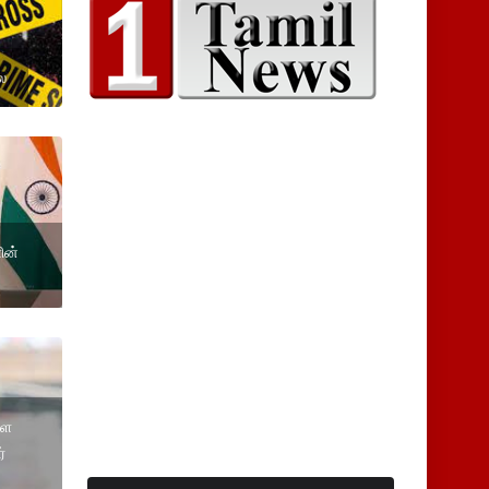
ை
ின்
்ள
்