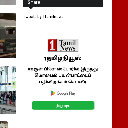
Share
Tweets by 1tamilnews
்
ம்