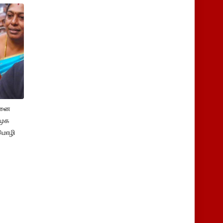
சனை
ிமுக
மொழி