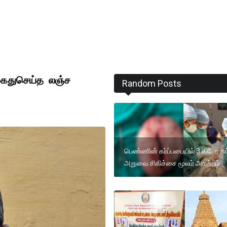
 கைதுசெய்த லஞ்ச
Random Posts
பெண்ணின் கர்ப்பபையில் 3 கிலோ கட
அறுவை சிகிச்சை மூலம் அகற்றம்