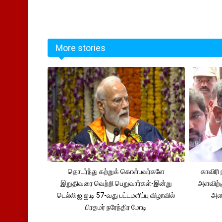
More stories
தொடர்ந்து கற்றுக் கொள்பவர்களே
காவிரி 
இறுதிவரை வெற்றி பெறுவார்கள்-இன்று
அளவிற்
டெல்லி ஐ.ஐ.டி 57-வது பட்டமளிப்பு விழாவில்
அளவ
பிரதமர் நரேந்திர மோடி