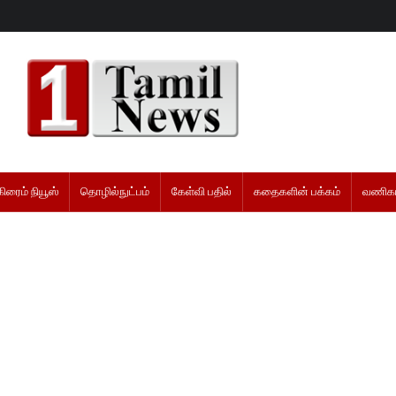
கிரைம் நியூஸ்
தொழில்நுட்பம்
கேள்வி பதில்
கதைகளின் பக்கம்
வணிகம