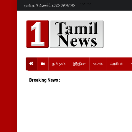
-->
-->
ஞாயிறு,
9 ஆகஸ்ட் 2026 09:47:48
தமிழகம்
இந்தியா
உலகம்
அரசியல்
Breaking News :