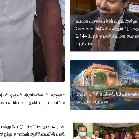
தமிழக முதலமைச்சர் விஜய் இன்று
சென்னை மாநிலக் கல்லூரி அரங்கத்
2,144 பேருக்கு பணி நியமன ஆ
வழங்கினார்.
ரேஷன் அரிசி கடத்தல்: 80 வாகனங்
ியர் ஒருவர் திருவேங்கடம் தாலுகா
ஏலத்தில் விற்பனை
லைப்பள்ளியான தனியார் பள்ளியில்
சான்று கேட்டு பள்ளியின் தாளாளரான
் இருந்து தாளாளர் ஆசிரியையின் பணி