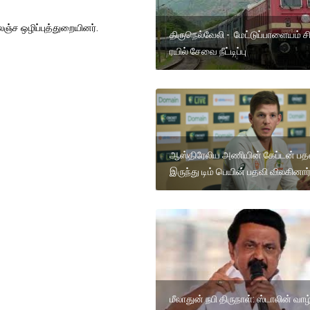
ஞ்ச ஒழிப்புத்துறையினர்.
திருநெல்வேலி - மேட்டுப்பாளையம் சிற
ரயில் சேவை நீட்டிப்பு
ஆஸ்திரேலிய அணியின் கேப்டன் பதவ
இருந்து டிம் பெயின் பதவி விலகினார
மீலாதுன் நபி திருநாள்: ஸ்டாலின் வாழ