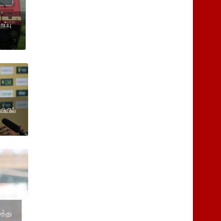
ப்பு
ியில்
்
்த்து