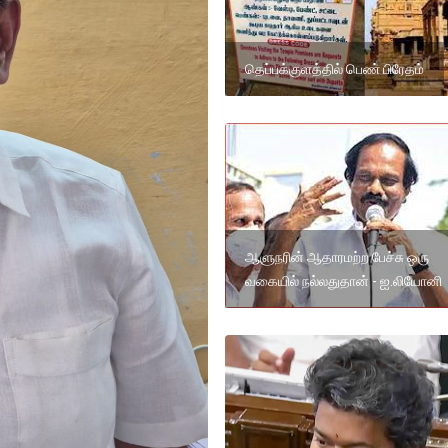
தெப்பக்குளத்தில் பெண் பிரேதம்
ஆளுநரின் ஆதாரமற்ற பேச்சு ஒரு
வகையில் நல்லதுதான் - ஐ.லியோனி