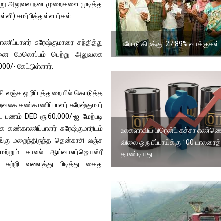
ெற்று அலுவல நடைமுறைகளை முடித்து
ளி) சமர்பித்துள்ளார்கள்.
ப்பாளர் சுரேஷ்குமாரை சந்தித்து
ஈரோடு கிழக்கு: 27.89% வாக்குகள் 
னை மேலொப்பம் பெற்று அலுவலக
0/- கேட்டுள்ளார்.
 லஞ்ச ஒழிப்புத்துறையில் கொடுத்த
லுவலக கண்காணிப்பாளர் சுரேஷ்குமார்
்ட பணம் DED ரூ.60,000/-ஐ மேற்படி
 கண்காணிப்பாளர் சுரேஷ்குமாரிடம்
உலகளாவிய பிரென்ட் கச்சா எண்ணெ
்கு மறைந்திருந்த தென்காசி லஞ்ச
விலை ஒரு பீப்பாய்க்கு 100 டாலரைத்
 மற்றும் காவல் ஆய்வாளர்ஜெயஸ்ரீ
தாண்டியது.
ுற்றி வளைத்து பிடித்து கைது