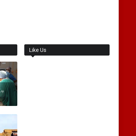
Like Us
்டி