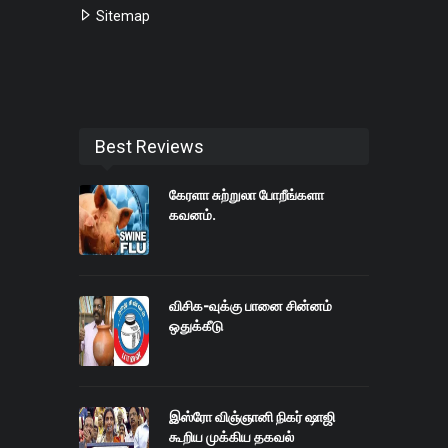
Sitemap
Best Reviews
கேரளா சுற்றுலா போறீங்களா
கவனம்.
விசிக-வுக்கு பானை சின்னம்
ஒதுக்கீடு
இஸ்ரோ விஞ்ஞானி நிகர் ஷாஜி
கூறிய முக்கிய தகவல்