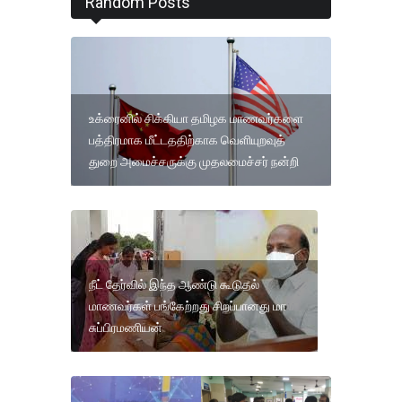
Random Posts
உக்ரைனில் சிக்கியா தமிழக மாணவர்களை
பத்திரமாக மீட்டததிற்காக வெளியுறவுத்
துறை அமைச்சருக்கு முதலமைச்சர் நன்றி
நீட் தேர்வில் இந்த ஆண்டு கூடுதல்
மாணவர்கள் பங்கேற்றது சிறப்பானது மா
சுப்பிரமணியன்