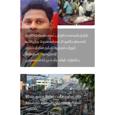
திருநெல்வேலி மாவட்டத்தில் சாலைவிபத்தில்
உயிரிழந்த தொலைக்காட்சி ஒளிப்பதிவாளர்
குடும்பத்தினருக்கு ஆறுதல் மற்றும்
நிதியுதவி –தமிழ்நாடு
முதலமைச்சர்.மு.க.ஸ்டாலின் அறிவிப்பு
80 வயதுக்கு மேற்பட்டவர்களுக்கு வீடு
தேடிவரும் தடுப்பூசி: தொலைபேசி எண்
அறிவிப்பு