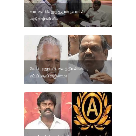
வாடகை செலுத்துதால் நகராட்சி
அதிகாரிகள் சீல்.
கே.பி.முனுசாமி, வைத்தியலிங்கம் ,
எம்.பி.பதவி ராஜினாமா