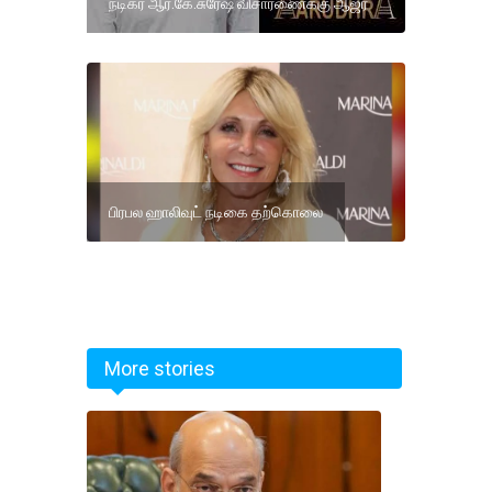
நடிகர் ஆர்.கே.சுரேஷ் விசாரணைக்கு ஆஜர்
பிரபல ஹாலிவுட் நடிகை தற்கொலை
More stories