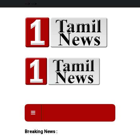
-->
-->
Breaking News :