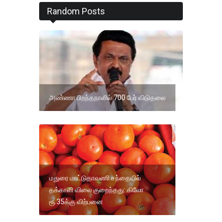
Random Posts
அண்ணா பிறந்தநாளில் 700 பேர் விடுதலை
மதுரை மாட்டுதாவணி சந்தையில்
தக்காளி விலை குறைந்தது: கிலோ
ரூ.35க்கு விற்பனை