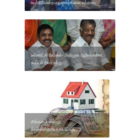
உயர்நீதிமன்ற மதுரைக்கிளை உத்தரவு.
உள்ளாட்சி தேர்தல்- அதிமுக ஆலோசனை
கூட்டம் திடீர் ரத்து
சிக்கனம் என்பது
கேள்விக்குறியாகிவிட்டது......