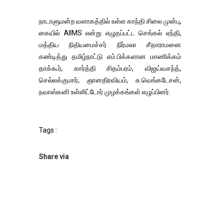
நாடாளுமன்ற வளாகத்தில் உள்ள காந்தி சிலை முன்பு,
கையில் AIIMS என்று எழுதப்பட்ட செங்கல் ஏந்தி,
மத்திய நிதியமைச்சர் நிர்மலா சீதாராமனை
கண்டித்து தமிழ்நாட்டு எம்.பிக்களான மாணிக்கம்
தாக்கூர், கார்த்தி சிதம்பரம், விஜய்வசந்த்,
செல்லக்குமார், ஞானதிரவியம், சு.வெங்கடேசன்,
நவாஸ்கனி உள்ளிட்டோர் முழக்கங்கள் எழுப்பினர்.
Tags :
Share via