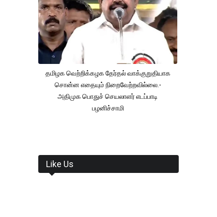
தமிழக வெற்றிக்கழக தேர்தல் வாக்குறுதியாக
சொன்ன எதையும் நிறைவேற்றவில்லை.-
அதிமுக பொதுச் செயலாளர் எடப்பாடி
பழனிச்சாமி
Like Us