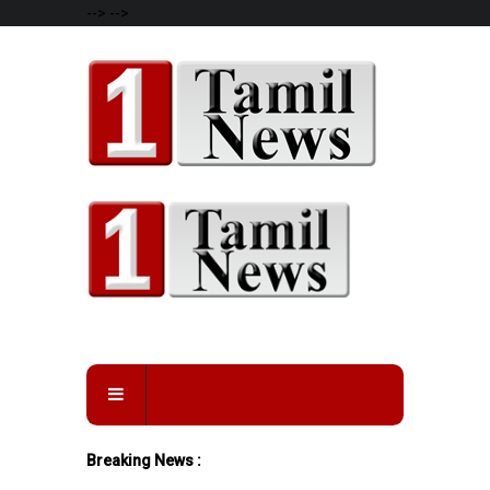
-->
-->
Breaking News :