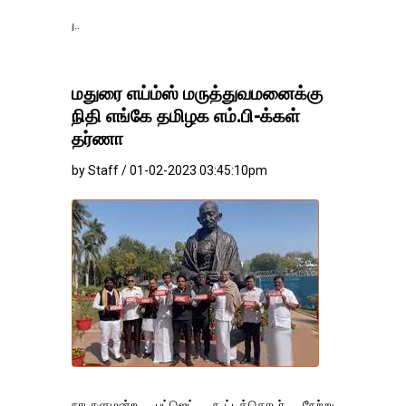
தங்கம்-வெள்ளி விலை 
மதுரை எய்ம்ஸ் மருத்துவமனைக்கு
நிதி எங்கே தமிழக எம்.பி-க்கள்
தர்ணா
by Staff / 01-02-2023 03:45:10pm
நாடாளுமன்ற பட்ஜெட் கூட்டத்தொடர் நேற்று