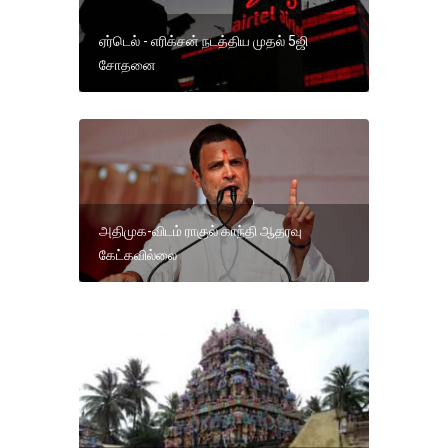
ஏர்டெல் - எரிக்சன் நடத்திய முதல் 5ஜி
சோதனை
அதிமுக-விடம் ராகுல் காந்தி ஆதரவு
கேட்கவில்லை