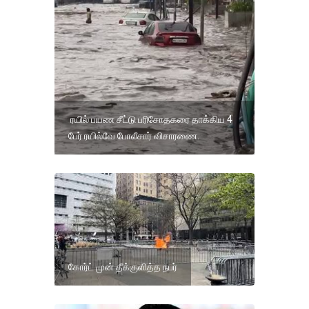
ரயில் பயண சீட்டு பரிசோதகரை தாக்கிய 4
பேர் ரயில்வே போலீசார் விசாரணை.
கோர்ட் முன் தீக்குளித்த நபர்