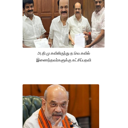
அ.தி.மு.கவிலிருந்து த.வெ.கவில்
இணைந்தவர்களுக்கு கட்சிப்பதவி