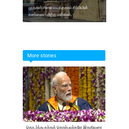
முருகன் சிலை வடித்ததால் சிற்பியின்
கண்ணை பறித்த மன்னன்,
More stories
தொடர்ந்து கற்றுக் கொள்பவர்களே இறுதிவரை