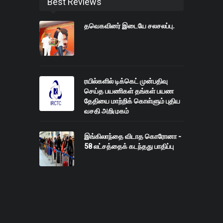
Best Reviews
தவெகவினர் இடையே சலசலப்பு.
ரயில்களில் டிக்கெட் முன்பதிவு
செய்த பயணிகள் தங்கள் பயண
தேதியை மாற்றிக் கொள்ளும் புதிய
வசதி அறிமுகம்
இங்கிலாந்தை விடாத கொரோனா -
58 லட்சத்தைக் கடந்தது பாதிப்பு