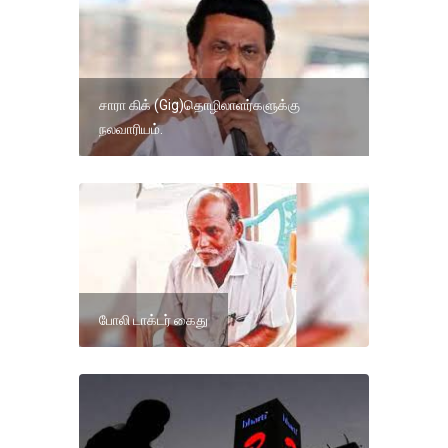
சாரா கிக் (Gig)தொழிலாளர்களுக்கு
நலவாரியம்.
போலி டாக்டர் கைது