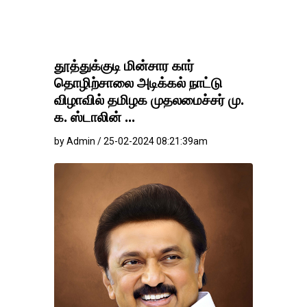
தூத்துக்குடி மின்சார கார்
தொழிற்சாலை அடிக்கல் நாட்டு
விழாவில் தமிழக முதலமைச்சர் மு.
க. ஸ்டாலின் ...
by Admin / 25-02-2024 08:21:39am