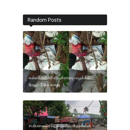
Random Posts
கள்ளக்குறிச்சி விஷச்சாராய வழக்கில்
மேலும் 2 பேர் கைது .
சபரிமலை செல்லும் ஐயப்ப பக்தர்களின்