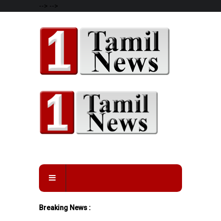
-->
-->
Breaking News :