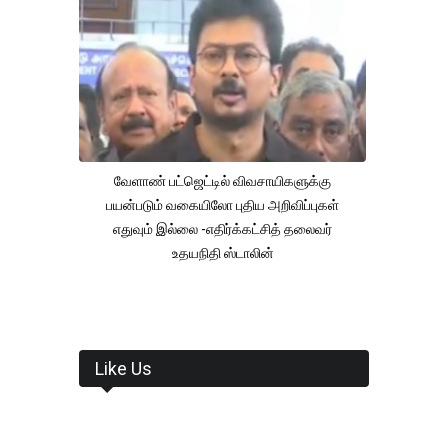
வேளாண் பட்ஜெட்டில் விவசாயிகளுக்கு
பயன்படும் வகையிலோ புதிய அறிவிப்புகள்
எதுவும் இல்லை -எதிர்க்கட்சித் தலைவர்
உதயநிதி ஸ்டாலின்
Like Us