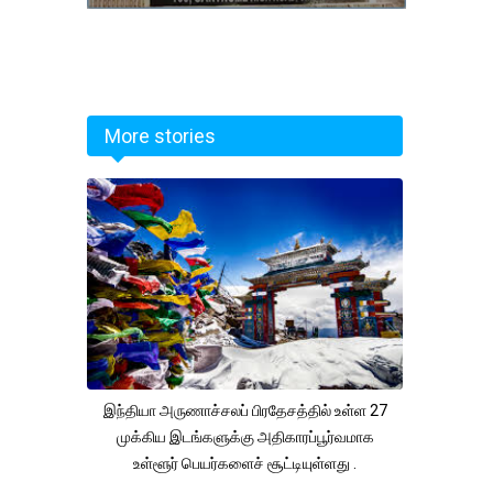
More stories
இந்தியா அருணாச்சலப் பிரதேசத்தில் உள்ள 27
முக்கிய இடங்களுக்கு அதிகாரப்பூர்வமாக
உள்ளூர் பெயர்களைச் சூட்டியுள்ளது .