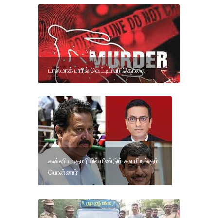
டாஸ்மாக் பாரில் வெட்டிப் படுகொலை
கன்னியாகுமரியில் மீண்டும் களமிறங்கும்
பொன்னார்