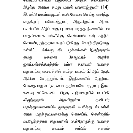
மெதிப்பாளையம் பகுதியை சேர்ந்த கணவனை
இழந்த அகிலா தமது மகன் மனோஜ்குமார் (14),
இரண்டு மகள்களுடன் கூலி வேலை செய்து வசித்து
வருகிறார். மனோஜ்குமார் அருகிலுள்ள அரசுப்
பள்ளியில் 7ஆம் வகுப்பு வரை படித்த நிலையில் பல
மாதங்களாக பள்ளிக்கு செல்லாமல் ஊர் சுற்றிக்
கொண்டிருந்ததாக கூறப்படுகிறது. கோழி திருடுவது
உள்ளிட்ட பல்வேறு தீய பழக்கங்கள் இருந்ததால்
தமது மகனை சோழவரம் அருகே
ஜனப்பன்சத்திரத்தில் உள்ள தனியார் போதை
மறுவாழ்வு மையத்தில் கடந்த மாதம் 21ஆம் தேதி
அகிலா சேர்த்துள்ளார். இந்நிலையில் நேற்றிரவு
போதை மறுவாழ்வு மையத்தில் மனோஜ்குமார் இரவு
உணவு உட்கொண்ட பிறகு கழிவறையில் மயங்கி
விழுந்ததால் அருகிலுள்ள தனியார்
மருத்துவமனையில் முதலுதவி அளித்து ஸ்டான்லி
அரசு மருத்துவமனைக்கு கொண்டு சென்றதில்
உயிரிழந்ததாக சிறுவனின் பெற்றோருக்கு போதை
மறுவாழ்வு மையம் சார்பில் தகவல்