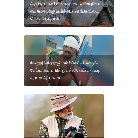
ஆதித்யா எல்1 மின்கலத்தை ஸ்ரீஹரிகோட்டா
ஏவு மேடைக்கு உயர்த்திய செங்கோட்டை
பெண் விஞ்ஞானி.
வேலூரில் நேதாஜி மார்க்கெட்டில் மாமூல்
கேட்டு வியாபாரிக்கு கத்தி வெட்டு - ரவுடி
கும்பல் அட்டகாசம்