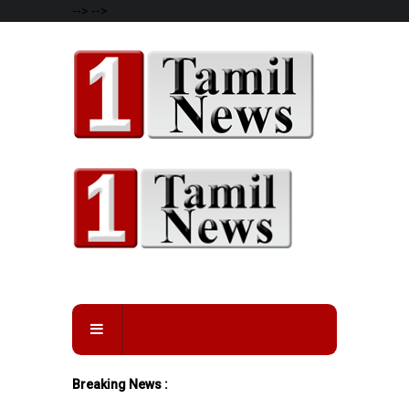
-->
-->
Breaking News :