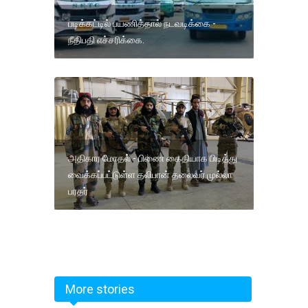
படிக்கட்டில் பயணித்தால் நடவடிக்கை -
நீதிபதி எச்சரிக்கை.
அதிகார மோதல் - பிணை கைதியாக பிடித்து
வைக்கப்பட்டுள்ள தலிபான் தலைவர் முல்லா
பரதர்
More stories