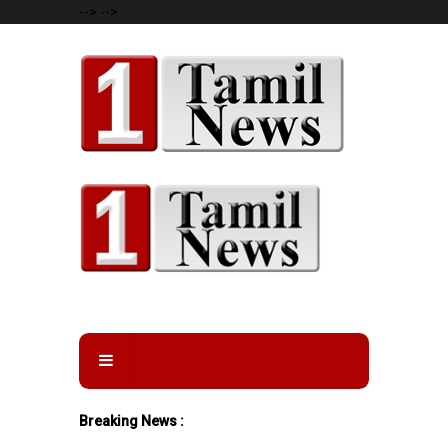
-->
-->
Breaking News :