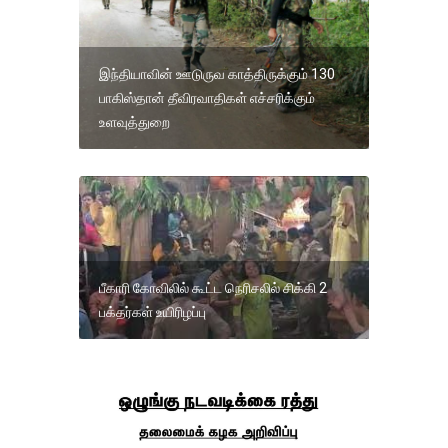
இந்தியாவின் ஊடுருவ காத்திருக்கும் 130
பாகிஸ்தான் தீவிரவாதிகள் எச்சரிக்கும்
உளவுத்துறை
பீகாரி கோவிலில் கூட்ட நெரிசலில் சிக்கி 2
பக்தர்கள் உயிரிழப்பு