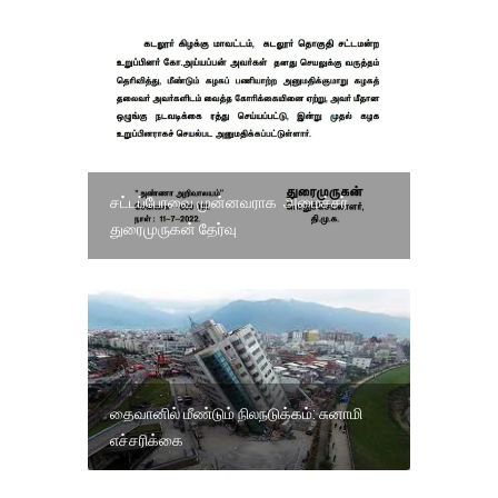
சட்டப்பேரவை முன்னவராக அமைச்சர்
துரைமுருகன் தேர்வு
தைவானில் மீண்டும் நிலநடுக்கம்: சுனாமி
எச்சரிக்கை