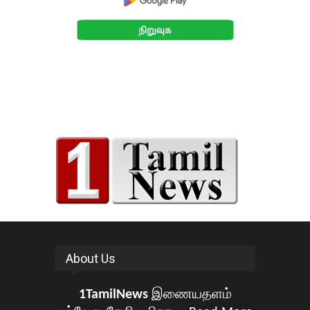
About Us
1TamilNews
இணையதளம்