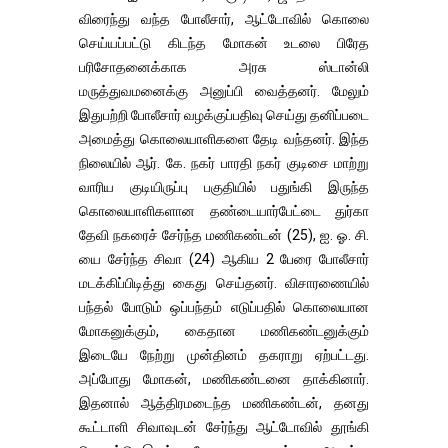
விரைந்து வந்த போலீசார், ஆட்டோவில் கொலை
செய்யப்பட்டு கிடந்த மோகன் உடலை பிரேத
பரிசோதனைக்காக அரசு ஸ்டான்லி
மருத்துவமனைக்கு அனுப்பி வைத்தனர். மேலும்
இதுபற்றி போலீசார் வழக்குப்பதிவு செய்து தனிப்படை
அமைத்து கொலையாளிகளை தேடி வந்தனர். இந்த
நிலையில் ஆர். கே. நகர் பாரதி நகர் குடிசை மாற்று
வாரிய குடியிருப்பு பகுதியில் பதுங்கி இருந்த
கொலையாளிகளான தண்டையார்பேட்டை துர்கா
தேவி நகரைச் சேர்ந்த மணிகண்டன் (25), ஐ. ஓ. சி.
யை சேர்ந்த சிவா (24) ஆகிய 2 பேரை போலீசார்
மடக்கிப்பிடித்து கைது செய்தனர். விசாரணையில்
பந்தல் போடும் ஒப்பந்தம் எடுப்பதில் கொலையான
மோகனுக்கும், கைதான மணிகண்டனுக்கும்
இடையே நேற்று முன்தினம் தகராறு ஏற்பட்டது.
அப்போது மோகன், மணிகண்டனை தாக்கினார்.
இதனால் ஆத்திரமடைந்த மணிகண்டன், தனது
கூட்டாளி சிவாவுடன் சேர்ந்து ஆட்டோவில் தூங்கி