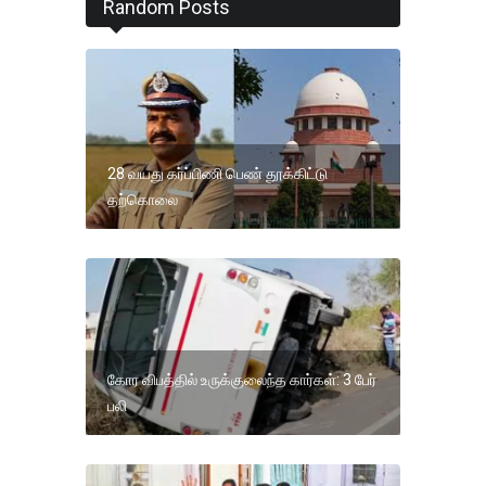
Random Posts
28 வயது கர்ப்பிணி பெண் தூக்கிட்டு
தற்கொலை
கோர விபத்தில் உருக்குலைந்த கார்கள்: 3 பேர்
பலி