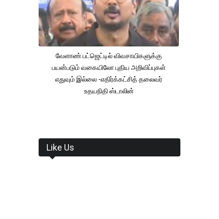
வேளாண் பட்ஜெட்டில் விவசாயிகளுக்கு
பயன்படும் வகையிலோ புதிய அறிவிப்புகள்
எதுவும் இல்லை -எதிர்க்கட்சித் தலைவர்
உதயநிதி ஸ்டாலின்
Like Us