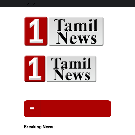
-->
-->
Breaking News :