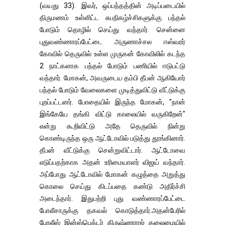
(வயது 33). இவர், ஒப்பந்தத்தின் அடிப்படையில்
திருமணம் உள்ளிட்ட சுபநிகழ்ச்சிகளுக்கு பந்தல்
போடும் தொழில் செய்து வந்தார். சென்னை
புதுவண்ணாரப்பேட்டை அருணாச்சல ஈஸ்வரர்
கோவில் தெருவில் உள்ள முருகன் கோவிலில் கடந்த
2 நாட்களாக பந்தல் போடும் பணியில் ஈடுபட்டு
வந்தார். மோகன், அவருடைய தம்பி தீபன் ஆகியோர்
பந்தல் போடும் வேலைகளை முடித்துவிட்டு வீட்டுக்கு
புறப்பட்டனர். போதையில் இருந்த மோகன், "நான்
இங்கேயே தங்கி விட்டு காலையில் வருகிறேன்"
என்று கூறிவிட்டு அதே தெருவில் நின்று
கொண்டிருந்த ஒரு ஆட்டோவில் படுத்து தூங்கினார்.
தீபன் வீட்டுக்கு சென்றுவிட்டார். ஆட்டோவை
எடுப்பதற்காக அதன் உரிமையாளர் விஜய் வந்தார்.
அப்போது ஆட்டோவில் மோகன் கழுத்தை அறுத்து
கொலை செய்து கிடப்பதை கண்டு அதிர்ச்சி
அடைந்தார். இதுபற்றி புது வண்ணாரப்பேட்டை
போலீசாருக்கு தகவல் கொடுத்தார்.அதன்பேரில்
போலீஸ் இன்ஸ்பெக்டர் கிருஷ்ணராஜ் தலைமையில்