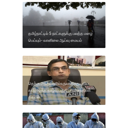
தமிழ்நாட்டில் 5 நாட்களுக்கு பலத்த மழை
பெய்யும்- வானிலை ஆய்வு மையம்
தெற்கு அந்தமானில்உருவாகிறது புதிய
காற்றழுத்த தாழ்வு பகுதி பாலச்சந்திரன்
தகவல்.