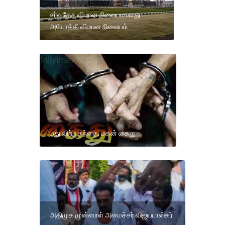
சர்வதேச விமான நிலையமானது
அயோத்தி விமான நிலையம்
மது விற்ற தந்தை, மகன் கைது
அதிமுக முன்னாள் அமைச்சர் விஜயபாஸ்கர்