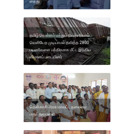
கைது
தமிழ் வெள்ளம் மற்றும் நிலச்சரிவால்
வெளியேற முடியாமல் தவித்த 2800
பயணிகளை பத்திரமாக மீட்ட இந்திய
விமானப் படையினர்
தென்காசி அரசு மாவட்ட தலைமை
மருத்துவமனை