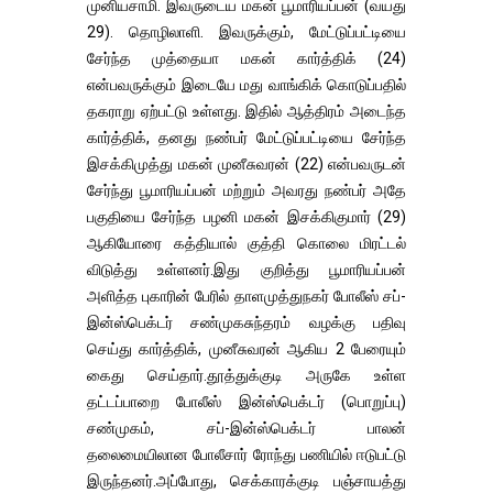
முனியசாமி. இவருடைய மகன் பூமாரியப்பன் (வயது
29). தொழிலாளி. இவருக்கும், மேட்டுப்பட்டியை
சேர்ந்த முத்தையா மகன் கார்த்திக் (24)
என்பவருக்கும் இடையே மது வாங்கிக் கொடுப்பதில்
தகராறு ஏற்பட்டு உள்ளது. இதில் ஆத்திரம் அடைந்த
கார்த்திக், தனது நண்பர் மேட்டுப்பட்டியை சேர்ந்த
இசக்கிமுத்து மகன் முனீசுவரன் (22) என்பவருடன்
சேர்ந்து பூமாரியப்பன் மற்றும் அவரது நண்பர் அதே
பகுதியை சேர்ந்த பழனி மகன் இசக்கிகுமார் (29)
ஆகியோரை கத்தியால் குத்தி கொலை மிரட்டல்
விடுத்து உள்ளனர்.இது குறித்து பூமாரியப்பன்
அளித்த புகாரின் பேரில் தாளமுத்துநகர் போலீஸ் சப்-
இன்ஸ்பெக்டர் சண்முகசுந்தரம் வழக்கு பதிவு
செய்து கார்த்திக், முனீசுவரன் ஆகிய 2 பேரையும்
கைது செய்தார்.தூத்துக்குடி அருகே உள்ள
தட்டப்பாறை போலீஸ் இன்ஸ்பெக்டர் (பொறுப்பு)
சண்முகம், சப்-இன்ஸ்பெக்டர் பாலன்
தலைமையிலான போலீசார் ரோந்து பணியில் ஈடுபட்டு
இருந்தனர்.அப்போது, செக்காரக்குடி பஞ்சாயத்து