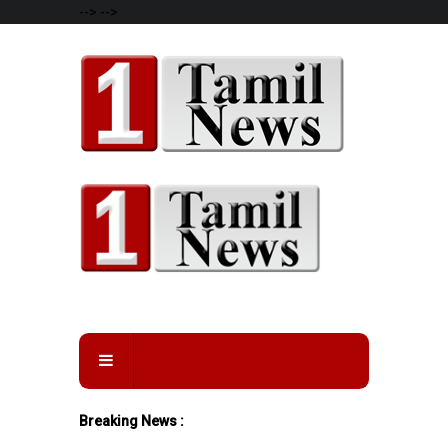
-->
-->
Breaking News :