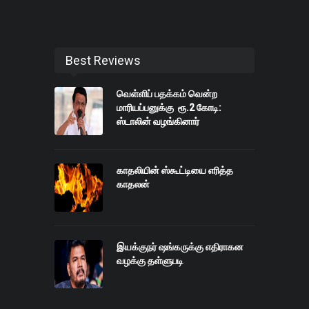
Best Reviews
வெள்ளிப் பதக்கம் வென்ற
மாரியப்பனுக்கு ரூ.2 கோடி:
ஸ்டாலின் வழங்கினார்
காதலியின் ஸ்கூட்டியை எரித்த
காதலன்
இயக்குநர் ஷங்கருக்கு எதிராகன
வழக்கு தள்ளுபடி