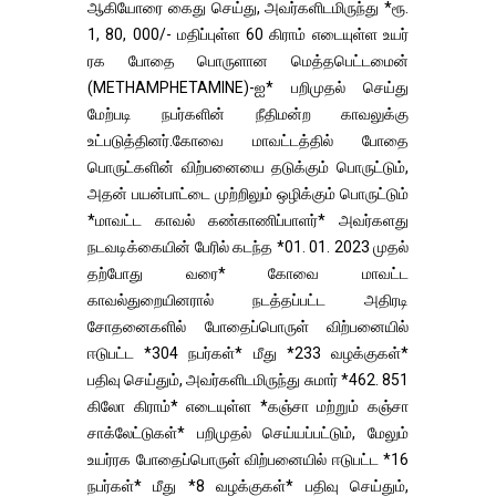
ஆகியோரை கைது செய்து, அவர்களிடமிருந்து *ரூ.
1, 80, 000/- மதிப்புள்ள 60 கிராம் எடையுள்ள உயர்
ரக போதை பொருளான மெத்தபெட்டமைன்
(METHAMPHETAMINE)-ஐ* பறிமுதல் செய்து
மேற்படி நபர்களின் நீதிமன்ற காவலுக்கு
உட்படுத்தினர்.கோவை மாவட்டத்தில் போதை
பொருட்களின் விற்பனையை தடுக்கும் பொருட்டும்,
அதன் பயன்பாட்டை முற்றிலும் ஒழிக்கும் பொருட்டும்
*மாவட்ட காவல் கண்காணிப்பாளர்* அவர்களது
நடவடிக்கையின் பேரில் கடந்த *01. 01. 2023 முதல்
தற்போது வரை* கோவை மாவட்ட
காவல்துறையினரால் நடத்தப்பட்ட அதிரடி
சோதனைகளில் போதைப்பொருள் விற்பனையில்
ஈடுபட்ட *304 நபர்கள்* மீது *233 வழக்குகள்*
பதிவு செய்தும், அவர்களிடமிருந்து சுமார் *462. 851
கிலோ கிராம்* எடையுள்ள *கஞ்சா மற்றும் கஞ்சா
சாக்லேட்டுகள்* பறிமுதல் செய்யப்பட்டும், மேலும்
உயர்ரக போதைப்பொருள் விற்பனையில் ஈடுபட்ட *16
நபர்கள்* மீது *8 வழக்குகள்* பதிவு செய்தும்,