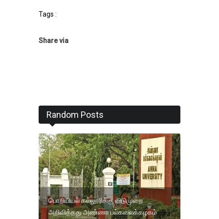
Tags :
Share via
Random Posts
பொறியியல் கல்லூரிக்கு விடுமுறை
அறிவித்தது அண்ணா பல்கலைக்கழகம்