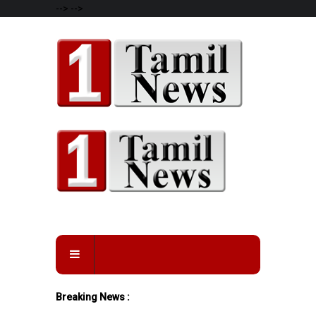
-->
-->
Breaking News :