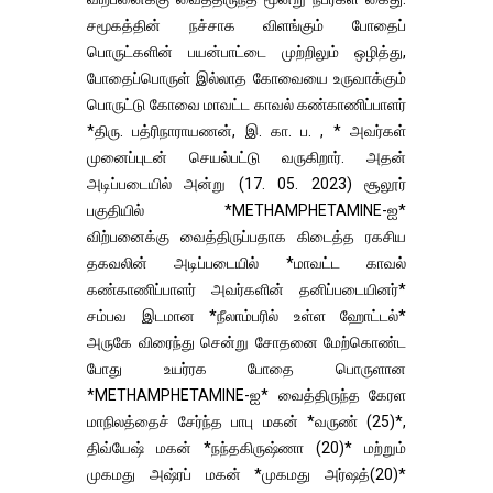
சமூகத்தின் நச்சாக விளங்கும் போதைப்
பொருட்களின் பயன்பாட்டை முற்றிலும் ஒழித்து,
போதைப்பொருள் இல்லாத கோவையை உருவாக்கும்
பொருட்டு கோவை மாவட்ட காவல் கண்காணிப்பாளர்
*திரு. பத்ரிநாராயணன், இ. கா. ப. , * அவர்கள்
முனைப்புடன் செயல்பட்டு வருகிறார். அதன்
அடிப்படையில் அன்று (17. 05. 2023) சூலூர்
பகுதியில் *METHAMPHETAMINE-ஐ*
விற்பனைக்கு வைத்திருப்பதாக கிடைத்த ரகசிய
தகவலின் அடிப்படையில் *மாவட்ட காவல்
கண்காணிப்பாளர் அவர்களின் தனிப்படையினர்*
சம்பவ இடமான *நீலாம்பரில் உள்ள ஹோட்டல்*
அருகே விரைந்து சென்று சோதனை மேற்கொண்ட
போது உயர்ரக போதை பொருளான
*METHAMPHETAMINE-ஐ* வைத்திருந்த கேரள
மாநிலத்தைச் சேர்ந்த பாபு மகன் *வருண் (25)*,
திவ்யேஷ் மகன் *நந்தகிருஷ்ணா (20)* மற்றும்
முகமது அஷ்ரப் மகன் *முகமது அர்ஷத்(20)*