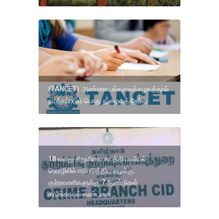
(TANCET) அண்ணா பல்கலைக்கழகத்தால்
நடத்தப்படும் பொது நுழைவுத் தேர்வு
18 வயது சிறுமியை கடத்தி பாலியல்
தொழிலில் ஈடுபடுத்திய வழக்கு:
குற்றவாளிகளுக்கு 7 ஆண்டுகள்
கடுங்காவல் தண்டனை