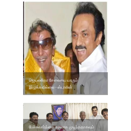
ஜெயலலிதா சேலையை யாரும்
இழுக்கவில்லை - ஸ்டாலின்
பேச்சுவார்த்தை சுகமாக முடிந்ததாகவும்