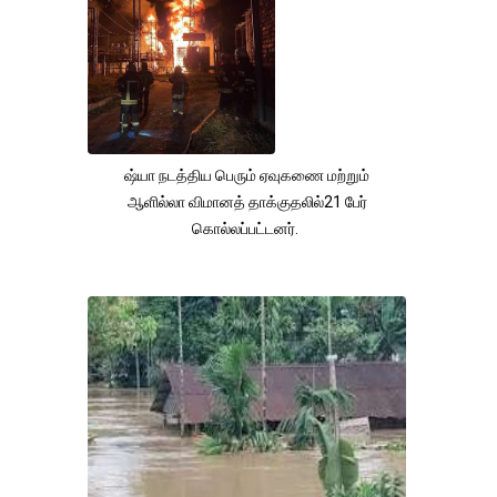
ஷ்யா நடத்திய பெரும் ஏவுகணை மற்றும்
ஆளில்லா விமானத் தாக்குதலில்21 பேர்
கொல்லப்பட்டனர்.