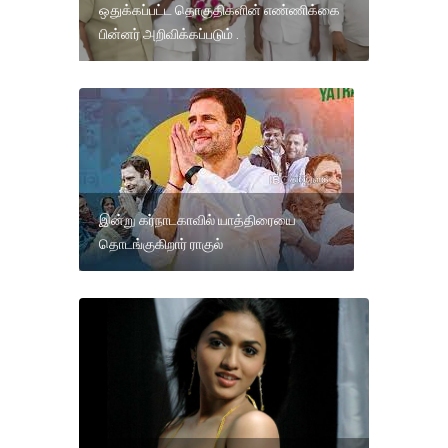
ஒதுக்கப்பட்ட தொகுதிகளின் எண்ணிக்கை
பின்னர் அறிவிக்கப்படும் .
இன்று கர்நாடகாவில் யாத்திரையை
தொடங்குகிறார் ராகுல்