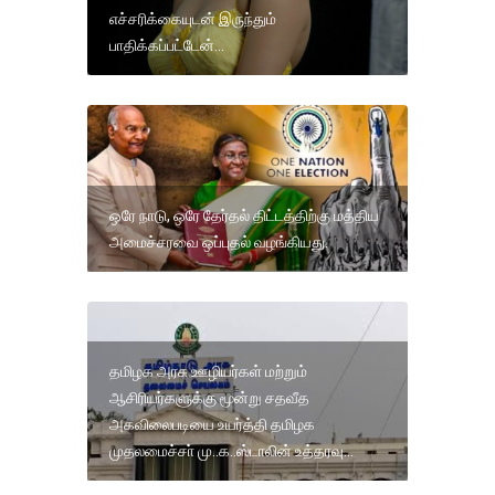
எச்சரிக்கையுடன் இருந்தும்
பாதிக்கப்பட்டேன்...
ஒரே நாடு, ஒரே தேர்தல் திட்டத்திற்கு மத்திய
அமைச்சரவை ஒப்புதல் வழங்கியது.
தமிழக அரசு ஊழியர்கள் மற்றும்
ஆசிரியர்களுக்கு மூன்று சதவீத
அகவிலைபடியை உயர்த்தி தமிழக
முதலமைச்சா் மு..க..ஸ்டாலின் உத்தரவு...