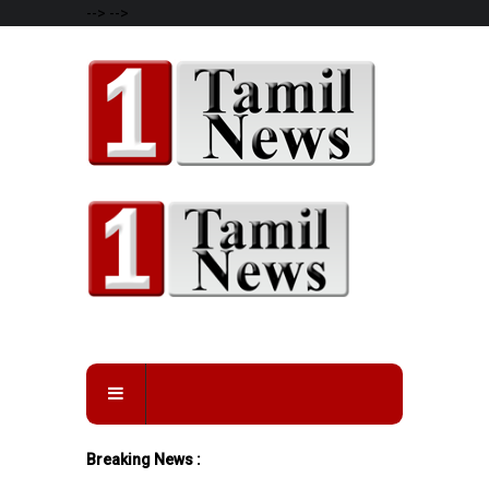
-->
-->
Breaking News :