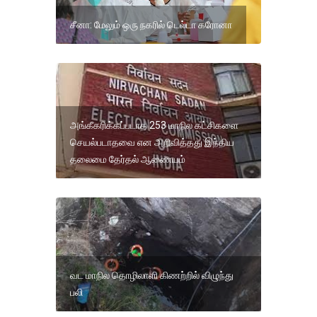
சீனா: மேலும் ஒரு நகரில் டெல்டா கரோனா
அங்கீகரிக்கப்படாத 253 மாநில கட்சிகளை
செயல்படாதவை என அறிவித்தது இந்திய
தலைமை தேர்தல் ஆணையம்
வட மாநில தொழிலாளி கிணற்றில் விழுந்து
பலி