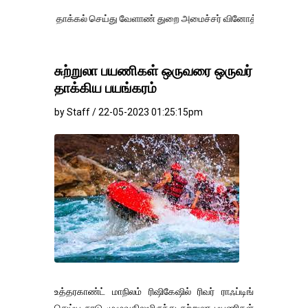
தாக்கல் செய்து வேளாண் துறை அமைச்சர் வினோத் வாசித்து வருகிறார். �.
சுற்றுலா பயணிகள் ஒருவரை ஒருவர்
தாக்கிய பயங்கரம்
by Staff / 22-05-2023 01:25:15pm
உத்தரகாண்ட் மாநிலம் ரிஷிகேஷில் ரிவர் ராஃப்டிங்