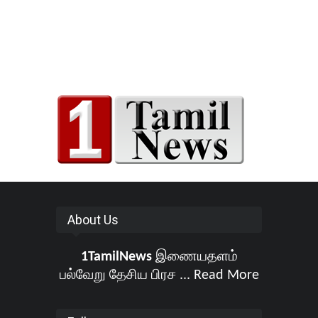
About Us
1TamilNews
இணையதளம்
பல்வேறு தேசிய பிரச ...
Read More