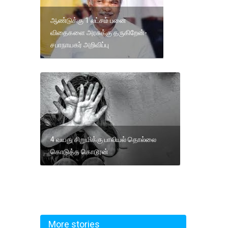
ஆண்டுக்கு 1 லட்சம் பனை
விதைகளை அரசுக்கு தருகிறேன்-
சபாநாயகர் அறிவிப்பு
4 வயது சிறுமிக்கு பாலியல் தொல்லை
கொடுத்த கொடூரன்
More stories