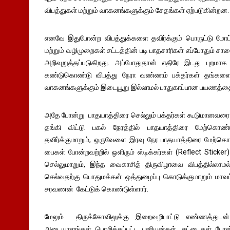
விபத்துகள் மற்றும் வாகனங்களுக்கும் சேதங்கள் ஏற்படுகின்றன.
எனவே இதுபோன்ற விபத்துக்களை தவிர்க்கும் பொருட்டு மோட்
மற்றும் வழிமுறைகள் சட்டத்தின் படி பாதசாரிகள் எப்போதும் சா
அறிவுறுத்தப்படுகிறது. அப்போதுதான் எதிரே இடது புறம
கண்டுகொண்டு விபத்து நேரா வண்ணம் பக்தர்கள் தங்களை
வாகனங்களுக்கும் இடையூறு இல்லாமல் பாதுகாப்பான பயணத்த
அதே போன்று பாதயாத்திரை செல்லும் பக்தர்கள் கூடுமானவரை 
தங்கி விட்டு பகல் நேரத்தில் பாதயாத்திரை மேற்கொ
தவிர்க்குமாறும், ஒருவேளை இரவு நேர பாதயாத்திரை மேற்கொண
பைகள் போன்றவற்றில் ஒளிரும் ஸ்டிக்கர்கள் (Reflect Sticke
செல்லுமாறும், இந்த வைகாசித் திருவிழாவை விபத்தில்லாமல்
செல்வதற்கு பொதுமக்கள் ஒத்துழைப்பு கொடுக்குமாறும் மாவ
சரவணன் கேட்டுக் கொண்டுள்ளார்.
மேலும் திருக்கோவிலுக்கு இறைவழிபாட்டு எண்ணத்துடன்
அடையாளங்கள் பொறிக்கப்பட்ட பனியன்கள், சட்டைகள் 