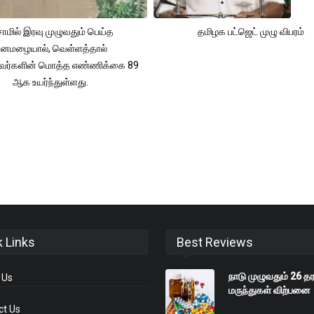
ாமில் இரவு முழுவதும் பெய்த
தமிழக பட்ஜெட் முழு விபரம்
னமழையால், வெள்ளத்தால்
்தவர்களின் மொத்த எண்ணிக்கை 89
ஆக உயர்ந்துள்ளது.
k Links
Best Reviews
நாடு முழுவதும் 26 த
 Us
மருந்துகள் விற்பனை
ct Us