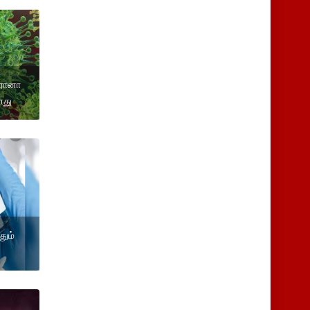
ொரோனா
ளது
தும்