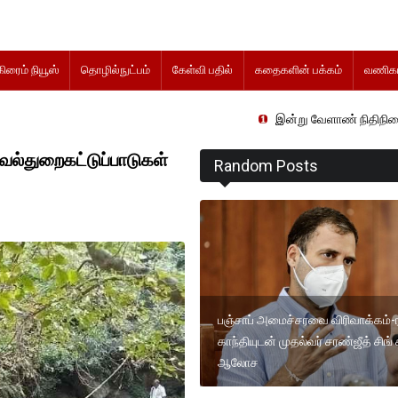
கிரைம் நியூஸ்
தொழில்நுட்பம்
கேள்வி பதில்
கதைகளின் பக்கம்
வணிகம
இன்று வேளாண் நிதிநிலை அறிக்கை 
வல்துறைகட்டுப்பாடுகள்
Random Posts
பஞ்சாப் அமைச்சரவை விரிவாக்கம்-ர
காந்தியுடன் முதல்வர் சரண்ஜீத் சிங்
ஆலோச