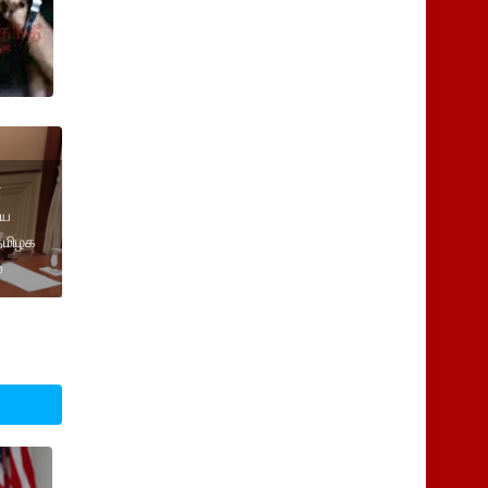
்
ிய
தமிழக
்