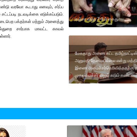
ு வரவோ கூடாது எனவும், சர்ப்ப
சட்டப்படி நடவடிக்கை எடுக்கப்படும்.
கஞ்சா விற்ற 7-பேர் கைது
நடைபெற பக்தர்கள் மற்றும் அனைத்து
்துறை சார்பாக மாவட்ட காவல்
்ளார்.
மேகதாது அணை கட்ட தமிழ்நாட்டின
அனுமதி தேவையில்லை என்று மத்த
இணை அமைச்சர்தெரிவித்ததற்கு 
முதலமைச்சர் விஜய் கடும் கண்டனம