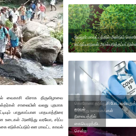
வேலூர் மாவட்டத்தில் மீண்டும் க
கட்டுப்பாடுகள் அமல்படுத்தப்பட்டுள்
கோவில் வைகாசி விசாக திருவிழாவை
கொரோனா தடுப்பூசி போட வலியுறுத்
 பக்தர்கள் சாலையின் வலது புறமாக
காவல்
போலந்து உணவகங்கள்
ட்டியும் பாதுகாப்பான பாதயாத்திரை
நிலையத்தில்
ியான உடைகள் அணிந்து வரவோ, சர்ப்ப
கையெழுத்திட
க்கை எடுக்கப்படும் என மாவட்ட காவல்
சென்ற