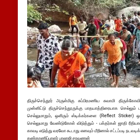
திருச்செந்தூர் அருள்மிகு சுப்பிரமணிய சுவாமி திருக்
முன்னிட்டு திருச்செந்தூருக்கு பாதயாத்திரையாக செல்லும்
செல்லுமாறும், ஒளிரும் ஸ்டிக்கர்களை (Reflect Sticker) ஒ
செல்லுமாறு வேண்டுகோள் விடுத்தும் - பக்தர்கள் ஜாதி ரீத
காவடி எடுத்து வரவோ கூடாது எனவும் மீறினால் சட்டப்படி நடவடி
கண்காணிப்பாளர் பாலாஜி சரவணன்