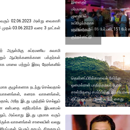
இளைஞர்
மர்மமான
முறையில்
ில் வரும் 02.06.2023 அன்று வைகாசி
உயிரிழந்ததாக
3 முதல் 03.06.2023 வரை 3 நாட்கள்
பாகிஸ்தானில் 86 பேர் பலி, 151 பேர் 
உறவினர்கள்
குற்றச்சாட்டு
ர் அருள்மிகு சுப்ரமணிய சுவாமி
ோறும் ஆயிரக்கணக்கான பக்தர்கள்
க மாலை மற்றும் இரவு நேரங்களில்
தென்னப்பிரிக்காவைச் சேர்ந்த
ஒமைக்ரான் பாதித்தநவர் போலி
றமாக குழுக்களாக நடந்து செல்வதால்
சான்றிதழை சமர்ப்பித்து இந்தியாவ
 வாகனங்கள், கனரக வாகனங்கள்,
விட்டு ஓட்டம் - நான்கு பேர் கைது
ால், அதே இடது புறத்தில் செல்லும்
றன என்பதை எதிர்பார்க்க இயலாமல்
லும், அவ்வாறு இடது புறமாக வரும்
 இருக்க வாகனங்கள் சாலையின் வலது
ரிழப்புகள், பெரும் காயம், சிறுகாயம்