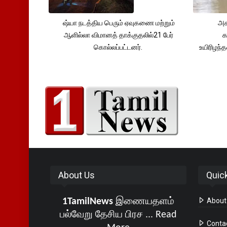
ஷ்யா நடத்திய பெரும் ஏவுகணை மற்றும்
அச
ஆளில்லா விமானத் தாக்குதலில்21 பேர்
க
கொல்லப்பட்டனர்.
உயிரிழந
About Us
Quic
1TamilNews
இணையதளம்
About
பல்வேறு தேசிய பிரச ...
Read
Conta