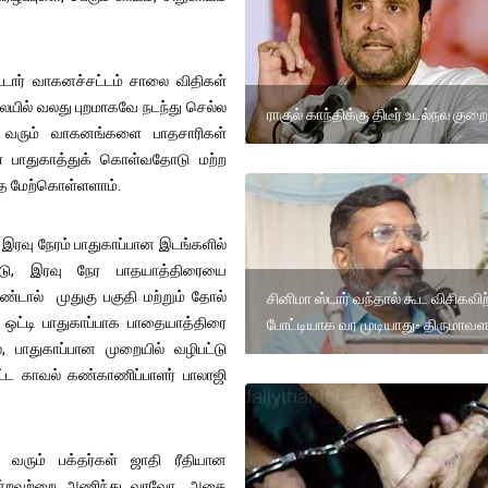
டார் வாகனச்சட்டம் சாலை விதிகள்
லையில் வலது புறமாகவே நடந்து செல்ல
ராகுல் காந்திக்கு திடீர் உடல்நல குறை
ாக வரும் வாகனங்களை பாதசாரிகள்
 பாதுகாத்துக் கொள்வதோடு மற்ற
ை மேற்கொள்ளளாம்.
இரவு நேரம் பாதுகாப்பான இடங்களில்
ண்டு, இரவு நேர பாதயாத்திரையை
்டால் முதுகு பகுதி மற்றும் தோல்
சினிமா ஸ்டார் வந்தால் கூட விசிகவிற
r) ஒட்டி பாதுகாப்பாக பாதையாத்திரை
போட்டியாக வர முடியாது- திருமாவ
, பாதுகாப்பான முறையில் வழிபட்டு
ட்ட காவல் கண்காணிப்பாளர் பாலாஜி
 வரும் பக்தர்கள் ஜாதி ரீதியான
போன்றவற்றை அணிந்து வரவோ, அதை