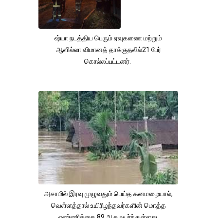
ஷ்யா நடத்திய பெரும் ஏவுகணை மற்றும்
ஆளில்லா விமானத் தாக்குதலில்21 பேர்
கொல்லப்பட்டனர்.
அசாமில் இரவு முழுவதும் பெய்த கனமழையால்,
வெள்ளத்தால் உயிரிழந்தவர்களின் மொத்த
எண்ணிக்கை 89 ஆக உயர்ந்துள்ளது.