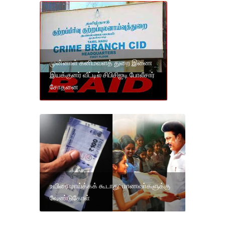
முன்னாள் கனிமவளத் துறை இணை
இயக்குனர் வீட்டில் சிபிசிஐடி போலீசார்
சோதனை
உயிரை மாய்க்கக் கூடாது: மாணவா்களுக்கு
வேண்டுகோள்