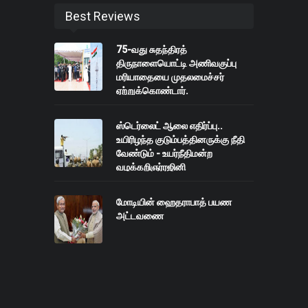
Best Reviews
75-வது சுதந்திரத்
திருநாளையொட்டி அணிவகுப்பு
மரியாதையை முதலமைச்சர்
ஏற்றுக்கொண்டார்.
ஸ்டெர்லைட் ஆலை எதிர்ப்பு..
உயிரிழந்த குடும்பத்தினருக்கு நீதி
வேண்டும் - உயர்நீதிமன்ற
வழக்கறிஞர்ரஜினி
மோடியின் ஹைதராபாத் பயண
அட்டவணை