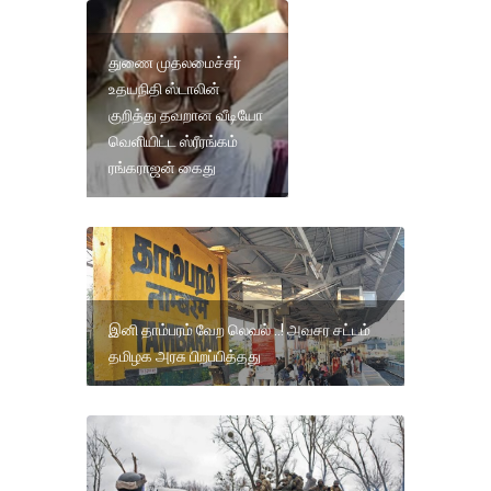
துணை முதலமைச்சர்
உதயநிதி ஸ்டாலின்
குறித்து தவறான வீடியோ
வெளியிட்ட ஸ்ரீரங்கம்
ரங்கராஜன் கைது
இனி தாம்பரம் வேற லெவல் ..! அவசர சட்டம்
தமிழக அரசு பிறப்பித்தது