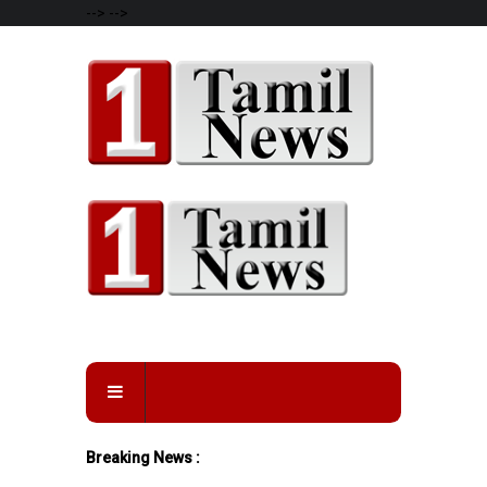
-->
-->
Breaking News :