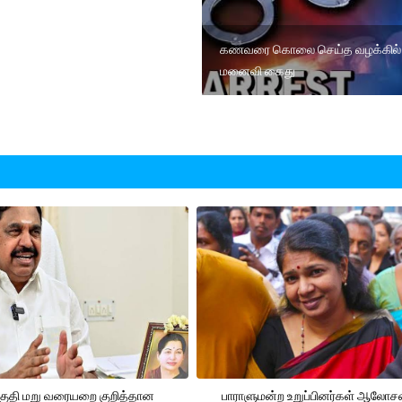
கணவரை கொலை செய்த வழக்கில்
மனைவி கைது
ுதி மறு வரையறை குறித்தான
பாராளுமன்ற உறுப்பினர்கள் ஆலோ