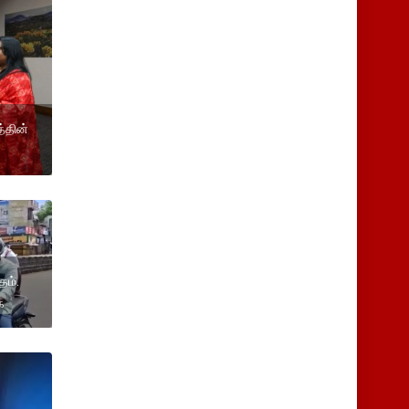
்தின்
தம்.
ை