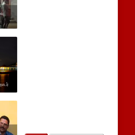
வு
.
தொடர்
ை