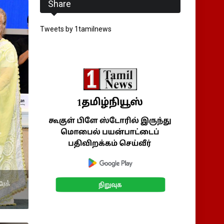
Share
Tweets by 1tamilnews
ரேக்