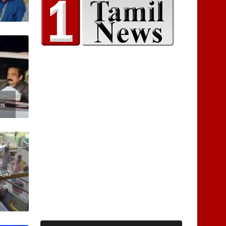
சு
்
டும்
ுறை