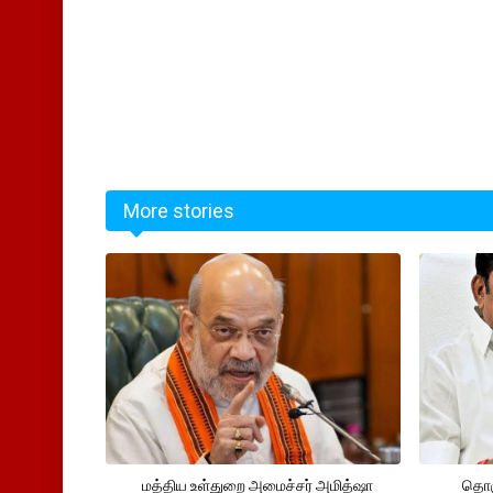
More stories
மத்திய உள்துறை அமைச்சர் அமித்ஷா
தொக