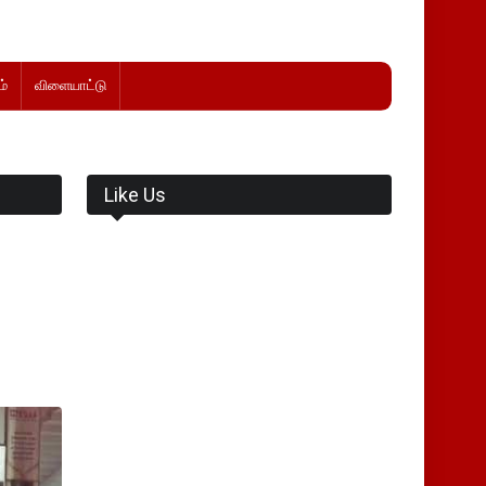
்
விளையாட்டு
Like Us