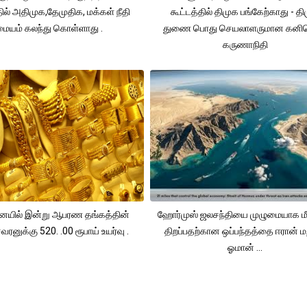
தில் அதிமுக,தேமுதிக, மக்கள் நீதி
கூட்டத்தில் திமுக பங்கேற்காது - த
மையம் கலந்து கொள்ளாது .
துணை பொது செயலாளருமான கனி
கருணாநிதி
யில் இன்று ஆபரண தங்கத்தின்
ஹோர்முஸ் ஜலசந்தியை முழுமையாக மீ
ரனுக்கு 520. .00 ரூபாய் உயர்வு .
திறப்பதற்கான ஒப்பந்தத்தை ஈரான் மற
ஓமான் ...