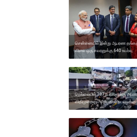
சென்னையில் இன்று ஆபரண தங்கத
விலை ஒரு சவரனுக்கு 640 உயர்வு.
நெல்லையில் 387 நபர்களுக்கு அபரா
விதிமுறையை மீறியதால் நடவடிக்க