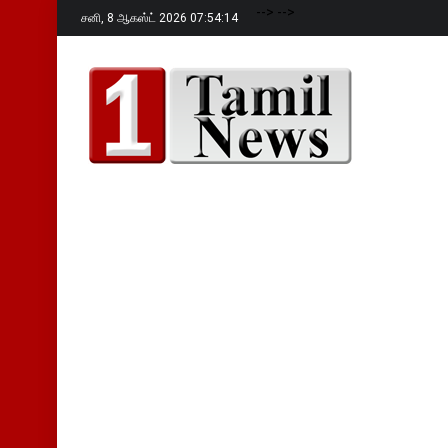
-->
-->
சனி,
8 ஆகஸ்ட் 2026 07:54:15