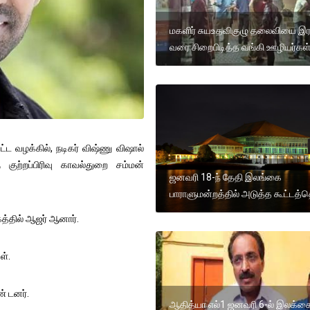
மகளிர் சுயஉதவிகுழு தலைவியை இர
வரை சிறைபிடித்த வங்கி ஊழியர்கள்
்ட வழக்கில், நடிகர் விஷ்ணு விஷால்
ற்றப்பிரிவு காவல்துறை சம்மன்
ஜனவரி 18-ந் தேதி இலங்கை
பாராளுமன்றத்தில் அடுத்த கூட்டத்
த்தில் ஆஜர் ஆனார்.
ள்.
 டனர்.
ஆதித்யா எல்1 ஜனவரி 6-ல் இலக்க