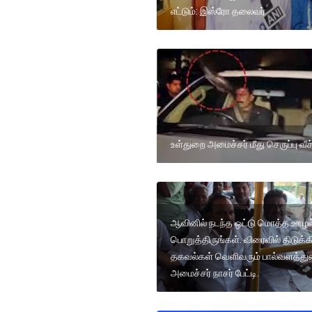
எட்டும்: இஸ்ரோ தலைவர்
உள்துறை அமைச்சர் மீது செருப்பு வீச்
ஆவினில் நடந்த ஒட்டு மொத்த ஊழல
பொறுத்திருங்கள். விரைவில் திடுக்கி
தகவல்கள் வெளிவரும் பால்வளத்த
அமைச்சர் நாசர் பேட்டி.