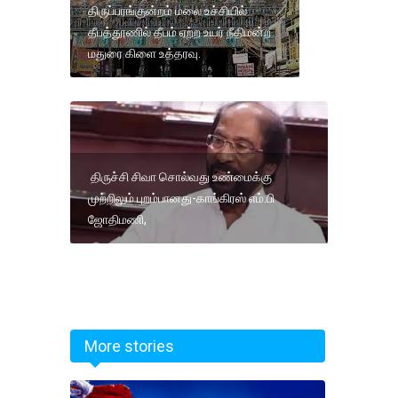
திருப்பரங்குன்றம் மலை உச்சியில்
தீபத்தூணில் தீபம் ஏற்ற உயர் நீதிமன்ற
மதுரை கிளை உத்தரவு.
திருச்சி சிவா சொல்வது உண்மைக்கு
முற்றிலும் புறம்பானது-காங்கிரஸ் எம்.பி
ஜோதிமணி,
More stories