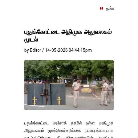
தங்கம்-வெள்ளி விலை மாற்றமி
புதுக்கோட்டை அதிமுக அலுவலகம்
மூடல்
by Editor / 14-05-2026 04:44:15pm
புதுக்கோட்டை அசோக் நகரில் உள்ள அதிமுக
அலுவலகம் முன்னெச்சரிக்கை நடவடிக்கையாக
மூடப்பட்டுள்ளது. சி. விஜயபாஸ்கரின் மாவட்டச்