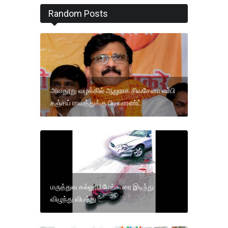
Random Posts
அவதூறு வழக்கில் ஆஜராக சிவசேனா எம்பி
சஞ்சய் ராவத்துக்கு பிடிவாரண்ட்
மருத்துவ கல்லூரி மேற்கூரை இடிந்து
விழுந்து விபத்து