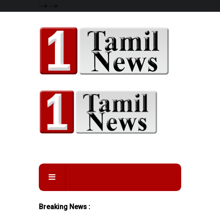
-->
-->
Breaking News :