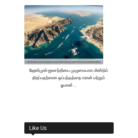
ஹோர்முஸ் ஜலசந்தியை முழுமையாக மீண்டும்
திறப்பதற்கான ஒப்பந்தத்தை ஈரான் மற்றும்
ஓமான் ...
Like Us