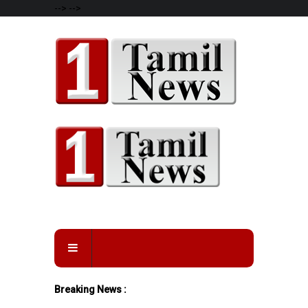
-->
-->
Breaking News :