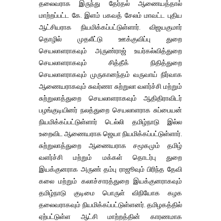
தலைவராக இருந்து தேர்தல் ஆணையத்தால்
மாற்றப்பட்ட கே. இளம் பகவத் சேலம் மாவட்ட புதிய
ஆட்சியராக நியமிக்கப்பட்டுள்ளார். விஜயகுமார்
தொழில் முதலீட்டு ஊக்குவிப்பு துறை
செயலாளராகவும் அருண்ராஜ் உயர்கல்வித்துறை
செயலாளராகவும் சித்தீக் நிதித்துறை
செயலாளராகவும் முருகானந்தம் வருவாய் நிர்வாக
ஆணையராகவும் சுவர்ணா சுற்றுலா வளர்ச்சி மற்றும்
சுற்றுலாத்துறை செயலாளராகவும் ஆதிதிராவிடர்
பழங்குடியினர் நலத்துறை செயலாளராக சுப்பையன்
நியமிக்கப்பட்டுள்ளார் டெல்லி தமிழ்நாடு இல்ல
உறைவிட ஆணையராக ஜெயா நியமிக்கப்பட்டுள்ளார்.
சுற்றுலாத்துறை ஆணையராக சமூகமும் தமிழ்
வளர்ச்சி மற்றும் மக்கள் தொடர்பு துறை
இயக்குனராக அருண் தம்பு ராஜூவும் பிரிந்த தேவி
கலை மற்றும் கலாச்சாரத்துறை இயக்குனராகவும்
தமிழ்நாடு குடிமை பொருள் விநியோக கழக
தலைவராகவும் நியமிக்கப்பட்டுள்ளனர். தமிழகத்தில்
ஏற்பட்டுள்ள ஆட்சி மாற்றத்தின் காரணமாக