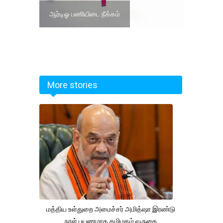
ஆர்டிஓ பணியிடை நீக்கம்
More stories
மத்திய உள்துறை அமைச்சர் அமித்ஷா இரண்டு
நாள் பயணமாக தமிழகம் வருகை