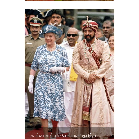
கமல்ஹாசன் எலிசபெத் ராணி குறித்து