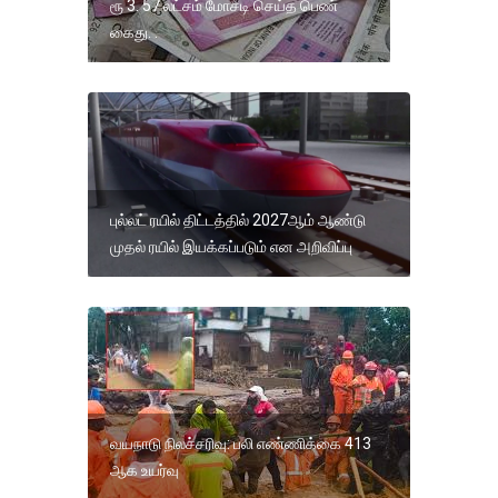
ரூ 3. 57 லட்சம் மோசடி செய்த பெண்
கைது. .
புல்லட் ரயில் திட்டத்தில் 2027ஆம் ஆண்டு
முதல் ரயில் இயக்கப்படும் என அறிவிப்பு
வயநாடு நிலச்சரிவு: பலி எண்ணிக்கை 413
ஆக உயர்வு