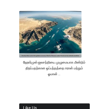
ஹோர்முஸ் ஜலசந்தியை முழுமையாக மீண்டும்
திறப்பதற்கான ஒப்பந்தத்தை ஈரான் மற்றும்
ஓமான் ...
Like Us