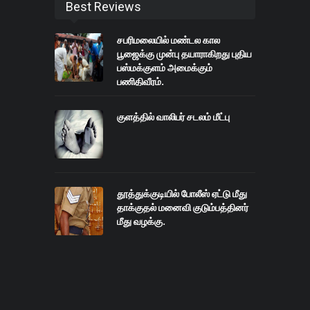
Best Reviews
சபரிமலையில் மண்டல கால
பூஜைக்கு முன்பு தயாராகிறது புதிய
பஸ்மக்குளம் அமைக்கும்
பணிதிவீரம்.
குளத்தில் வாலிபர் சடலம் மீட்பு
தூத்துக்குடியில் போலீஸ் ஏட்டு மீது
தாக்குதல் மனைவி குடும்பத்தினர்
மீது வழக்கு.