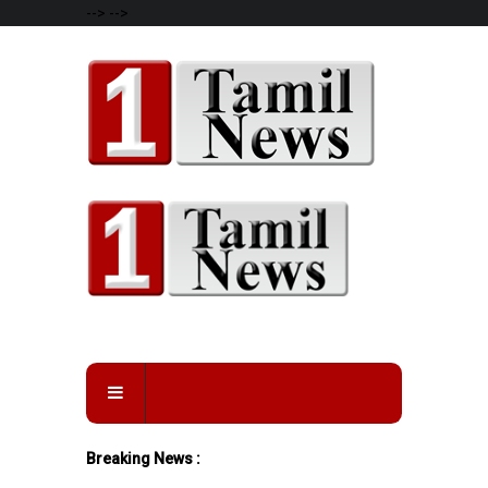
-->
-->
Breaking News :