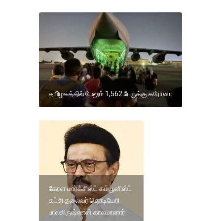
தமிழகத்தில் மேலும் 1,562 பேருக்கு கரோனா
கேரள மார்க்சிஸ்ட் கம்யூனிஸ்ட்
கட்சி தலைவர் கொடியேரி
பாலகிருஷ்ணன் காலமானார்.