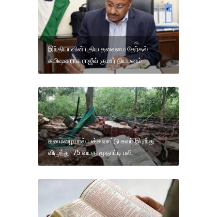
இந்தியாவின் புதிய தலைமை தேர்தல்
கமிஷனராக ராஜீவ் குமார் நியமனம்
கனமழையால் பக்கவாட்டு சுவர் இடிந்து
விழுந்து 75 வயது மூதாட்டி பலி.