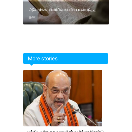
அமெரிக்க பள்ளியில் பைபிள் பயன்படுத்த
தடை
More stories