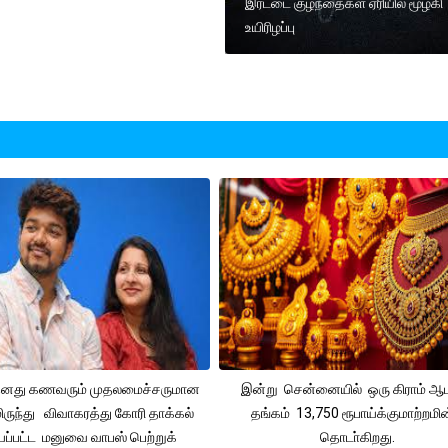
இரட்டை குழந்தைகள் ஏரியில் மூழ்கி
உயிரிழப்பு
 தனது கணவரும் முதலமைச்சருமான
இன்று சென்னையில் ஒரு கிராம் ஆ
ிருந்து விவாகரத்து கோரி தாக்கல்
தங்கம் 13,750 ரூபாய்க்குமாற்றமின
ப்பட்ட மனுவை வாபஸ் பெற்றுக்
தொடா்கிறது.