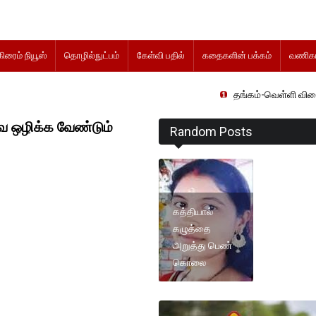
கிரைம் நியூஸ்
தொழில்நுட்பம்
கேள்வி பதில்
கதைகளின் பக்கம்
வணிகம
தங்கம்-வெள்ளி விலை மாற்றமின்
ை ஒழிக்க வேண்டும்
Random Posts
கத்தியால்
கழுத்தை
அறுத்து பெண்
கொலை