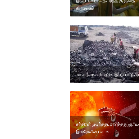
இந்தியாவில் அதிகரித்த குழந்தை
திருமணம்
பல மாநிலங்களில் மின் தட்டுப்பாடு அ
சந்திரன் முடிந்தது. அடுத்தது சூரிய
இஸ்ரோவின் ப்ளான்.