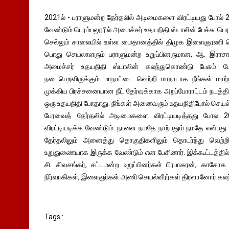
2021ல் - பராளுமன்ற தேர்தலில் அடிமைகளை விரட்டியது போல் 
வேண்டும் பெரம்பலூரில் அமைச்சர் உதயநிதி ஸ்டாலின் பேச்சு. பெ
செல்லும் சாலையில் உள்ள மைதானத்தில் திமுக இளைஞரணி செ
பொது செயலாளரும் பராளுமன்ற உறுப்பினருமான, ஆ. இராச
அமைச்சர் உதயநிதி ஸ்டாலின் கலந்துகொண்டு பேசும் போ
நடைபெறவிருக்கும் மாநாட்டை வெற்றி மாநாடாக நீங்கள் மாற்
முக்கிய பிரச்சனையான நீட் தேர்வுக்காக அறப்போராட்டம் நடத்தி
ஒரு உதயநிதி போதாது. நீங்கள் அனைவரும் உதயநிதிபோல் செயல்பட
பேரவைத் தேர்தலில் அடிமைகளை விரட்டியடித்தது போல 
விரட்டியடிக்க வேண்டும். நாளை நமதே நாற்பதும் நமதே என்பது ப
தேர்தலிலும் அனைத்து தொகுதிகளிலும் தொடர்ந்து வெற்ற
உறுதுணையாக இருக்க வேண்டும் என பேசினார். இக்கூட்டத்தில
சி. சிவசங்கர், சட்டமன்ற உறுப்பினர்கள் பிரபாகரன், காச
நிர்வாகிகள், இளைஞர்கள் அணி செயல்வீரர்கள் திரளானோர் கல
Tags :