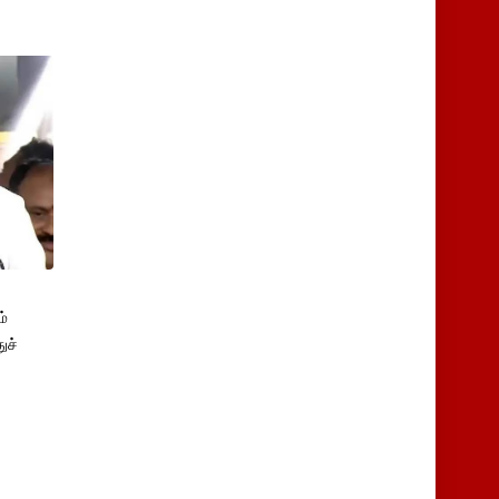
்
ுச்