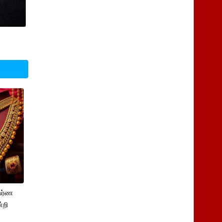
பர்ண
்றி