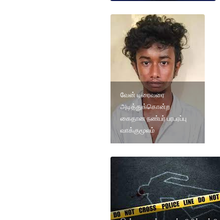
வேன் டிரைவரை
அடித்துக்கொன்ற
கைதான நண்பர் பரபரப்பு
வாக்குமூலம்