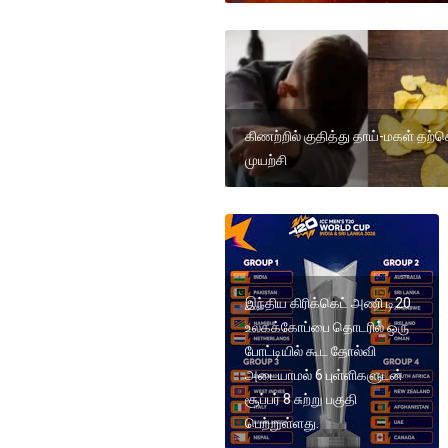
கிணற்றில் குதித்து தாய்-மகள் த
முயற்சி
இந்திய கிரிக்கெட் அணி டி20
உலகக்கோப்பை தொடரில் ஒரு
போட்டியில் கூட தோல்வி
அடையாமல் 6 புள்ளிகளுடன்
சூப்பர் 8 சுற்று பகுதி
பெற்றுள்ளது.