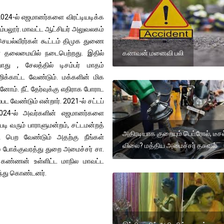
2024-ல் எஜமானர்களை விரட்டியடிக்க
ரம்பலூர். மாவட்ட ஆட்சியர் அலுவலகம்
யல்வீரர்கள் கூட்டம் திமுக துணை
ா தலைமையில் நடைபெற்றது. இதில்
கணவன் மனைவி பலி
து , சேலத்தில் டிசம்பர் மாதம்
றிக்காட்ட வேண்டும். மக்களின் மிக
னோம். நீட் தேர்வுக்கு எதிராக போராட
 வேண்டும் என்றார். 2021-ல் சட்டப்
2024-ல் அவர்களின் எஜமானர்களை
டி வரும் பாராளுமன்றம், சட்டமன்றத்
அதிரடியாக குறையும் பெட்ரோல், டீசல
ி பெற வேண்டும் அதற்கு நீங்கள்
விலை? மத்திய அமைச்சர் தகவல்
் போக்குவரத்து துறை அமைச்சர் சா.
ோக கண்ணன் உள்ளிட்ட மாநில மாவட்ட
ந்து கொண்டனர்.