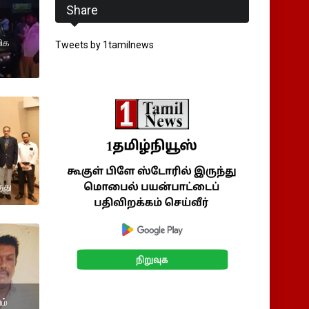
Share
லிக
Tweets by 1tamilnews
ுது
ம்