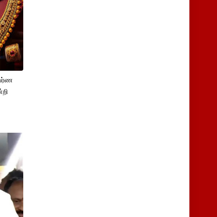
பர்ண
்றி