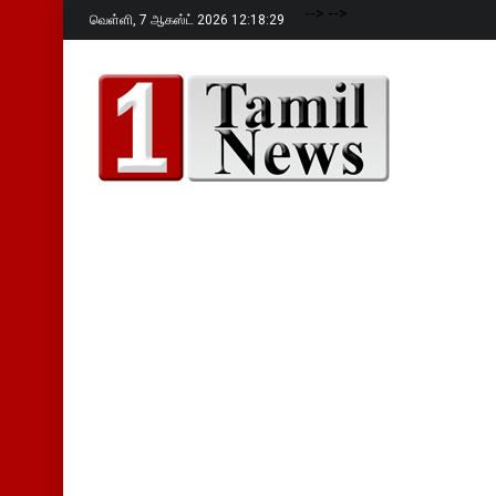
-->
-->
வெள்ளி,
7 ஆகஸ்ட் 2026 12:18:31