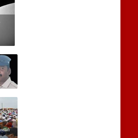
்
ாவின்