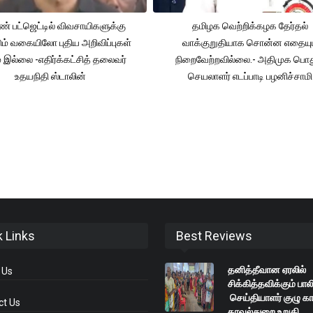
் பட்ஜெட்டில் விவசாயிகளுக்கு
தமிழக வெற்றிக்கழக தேர்தல்
ும் வகையிலோ புதிய அறிவிப்புகள்
வாக்குறுதியாக சொன்ன எதையும
் இல்லை -எதிர்க்கட்சித் தலைவர்
நிறைவேற்றவில்லை.- அதிமுக பொத
உதயநிதி ஸ்டாலின்
செயலாளர் எடப்பாடி பழனிச்சாமி
k Links
Best Reviews
தனித்தீவான ஏரலில்
 Us
சிக்கித்தவிக்கும் பாலி
செய்தியாளர் குழு காப
ct Us
காவல்துறை உறுதி .