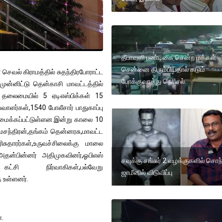
தீபாவளி பண்டிகை சென்ற மக்கள்
சென்னை திரும்பியதால் கடும்
செவல் கிராமத்தில் சுதந்திரபோராட்ட
போக்குவரத்து நெரிசல்.
ுன்னிட்டு தென்காசி மாவட்டத்தில்
 தலைமையில் 5 ஏடிஎஸ்பிக்கள் 15
வாளர்கள்,1540 போலீசார் பாதுகாப்பு
அமைக்கப்பட்டுள்ளன.இன்று காலை 10
ாமசந்திரன்,தங்கம் தென்னரசு,மாவட்ட
ுதாரர்கள்,உருவச்சிலைக்கு மாலை
அதன்பின்னர் அதிமுகவினர்,ஓபிஎஸ்
சவுக்கு சங்கர் 2 வழக்குகளில் சொந
ட்சி நிர்வாகிகள்,பல்வேறு
ஜாமீனில் விடுவிப்பு
 உள்ளனர்.
ா.