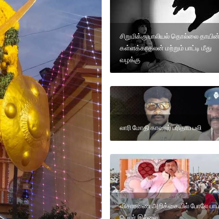
சிறுமிக்கு பாலியல் தொல்லை தாயின
கள்ளக்காதலன் மற்றும் பாட்டி மீது
வழக்கு
லாரி மோதி காவலர் பரிதாப பலி
விசாரணை அறிக்கையில் போலே பாப
பெயர் இல்லை