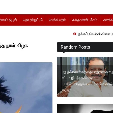
கிரைம் நியூஸ்
தொழில்நுட்பம்
கேள்வி பதில்
கதைகளின் பக்கம்
வணிகம
தங்கம்-வெள்ளி விலை மாற்றமின்றிதொடர்
்த நாள் விழா.
Random Posts
மத நல்லிணக்கத்தை பாதுகாக்க சிறப
சட்டம் இயற்ற வேண்டும்-
மு.க.ஸ்டாலினுக்கு பீட்டர் அல்போன்ஸ
கடிதம்