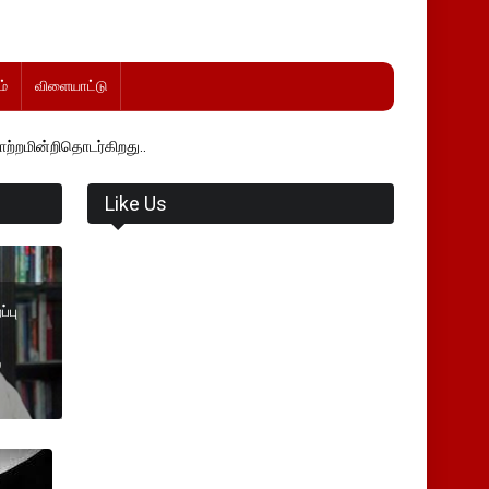
்
விளையாட்டு
கிறது..
Like Us
்பு
்