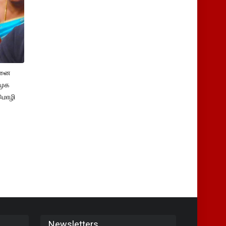
சனை
ிமுக
மொழி
Newsletters