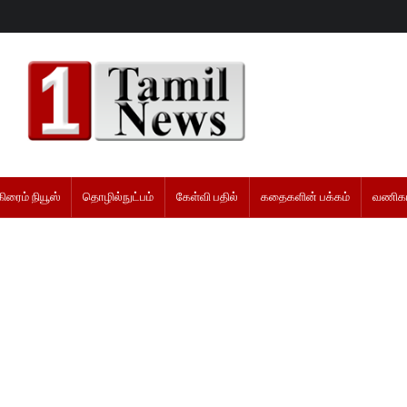
கிரைம் நியூஸ்
தொழில்நுட்பம்
கேள்வி பதில்
கதைகளின் பக்கம்
வணிகம