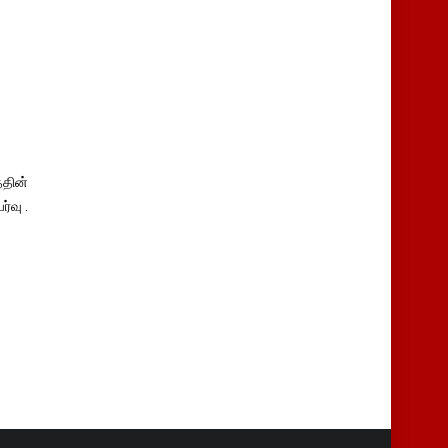
தின்
்வு .