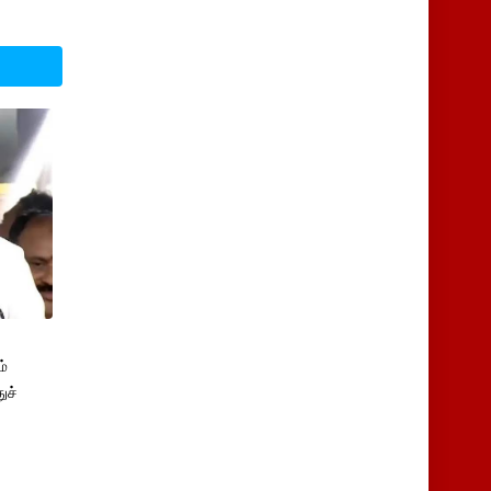
்
ுச்