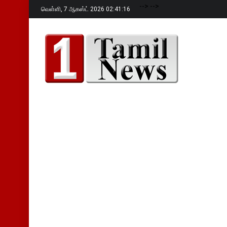
-->
-->
வெள்ளி,
7 ஆகஸ்ட் 2026 02:41:17