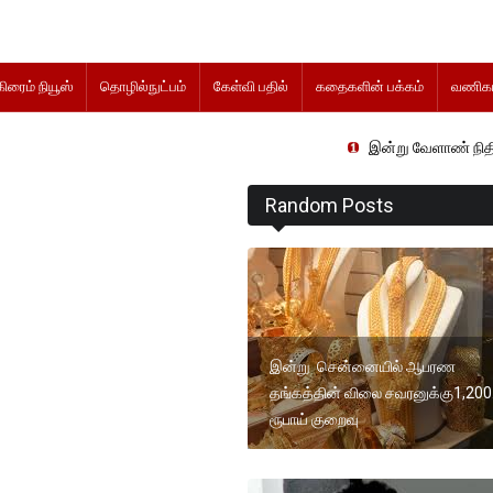
கிரைம் நியூஸ்
தொழில்நுட்பம்
கேள்வி பதில்
கதைகளின் பக்கம்
வணிகம
இன்று வேளாண் நிதிநிலை அறிக்கை 
Random Posts
இன்று சென்னையில் ஆபரண
தங்கத்தின் விலை சவரனுக்கு1,200
ரூபாய் குறைவு