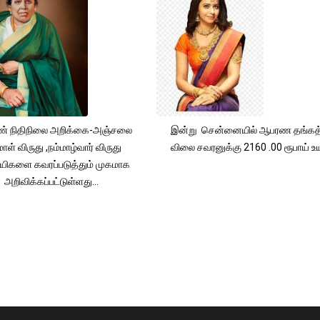
் நிதிநிலை அறிக்கை-அஞ்சலை
இன்று சென்னையில் ஆபரண தங்கத்
ாள் விருது ,நம்மாழ்வார் விருது
விலை சவரனுக்கு 2160 .00 ரூபாய் உயர
யிகளை கவரப்படுத்தும் முகமாக
அறிவிக்கப்பட்டுள்ளது...