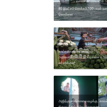
80 இலட்சம் ரொக்கம்,100 பவுன் ந
கொள்ளை
காய்கறிகளின் விலையை
அதிகமாக்கினால் நடவடிக்கை = அர
எச்சரிக்கை!
அஜித்குமார் கொலை வழக்கு.. காவல
நிலையத்தில் சிபிஐ விசாரணை