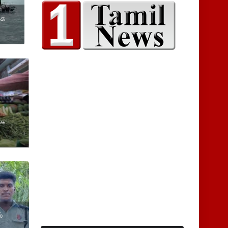
கை
சு
்