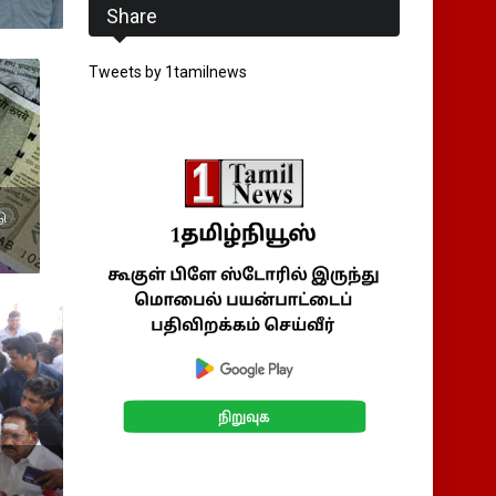
Share
Tweets by 1tamilnews
ு