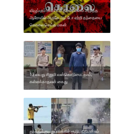
விழுப்புரம் மாவட்டம் திண்டிவனம் அடுத்த
ஆரோவில் அருகே ஆட்டோ ஏற்றி தந்தையை
கொலை செய்த மகன்
13 வயது சிறுமி வன்கொடுமை; தாய்,
கள்ளக்காதலன் கைது
தூத்துக்குடி துப்பாக்கிச் சூடு.. நீதிமன்றம்