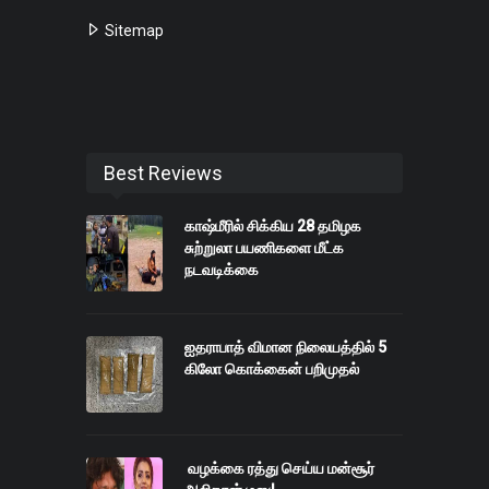
Sitemap
Best Reviews
காஷ்மீரில் சிக்கிய 28 தமிழக
சுற்றுலா பயணிகளை மீட்க
நடவடிக்கை
ஐதராபாத் விமான நிலையத்தில் 5
கிலோ கொக்கைன் பறிமுதல்
வழக்கை ரத்து செய்ய மன்சூர்