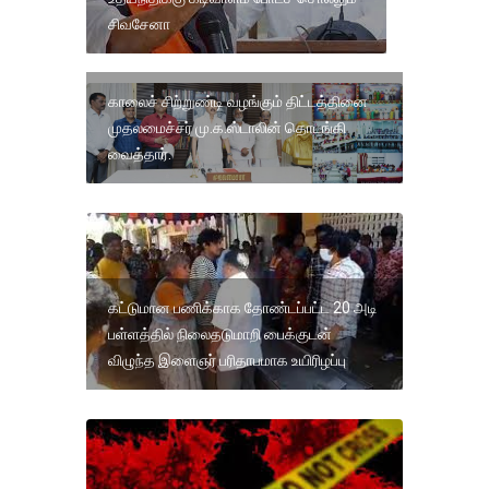
சிவசேனா
காலைச் சிற்றுண்டி வழங்கும் திட்டத்தினை
முதலமைச்சர் மு.க.ஸ்டாலின் தொடங்கி
வைத்தார்.
கட்டுமான பணிக்காக தோண்டப்பட்ட 20 அடி
பள்ளத்தில் நிலைதடுமாறி பைக்குடன்
விழுந்த இளைஞர் பரிதாபமாக உயிரிழப்பு