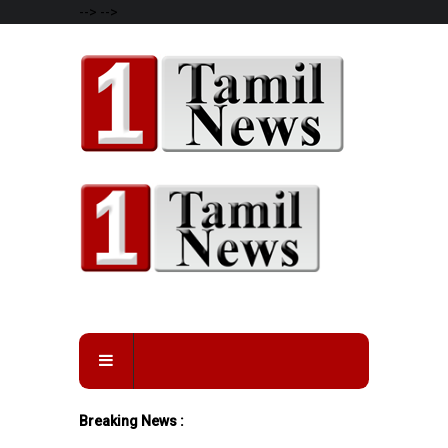
-->
-->
Breaking News :