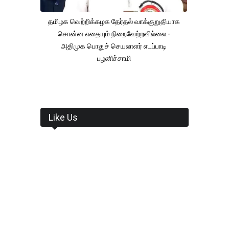
தமிழக வெற்றிக்கழக தேர்தல் வாக்குறுதியாக
சொன்ன எதையும் நிறைவேற்றவில்லை.-
அதிமுக பொதுச் செயலாளர் எடப்பாடி
பழனிச்சாமி
Like Us