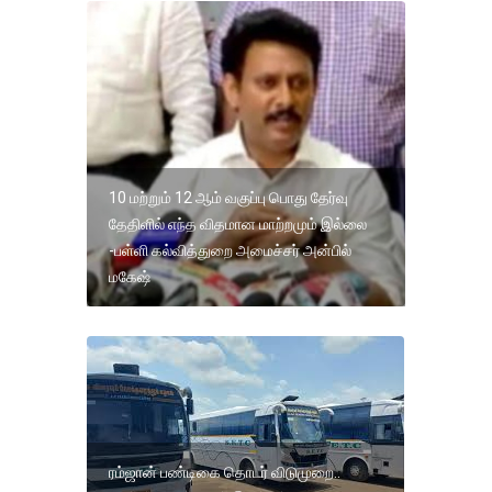
10 மற்றும் 12 ஆம் வகுப்பு பொது தேர்வு
தேதிளில் எந்த விதமான மாற்றமும் இல்லை
-பள்ளி கல்வித்துறை அமைச்சர் அன்பில்
மகேஷ்
ரம்ஜான் பண்டிகை தொடர் விடுமுறை..