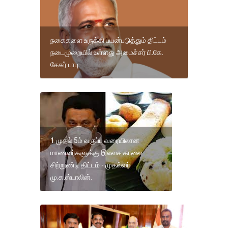
நகைகளை உருக்கி பயன்படுத்தும் திட்டம்
நடைமுறையில் உள்ளது அமைச்சர் பி.கே.
சேகர் பாபு
1 முதல் 5ம் வகுப்பு வரையிலான
மாணவர்களுக்கு இலவச காலை
சிற்றுண்டி திட்டம் - முதல்வர்
மு.க.ஸ்டாலின்.