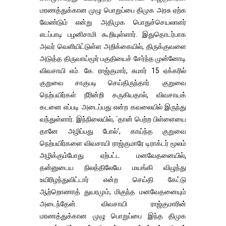
மரணத்துக்கான முழு பொறுப்பை திமுக அரசு ஏற்க
வேண்டும் என்று அதிமுக பொதுச்செயலாளர்
எடப்பாடி பழனிசாமி கூறியுள்ளார். இதுதொடர்பாக
அவர் வெளியிட்டுள்ள அறிக்கையில், திருக்குவளை
அடுத்த திருவாய்மூர் பகுதியைச் சேர்ந்த முன்னோடி
விவசாயி எம். கே. ராஜ்குமார், சுமார் 15 ஏக்கரில்
குறுவை சாகுபடி செய்திருந்தார். குறுவை
நெற்பயிர்கள் நீரின்றி கருகியதால், விவசாயக்
கடனை எப்படி அடைப்பது என்ற கவலையில் இருந்து
வந்துள்ளார். இந்நிலையில், `தான் பெற்ற பிள்ளையை
தானே அழிப்பது போல்’, காய்ந்த குறுவை
நெற்பயிர்களை விவசாயி ராஜ்குமாரே டிராக்டர் மூலம்
அழிக்கும்போது ஏற்பட்ட மனவேதனையில்,
தன்னுடைய நிலத்திலேயே மயங்கி விழுந்து
உயிரிழந்துவிட்டார் என்ற செய்தி கேட்டு
ஆற்றொணாத் துயரமும், மிகுந்த மனவேதனையும்
அடைந்தேன். விவசாயி ராஜ்குமாரின்
மரணத்துக்கான முழு பொறுப்பை இந்த திமுக