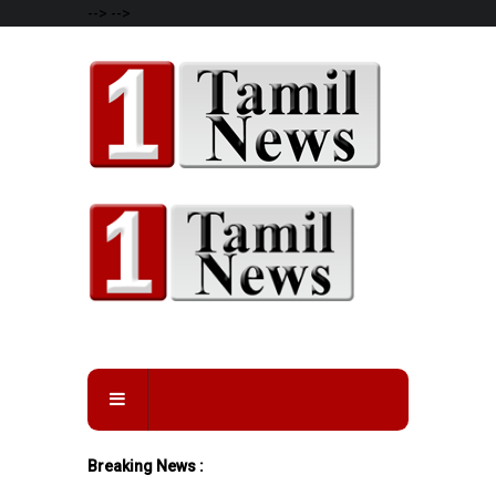
-->
-->
Breaking News :