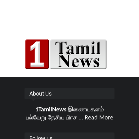
About Us
1TamilNews
இணையதளம்
பல்வேறு தேசிய பிரச ...
Read More
Follow us