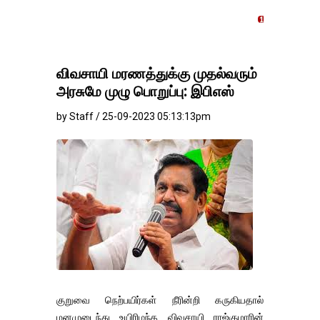
தங்கம்-வெள்ளி விலை மாற்
விவசாயி மரணத்துக்கு முதல்வரும்
அரசுமே முழு பொறுப்பு: இபிஎஸ்
by Staff / 25-09-2023 05:13:13pm
குறுவை நெற்பயிர்கள் நீரின்றி கருகியதால்
மனமுடைந்து உயிரிழந்த விவசாயி ராஜ்குமாரின்