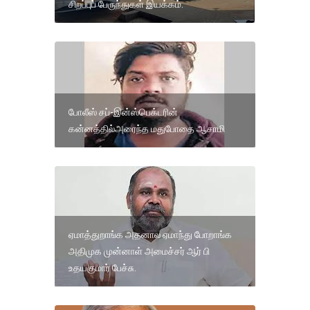
சிறப்புப் பேருந்துகள் இயக்கம்.
போலீஸ் சப்-இன்ஸ்பெக்டரின்
கன்னத்தில்அரைந்த மதுபோதை ஆசாமி
ஏமாத்துறாங்க அதனால ஏமாந்து போறாங்க
அதிமுக முன்னாள் அமைச்சர் ஆர் பி
உதயகுமார் பேச்சு.