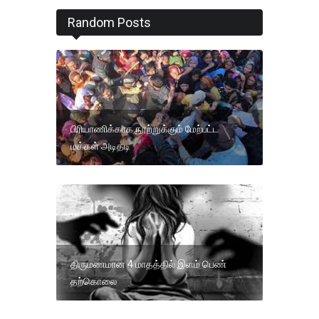
Random Posts
பிரியாணிக்காக நூற்றுக்கும் மேற்பட்ட
மக்கள் அடிதடி
திருமணமான 4 மாதத்தில் இளம் பெண்
தற்கொலை