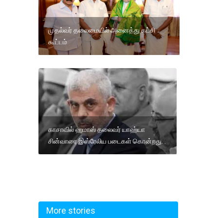
முதல்வர் தலைமையில் அனைத்து கட்சி
கூட்டம்
காசாவில் ஹமாஸ் தலைவர் யாஹ்யா
சின்வாரை இஸ்ரேலிய படைகள் கொன்றது. .
More stories