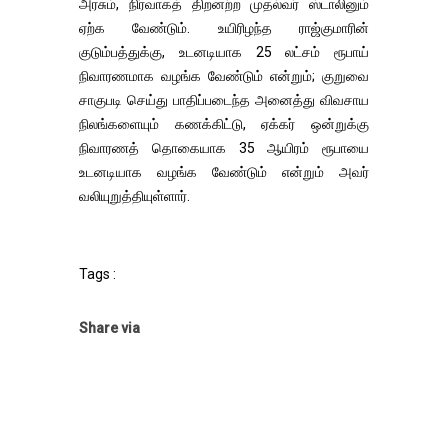
அரசும், நிர்வாகத் திறனற்ற முதல்வர் ஸ்டாலினும்
ஏற்க வேண்டும். உயிரிழந்த ராஜ்குமாரின்
குடும்பத்துக்கு, உடனடியாக 25 லட்சம் ரூபாய்
நிவாரணமாக வழங்க வேண்டும் என்றும்; குறுவை
சாகுபடி செய்து பாதிப்படைந்த அனைத்து விவசாய
நிலங்களையும் கணக்கிட்டு, ஏக்கர் ஒன்றுக்கு
நிவாரணத் தொகையாக 35 ஆயிரம் ரூபாயை
உடனடியாக வழங்க வேண்டும் என்றும் அவர்
வலியுறுத்தியுள்ளார்.
Tags :
Share via