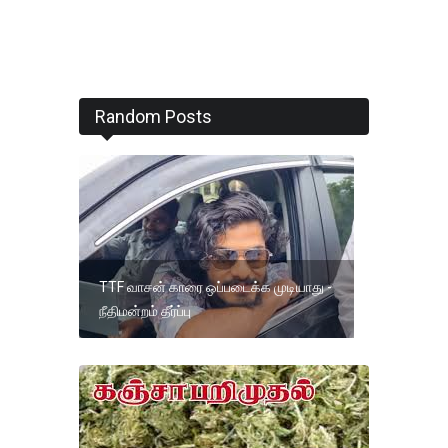
Random Posts
TTF வாசன் காரை ஒப்படைக்க முடியாது -
நீதிமன்றம் தீர்ப்பு