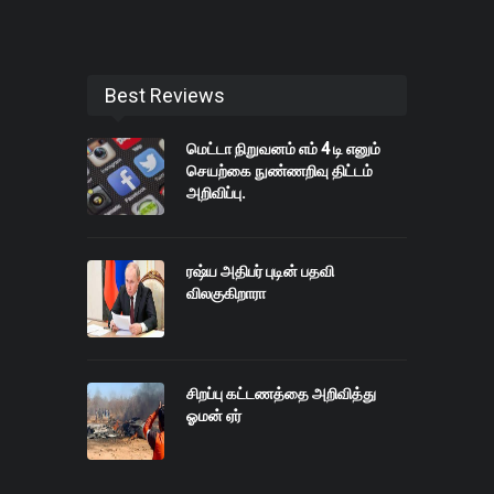
Best Reviews
மெட்டா நிறுவனம் எம் 4 டி எனும்
செயற்கை நுண்ணறிவு திட்டம்
அறிவிப்பு.
ரஷ்ய அதிபர் புடின் பதவி
விலகுகிறாரா
சிறப்பு கட்டணத்தை அறிவித்து
ஓமன் ஏர்