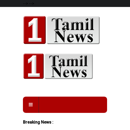
-->
-->
Breaking News :