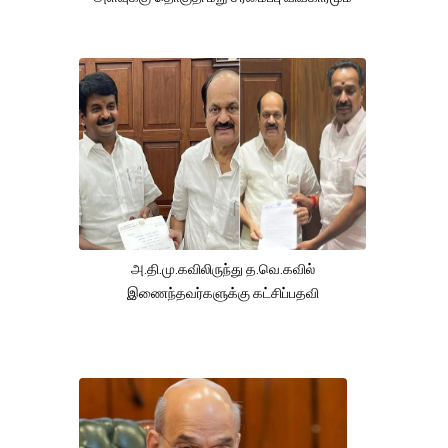
அ.தி.மு.கவிலிருந்து த.வெ.கவில்
இணைந்தவர்களுக்கு கட்சிப்பதவி