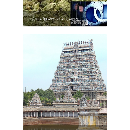
கஞ்சா விற்பனை வாலிபர் கைது.