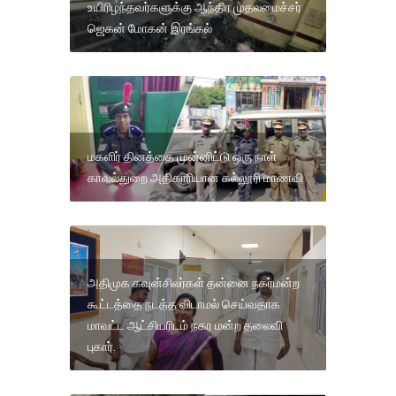
உயிரிழந்தவர்களுக்கு ஆந்திர முதலமைச்சர்
ஜெகன் மோகன் இரங்கல்
மகளிர் தினத்தை முன்னிட்டு ஒரு நாள்
காவல்துறை அதிகாரியான கல்லூரி மாணவி
அதிமுக கவுன்சிலர்கள் தன்னை நகர்மன்ற
கூட்டத்தை நடத்த விடாமல் செய்வதாக
மாவட்ட ஆட்சியரிடம் நகர மன்ற தலைவி
புகார்.