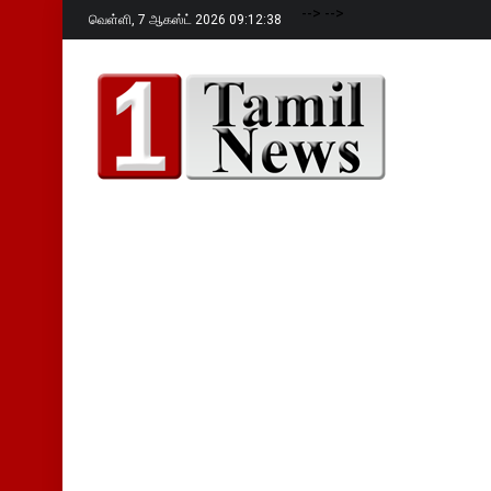
-->
-->
வெள்ளி,
7 ஆகஸ்ட் 2026 09:12:39