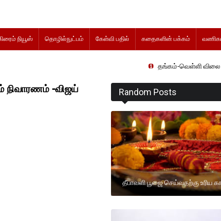
கிரைம் நியூஸ்
தொழில்நுட்பம்
கேள்வி பதில்
கதைகளின் பக்கம்
வணிகம
தங்கம்-வெள்ளி விலை மாற்றமின்றிதொ
ம் நிவாரணம் -விஜய்
Random Posts
தீபாவளி பூஜை செய்வதற்கு உரிய க