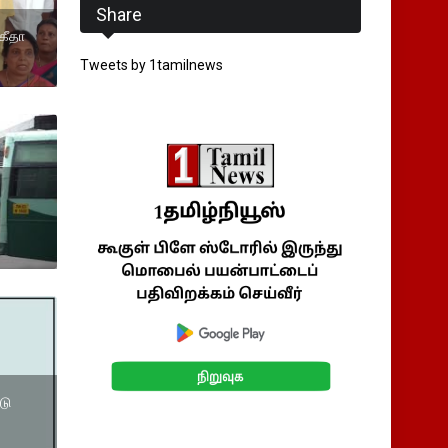
Share
கீதா
Tweets by 1tamilnews
டு