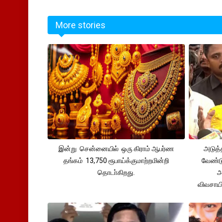
More stories
இன்று சென்னையில் ஒரு கிராம் ஆபர்ண
அடுத்
தங்கம் 13,750 ரூபாய்க்குமாற்றமின்றி
வேண்டு
தொடா்கிறது.
அ
விவசாய