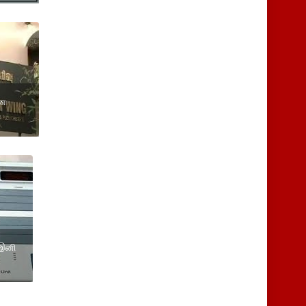
ான
 இனி