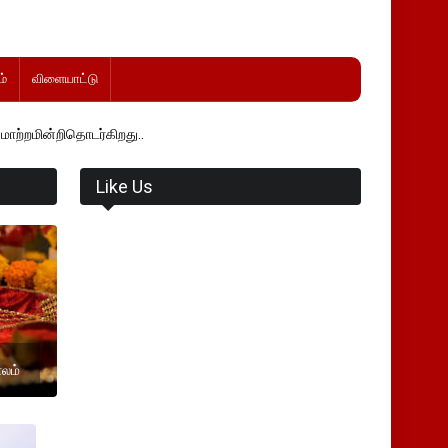
்
விளையாட்டு
டர்கிறது..
Like Us
ாலம்