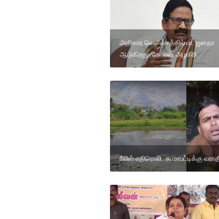
அதிகார வெளிச்சத்தில் பா. ஜனதா
ஆடுகிறது- கே. எஸ். அழகிரி
ரீலிஸ் எதிரொலி.. கூமாபட்டிக்கு வராத