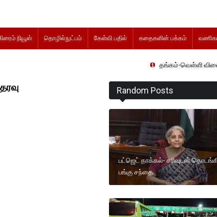
கிரைம் நியூஸ்
தொழில்நுட்பம்
கேள்வி பதில்
கதைகளின் பக்கம்
வணிகம
தங்கம்-வெள்ளி விலை மாற்றமின்றிதெ
்தரவு
Random Posts
பட்ஜெட் தாக்கல்- சரிவுடன் தொடங்
பங்கு சந்தை