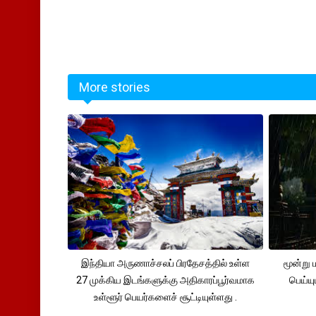
More stories
இந்தியா அருணாச்சலப் பிரதேசத்தில் உள்ள
மூன்று
27 முக்கிய இடங்களுக்கு அதிகாரப்பூர்வமாக
பெய்ய
உள்ளூர் பெயர்களைச் சூட்டியுள்ளது .