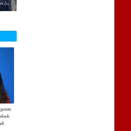
டைப்பு
சருமான
க்கல்
ுக்