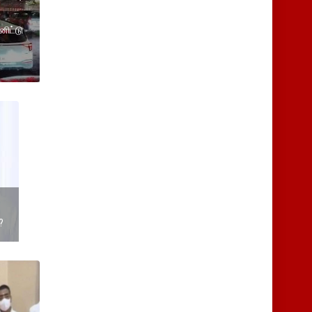
னிட்டு
?