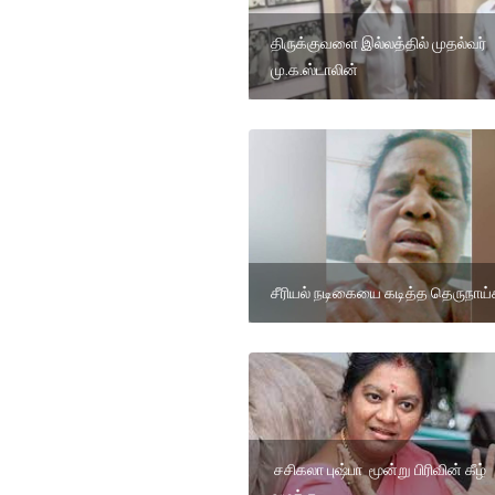
திருக்குவளை இல்லத்தில் முதல்வர்
மு.க.ஸ்டாலின்
சீரியல் நடிகையை கடித்த தெருநாய்
சசிகலா புஷ்பா மூன்று பிரிவின் கீழ்