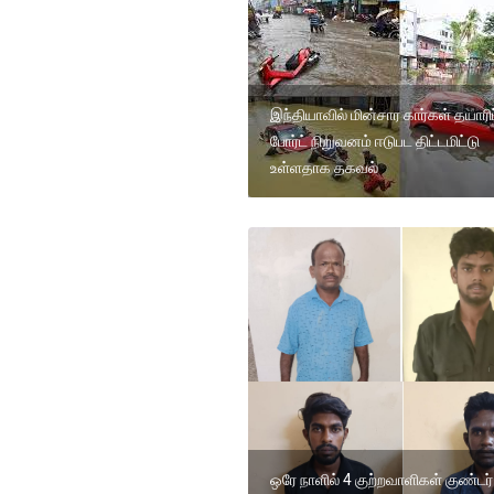
இந்தியாவில் மின்சார கார்கள் தயாரிப்
போர்ட் நிறுவனம் ஈடுபட திட்டமிட்டு
உள்ளதாக தகவல்
ஒரே நாளில் 4 குற்றவாளிகள் குண்டர்