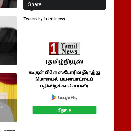
Share
Tweets by 1tamilnews
லை: