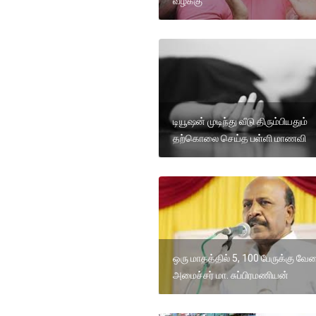
வழக்கு
டியூஷன் முடிந்து வீடு திரும்பியதும்
தற்கொலை செய்த பள்ளி மாணவி
ஒரு மாதத்தில் 5, 100 பேருக்கு வே
அமைச்சர் மா. சுப்பிரமணியன்