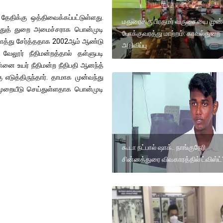
ேதிக்கு ஒத்திவைக்கப்பட்டுள்ளது.
மதுரைக்கு பிரதமர் வருகையை முன்
்துத் துறை அமைச்சராக பொன்முடி
போக்குவரத்து மாற்றம்: காவல்துறை
 சொத்து சேர்த்ததாக 2002ஆம் ஆண்டு
அறிவிப்பு
வேலூர் நீதிமன்றத்தால் தள்ளுபடி
்னை உயர் நீதிமன்ற நீதிபதி ஆனந்த்
ுத்திருந்தார். தாமாக முன்வந்து
்முறையீடு செய்துள்ளதாக பொன்முடி
கூடா நட்பால் ஷாக்.. நாங்குநேரி
சின்னத்துரை விவகாரத்தில் ட்விஸ்ட்