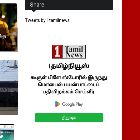
Share
Tweets by 1tamilnews
்து