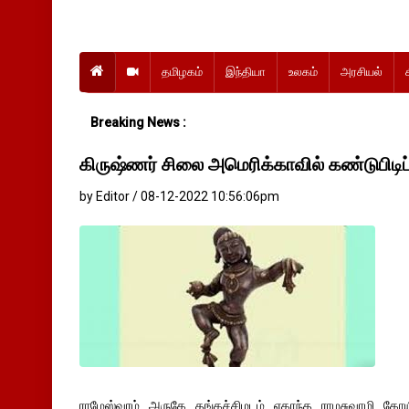
தமிழகம்
இந்தியா
உலகம்
அரசியல்
Breaking News :
கிருஷ்ணர் சிலை அமெரிக்காவில் கண்டுபிடிப்
by Editor / 08-12-2022 10:56:06pm
ராமேஸ்வரம் அருகே தங்கச்சிமடம் ஏகாந்த ராமசுவாமி கோயில