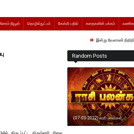
கிரைம் நியூஸ்
தொழில்நுட்பம்
கேள்வி பதில்
கதைகளின் பக்கம்
வணிகம
இன்று வேளாண் நிதிநிலை அறிக்கை தாக
பு
Random Posts
(07-03-2022) ராசி பலன்கள்
ில் திருடப்பட்ட கிருஷ்ணர் சிலை