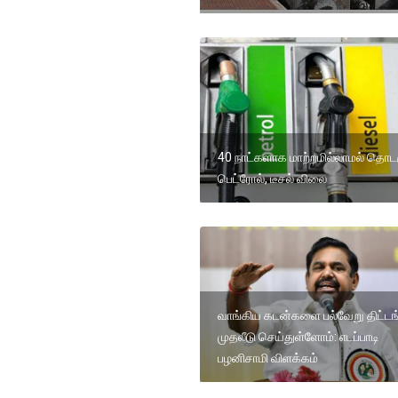
40 நாட்களாக மாற்றமில்லாமல் தொடர
பெட்ரோல், டீசல் விலை
வாங்கிய கடன்களை பல்வேறு திட்டங
முதலீடு செய்துள்ளோம்: எடப்பாடி
பழனிசாமி விளக்கம்