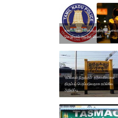
கணவனை மின்கம்பத்தில் கட்டிவைத
செருப்பால் அடித்த பெண்
ரயில்கள் நிறுத்தம் தற்காலிகமாக
திரும்பப் பெறப்படுவதாக ரயில்வே
அறிவிப்பு.