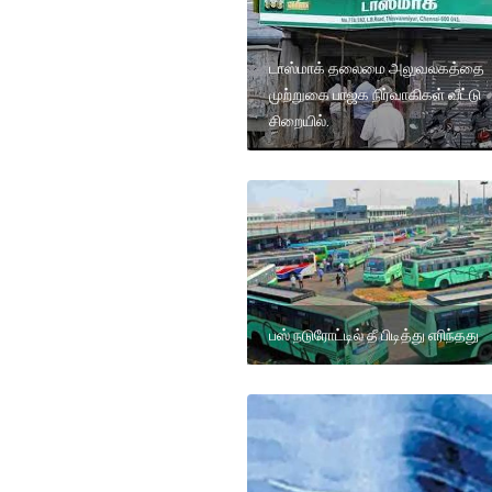
டாஸ்மாக் தலைமை அலுவலகத்தை
முற்றுகை பாஜக நிர்வாகிகள் வீட்டு
சிறையில்.
பஸ் நடுரோட்டில் தீ பிடித்து எரிந்தது