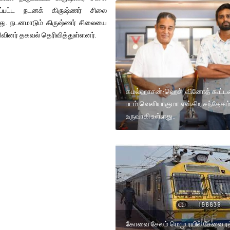
ருடப்பட்ட நடனக் கிருஷ்ணர் சிலை
்டது. நடனமாடும் கிருஷ்ணர் சிலையை
ரிவினர் தகவல் தெரிவித்துள்ளனர்.
கமல்ஹாசன்-ஹெச். வினோத் கூட்டண
படம் வெளியாகுமா என்கிற சந்தேகம
உருவாகி உள்ளது..
கோவை சேலம் மெமு ரயில் சேவை ரத