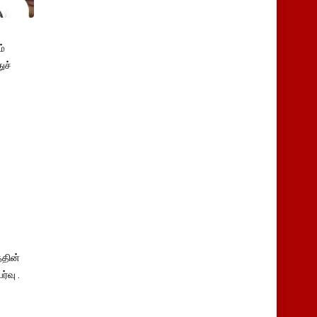
்
ுச்
தின்
்வு .