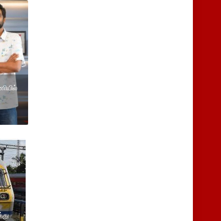
ியில்
்
்து