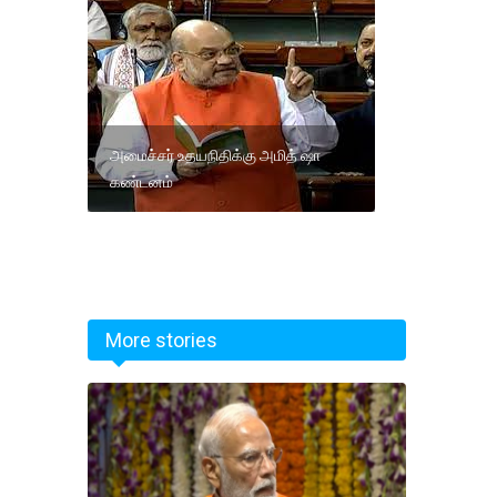
அமைச்சர் உதயநிதிக்கு அமித் ஷா
கண்டனம்
More stories