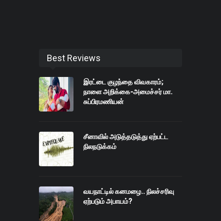
Best Reviews
இரட்டை குழந்தை விவகாரம்;
நாளை அறிக்கை-அமைச்சர் மா.
சுப்பிரமணியன்
சீனாவில் அடுத்தடுத்து ஏற்பட்ட
நிலநடுக்கம்
வயநாட்டில் கனமழை.. நிலச்சரிவு
ஏற்படும் அபாயம்?