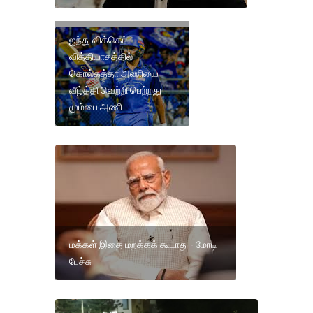
ஐந்து விக்கெட்
வித்தியாசத்தில்
கொல்கத்தா அணியை
வீழ்த்தி வெற்றி பெற்றது
மும்பை அணி
மக்கள் இதை மறக்கக் கூடாது - மோடி
பேச்சு