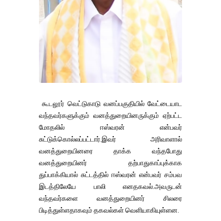
கூடலூர் வெட்டுகாடு வனப்பகுதியில் வேட்டையாட
வந்தவர்களுக்கும் வனத்துறையினருக்கும் ஏற்பட்ட
மோதலில் ஈஸ்வரன் என்பவர்
சுட்டுக்கொல்லப்பட்டார்.இவர் அரிவாளால்
வனத்துறையினரை தாக்க வந்தபோது
வனத்துறையினர் தற்பாதுகாப்புக்காக
துப்பாக்கியால் சுட்டத்தில் ஈஸ்வரன் என்பவர் சம்பவ
இடத்திலேயே பாலி எனதகவல்.அவருடன்
வந்தவர்களை வனத்துறையினர் சிலரை
பிடித்துள்ளதாகவும் தகவல்கள் வெளியாகியுள்ளன.