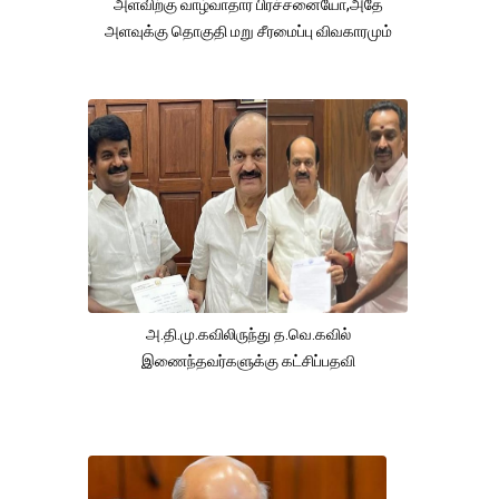
அளவிற்கு வாழ்வாதார பிரச்சனையோ,அதே
அளவுக்கு தொகுதி மறு சீரமைப்பு விவகாரமும்
அ.தி.மு.கவிலிருந்து த.வெ.கவில்
இணைந்தவர்களுக்கு கட்சிப்பதவி