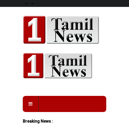
-->
-->
Breaking News :