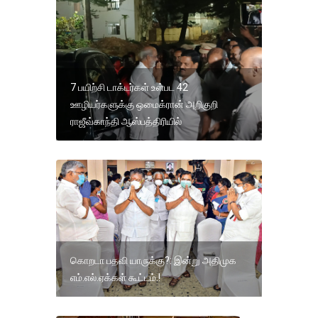
7 பயிற்சி டாக்டர்கள் உள்பட 42
ஊழியர்களுக்கு ஒமைக்ரான் அறிகுறி
ராஜீவ்காந்தி ஆஸ்பத்திரியில்
கொறடா பதவி யாருக்கு?: இன்று அதிமுக
எம்.எல்.ஏக்கள் கூட்டம்.!