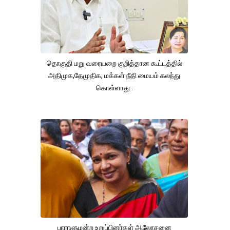
தொகுதி மறு வரையறை குறித்தான கூட்டத்தில்
அதிமுக,தேமுதிக, மக்கள் நீதி மையம் கலந்து
கொள்ளாது .
பாராளுமன்ற உறுப்பினர்கள் ஆலோசனை