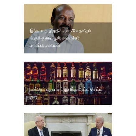
இந்த மாத இறுதிக்குள் 70 சதவீதம்
பேருக்கு தடுப்பூசி: அமைச்சர்
மா.சுப்பிரமணியன்
பாக்கெட் மதுபானம் குறித்து ஆய்வு செய்ய
குழு