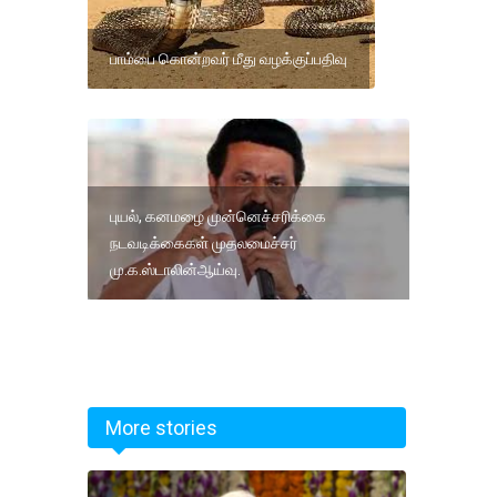
பாம்பை கொன்றவர் மீது வழக்குப்பதிவு
புயல், கனமழை முன்னெச்சரிக்கை
நடவடிக்கைகள் முதலமைச்சர்
மு.க.ஸ்டாலின்ஆய்வு.
More stories