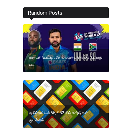
Random Posts
கடைசி போட்டி ..கோப்பையை வெல்ல போவது
யார்
தமிழ்நாட்டில் 55, 982 சிம் கார்டுகள்
முடக்கம்