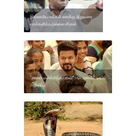
இஸ்லாமிய மக்கள் எனக்கு இதுவரை
வாக்களித்ததில்லை-சீமான்
"எலான் மஸ்க்கிற்கு பதவி” - டொனால்ட் டிரம்ப்
அறிவிப்பு