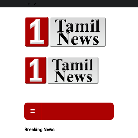
-->
-->
Breaking News :