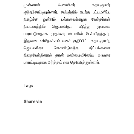
முன்னாள் அமைச்சர் உதயகுமார்
குற்றம்சாட்டியுள்ளார். சமீபத்தில் நடந்த பட்டமளிப்பு
நிகழ்ச்சி ஒன்றில், பல்கலைக்கழக வேந்தர்கள்
நியமனத்தில் ஜெயலலிதா எடுத்த முடிவை
பாராட்டுவதாக முதல்வர் ஸ்டாலின் பேசியிருந்தார்.
இதனை உள்நோக்கம் எனக் குறிப்பிட்ட உதயகுமார்,
ஜெயலலிதா கொண்டுவந்த திட்டங்களை
நிறைவேற்றினால் தான் உண்மையிலேயே அவரை
பாராட்டியதாக அர்த்தம் என தெரிவித்துள்ளார்.
Tags :
Share via