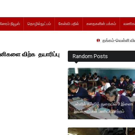
கிரைம் நியூஸ்
தொழில்நுட்பம்
கேள்வி பதில்
கதைகளின் பக்கம்
வணிகம
தங்கம்-வெள்ளி விலை மாற்றமின்றி
னிகளை விற்க தயாரிப்பு
Random Posts
பள்ளிக் கல்வித் துறையில் 9 இணை
இயக்குநா்கள் பணியிடமாற்றம்