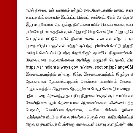
ரயில் நிலைய உள் வளாகம் மற்றும் நடைமேடைகளில் உணவு கடை
கடைகளில் உறையில் இடப்பட்ட பிஸ்கட், சாக்லேட், கேக் போன்ற ந
இது மாதிரியான நொறுக்கு தீனிகளை ரயில் நிலைய உணவு கடைகள
ரயில்வே நிர்வாகத்தின் முன் அனுமதி பெற வேண்டும். அனுமதி ப
பொருட்கள் மட்டுமே ரயில் நிலைய உணவு கடைகள் விற்க முடி
முறை விருப்ப மனுக்கள் மற்றும் ஒப்பந்த புள்ளிகள் கேட்டு இறு
மாற்றம் செய்யப்பட்டு எந்த நேரத்திலும் தயாரிப்பு நிறுவனங்
தேவையான ஆவணங்களை அளித்து அனுமதி பெறலாம். விண்ணப
https://sr.indianrailways.gov.in/view_section.jsp?lan
இணையதளத்தில் உள்ளது. இந்த இணையதளத்தில் இருந்து வி
தேவையான ஆவணங்களுடன் சென்னை பயணிகள் சேவை பிரி
அலுவலகத்தில் அலுவலக நேரத்தில் எப்போது வேண்டுமானாலும் ச
புதிய முறை அனைத்து தயாரிப்பு நிறுவனங்களுக்கும் வாய்ப்புகள
வேண்டுமானாலும் தேவையான ஆவணங்களை விண்ணப்பத்துடன
பெறவும், வெளிப்படைத்தன்மை, அதிக சிக்கல் இல்லா
வர்த்தகர்களிடம் அதிக வரவேற்பை பெறும் என எதிர்பார்க்கப்பட
நிறுவன தயாரிப்புகள் பல்வேறு சுவையுடன் உணவு பொருட்கள் கிட