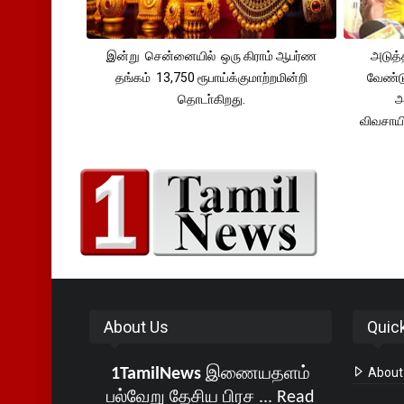
இன்று சென்னையில் ஒரு கிராம் ஆபர்ண
அடுத்
தங்கம் 13,750 ரூபாய்க்குமாற்றமின்றி
வேண்டு
தொடா்கிறது.
அ
விவசாய
About Us
Quic
1TamilNews
இணையதளம்
About
பல்வேறு தேசிய பிரச ...
Read