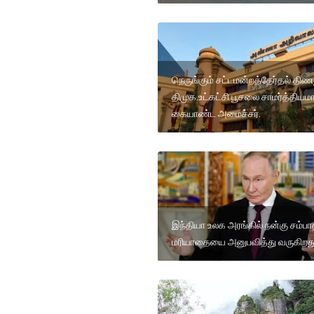
நெருங்கும் சட்டமன்றத்தேர்தல் திண
திமுக.உட்கட்சி பூசலை சாமர்த்தியம
கையாண்ட அமைச்சர்.
இந்தியா உலக அரங்கில் நன்கு சம்பா
மரியாதையை அனுபவித்து வருகிறது