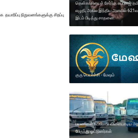
தென்காசியைச் சேர்ந்த சுப்புராஜ் தமி
எழுதி, அகில இந்திய அளவில் 621வ
தயாரிப்பு நிறுவனங்களுக்கு சிறப்பு
இடம் பிடித்து சாதனை.
குரு பெயா்ச்சி - மேஷம்
பயணிகள் உயிரோடு விளையாடிய அர
பேருந்து ஓட்டுனர்கள்