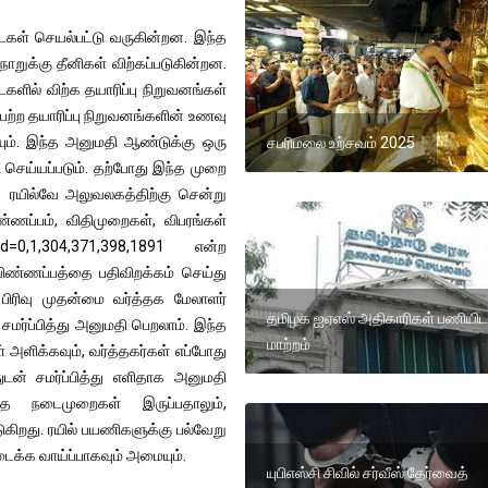
கள் செயல்பட்டு வருகின்றன. இந்த
ொறுக்கு தீனிகள் விற்கப்படுகின்றன.
ில் விற்க தயாரிப்பு நிறுவனங்கள்
ெற்ற தயாரிப்பு நிறுவனங்களின் உணவு
யும். இந்த அனுமதி ஆண்டுக்கு ஒரு
சபரிமலை உற்சவம் 2025
தி செய்யப்படும். தற்போது இந்த முறை
கள் ரயில்வே அலுவலகத்திற்கு சென்று
்பம், விதிமுறைகள், விபரங்கள்
g=0&id=0,1,304,371,398,1891 என்ற
ண்ணப்பத்தை பதிவிறக்கம் செய்து
வு முதன்மை வர்த்தக மேலாளர்
தமிழக ஐஏஎஸ் அதிகாரிகள் பணியிட
மர்ப்பித்து அனுமதி பெறலாம். இந்த
மாற்றம்
் அளிக்கவும், வர்த்தகர்கள் எப்போது
் சமர்ப்பித்து எளிதாக அனுமதி
த நடைமுறைகள் இருப்பதாலும்,
ுகிறது. ரயில் பயணிகளுக்கு பல்வேறு
ைக்க வாய்ப்பாகவும் அமையும்.
யுபிஎஸ்சி சிவில் சர்வீஸ் தேர்வைத்