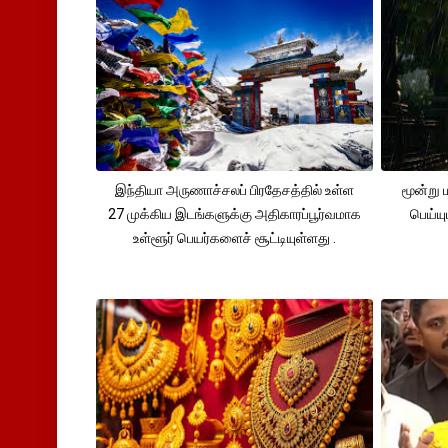
இந்தியா அருணாச்சலப் பிரதேசத்தில் உள்ள
மூன்று
27 முக்கிய இடங்களுக்கு அதிகாரப்பூர்வமாக
பெய்ய
உள்ளூர் பெயர்களைச் சூட்டியுள்ளது .