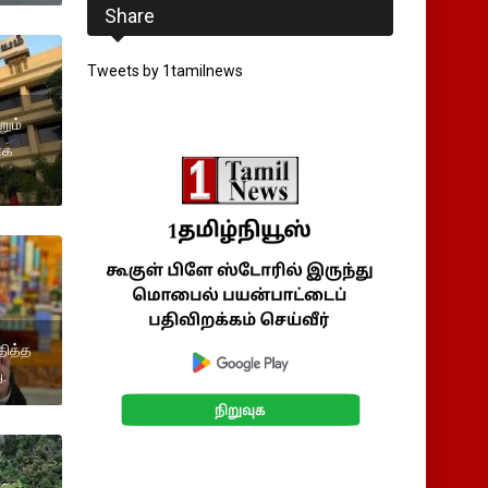
Share
Tweets by 1tamilnews
றும்
ாக
தித்த
.