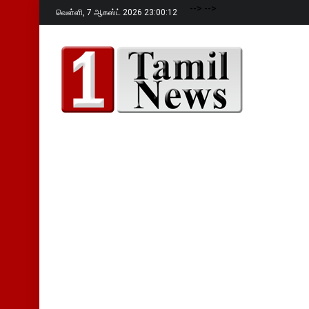
-->
-->
வெள்ளி,
7 ஆகஸ்ட் 2026 23:00:13