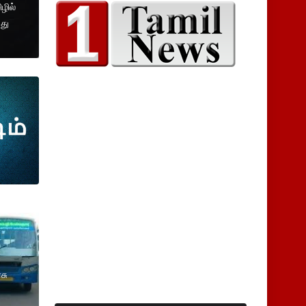
ழில்
து
சு