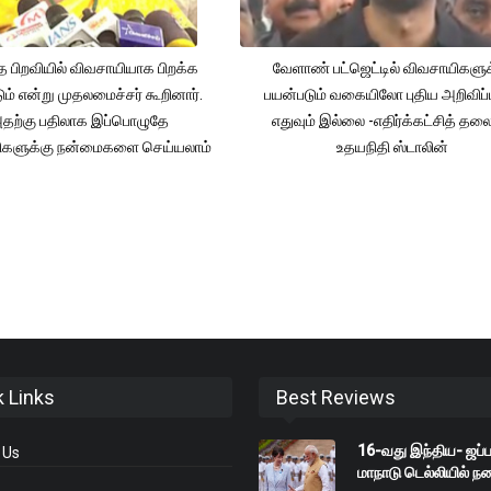
த பிறவியில் விவசாயியாக பிறக்க
வேளாண் பட்ஜெட்டில் விவசாயிகளுக
ம் என்று முதலமைச்சர் கூறினார்.
பயன்படும் வகையிலோ புதிய அறிவிப்
தற்கு பதிலாக இப்பொழுதே
எதுவும் இல்லை -எதிர்க்கட்சித் தல
ிகளுக்கு நன்மைகளை செய்யலாம்
உதயநிதி ஸ்டாலின்
k Links
Best Reviews
16-வது இந்திய- ஜப்ப
 Us
மாநாடு டெல்லியில் ந