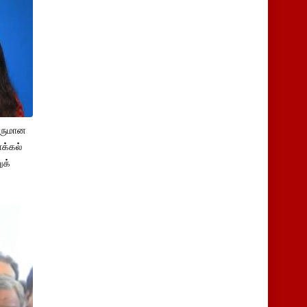
சருமான
க்கல்
ுக்