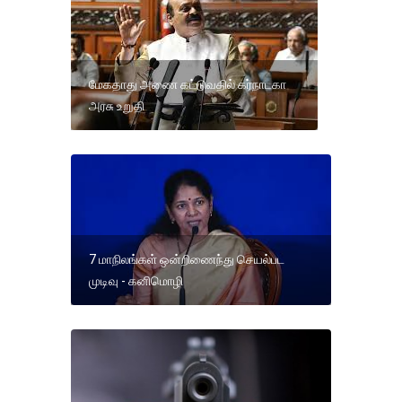
மேகதாது அணை கட்டுவதில் கர்நாடகா
அரசு உறுதி
7 மாநிலங்கள் ஒன்றிணைந்து செயல்பட
முடிவு - கனிமொழி