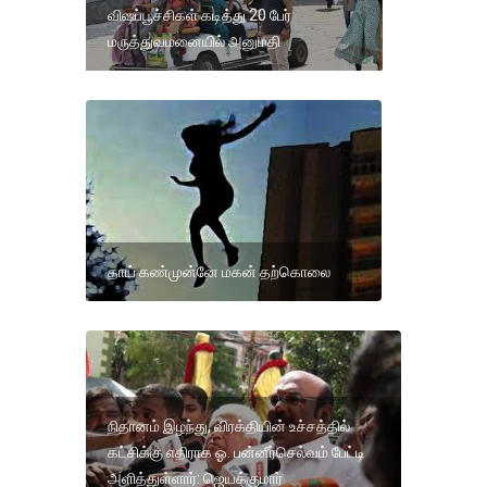
விஷப்பூச்சிகள் கடித்து 20 பேர்
மருத்துவமனையில் அனுமதி
தாய் கண்முன்னே மகன் தற்கொலை
நிதானம் இழந்து, விரக்தியின் உச்சத்தில்
கட்சிக்கு எதிராக ஓ. பன்னீர்செல்வம் பேட்டி
அளித்துள்ளார்: ஜெயக்குமார்