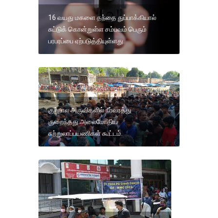
16 வயது மகளை தந்தை துப்பாக்கியால்
சுட்டுக் கொன்றுள்ள சம்பவம் பெரும்
பரபரப்பை ஏற்படுத்தியுள்ளது.
குற்றால அருவிகளில் நீர்வரத்து
குறைந்தது.அலைமோதிய
சுற்றுலாப்பயணிகள் கூட்டம்.