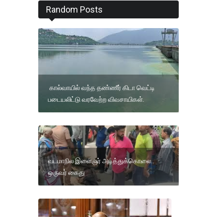
Random Posts
கால்வாயில் வந்த தண்ணீர் கிடா வெட்டி
படையலிட்டு வரவேற்ற விவசாயிகள்.
வடமாநில இளைஞர் அடித்துக்கொலை..
ஒருவர் கைது