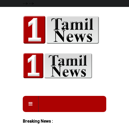
-->
-->
Breaking News :