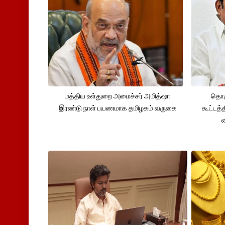
மத்திய உள்துறை அமைச்சர் அமித்ஷா
தொக
இரண்டு நாள் பயணமாக தமிழகம் வருகை
கூட்டத்