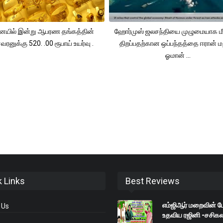
யில் இன்று ஆபரண தங்கத்தின்
ஹோர்முஸ் ஜலசந்தியை முழுமையாக மீ
ரனுக்கு 520. .00 ரூபாய் உயர்வு .
திறப்பதற்கான ஒப்பந்தத்தை ஈரான் மற
ஓமான் ...
k Links
Best Reviews
எம்ஜிஆர் மறைவின் 
 Us
உதவிய ரஜினி -சசிக