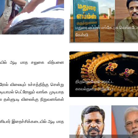
மதுரை எய்ம்ஸ் எங்கே - சு.வெங்கடே
கேள்வி
கடையில் ஆடி மாத சலுகை விற்பனை
திருநெல்வேலி மாவட்ட
ோல் விலையும் உச்சத்திற்கு சென்று
காவல்துறை அறிவிப்பு.
ுடியாமல் பெட்ரோலும் வாங்க முடியாத
ே தள்ளுபடி விலைக்கு நிறுவனங்கள்
தனியார் இறைச்சிக்கடையில் ஆடி மாத