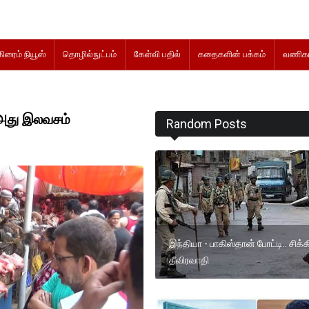
கிரைம் நியூஸ்
தொழில்நுட்பம்
கேள்வி பதில்
கதைகளின் பக்கம்
வணிகம
 அது இலவசம்
Random Posts
இந்தியா - பாகிஸ்தான் போட்டி.. சிக்
தீவிரவாதி