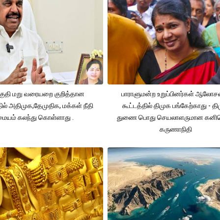
ுதி மறு வரையறை குறித்தான
பாராளுமன்ற உறுப்பினர்கள் ஆலோ
தில் அதிமுக,தேமுதிக, மக்கள் நீதி
கூட்டத்தில் திமுக பங்கேற்காது - த
மையம் கலந்து கொள்ளாது .
துணை பொது செயலாளருமான கனி
கருணாநிதி