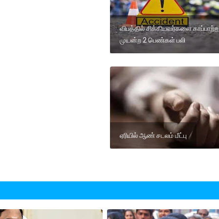
விபத்தில் சிக்கியவர்களை காப்பாற்ற
முயன்ற 2 பெண்கள் பலி
ஏரியில் ஆண் சடலம் மீட்பு