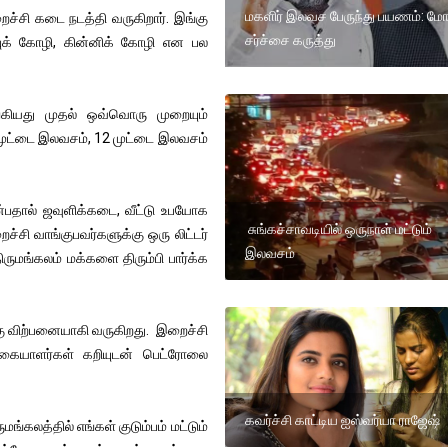
மகளிர் இலவச பேருந்து பயணம்: மோ
ைச்சி கடை நடத்தி வருகிறார். இங்கு
சர்ச்சை கருத்து
்புக் கோழி, கின்னிக் கோழி என பல
கியது முதல் ஒவ்வொரு முறையும்
 முட்டை இலவசம், 12 முட்டை இலவசம்
்பதால் ஜவுளிக்கடை, வீட்டு உபயோக
சுங்கச்சாவடியில் ஒருநாள் மட்டும்
சி வாங்குபவர்களுக்கு ஒரு லிட்டர்
இலவசம்
ருமங்கலம் மக்களை திரும்பி பார்க்க
க்கு விற்பனையாகி வருகிறது. இறைச்சி
்கையாளர்கள் கறியுடன் பெட்ரோலை
கவர்ச்சி காட்டிய ஐஸ்வர்யா ராஜேஷ்
மங்கலத்தில் எங்கள் குடும்பம் மட்டும்