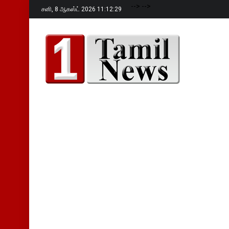
-->
-->
சனி,
8 ஆகஸ்ட் 2026 11:12:30