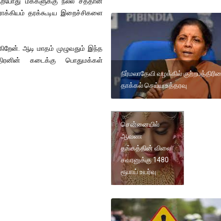
தற்போது மக்களுக்கு நல்ல சத்தான
ோக்கியம் தரக்கூடிய இறைச்சிகளை
கிறேன். ஆடி மாதம் முழுவதும் இந்த
திரனின் கடைக்கு பொதுமக்கள்
நிர்மலாதேவி வழக்கில் குற்றபத்தி
தாக்கல் செய்ய உத்தரவு
சென்னையில்
ஆவண
தங்கத்தின் விலை
சவரனுக்கு 1480
ரூபாய் உயர்வு