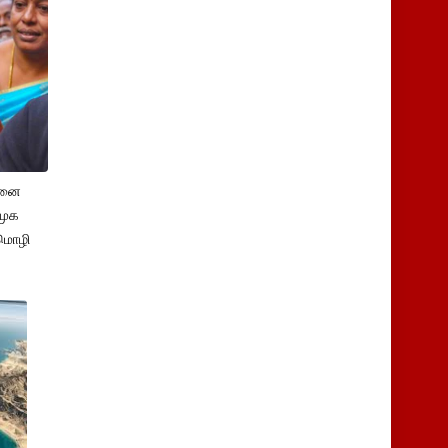
சனை
ிமுக
மொழி