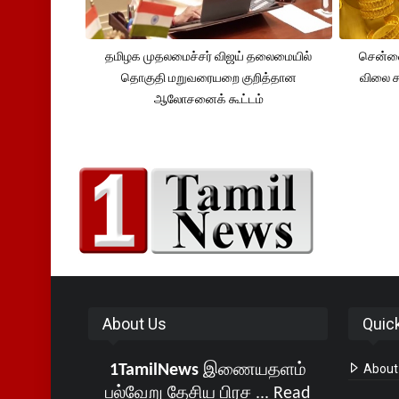
தமிழக முதலமைச்சர் விஜய் தலைமையில்
சென்னை
தொகுதி மறுவரையறை குறித்தான
விலை சவ
ஆலோசனைக் கூட்டம்
About Us
Quic
1TamilNews
இணையதளம்
About
பல்வேறு தேசிய பிரச ...
Read