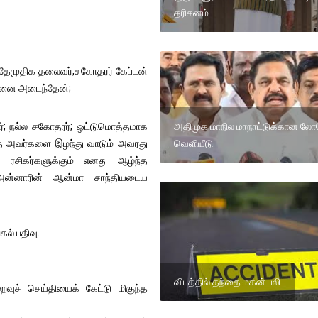
தரிசனம்
த தேமுதிக தலைவர்,சகோதரர் கேப்டன்
ேதனை அடைந்தேன்;
அதிமுக மாநில மாநாட்டுக்கான ல
ர்; நல்ல சகோதரர்; ஒட்டுமொத்தமாக
வெளியீடு
த் அவர்களை இழந்து வாடும் அவரது
ம், ரசிகர்களுக்கும் எனது ஆழ்ந்த
 அன்னாரின் ஆன்மா சாந்தியடைய
ல் பதிவு.
விபத்தில் தந்தை மகன் பலி
ச் செய்தியைக் கேட்டு மிகுந்த