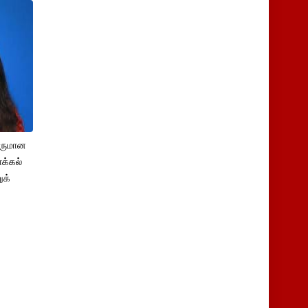
சருமான
க்கல்
ுக்