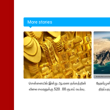
More stories
சென்னையில் இன்று ஆபரண தங்கத்தின்
ஹோர்முஸ்
விலை சவரனுக்கு 520. .00 ரூபாய் உயர்வு .
திறப்பத