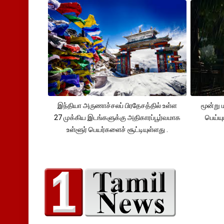
இந்தியா அருணாச்சலப் பிரதேசத்தில் உள்ள
மூன்று
27 முக்கிய இடங்களுக்கு அதிகாரப்பூர்வமாக
பெய்ய
உள்ளூர் பெயர்களைச் சூட்டியுள்ளது .