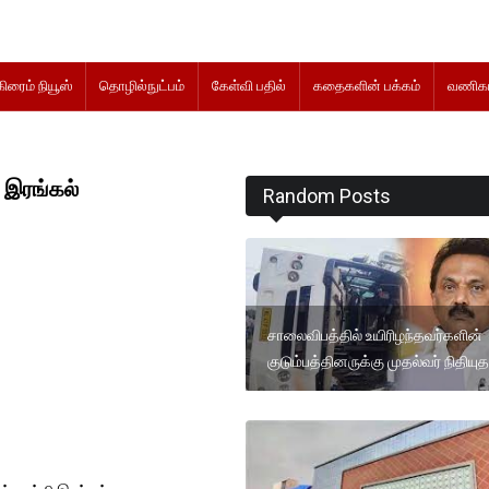
கிரைம் நியூஸ்
தொழில்நுட்பம்
கேள்வி பதில்
கதைகளின் பக்கம்
வணிகம
 இரங்கல்
Random Posts
சாலைவிபத்தில் உயிரிழந்தவர்களின்
குடும்பத்தினருக்கு முதல்வர் நிதியு