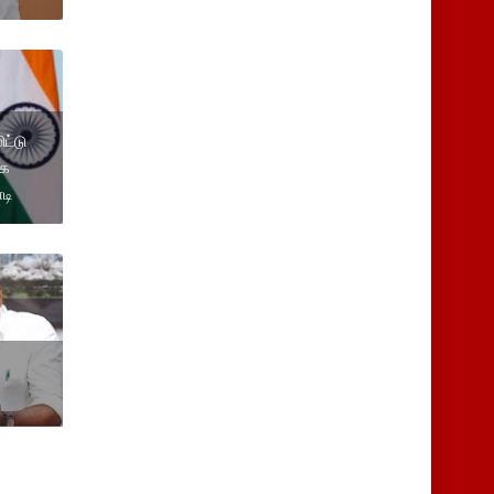
ட்டு
ாக
டி