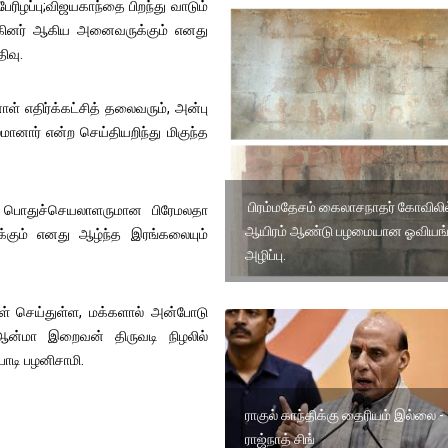
ேரிழப்பு;விஜயகாந்தை பிறந்து வாடும்
யுலகினர் ஆகிய அனைவருக்கும் எனது
ிவு.
் எதிர்க்கட்சித் தலைவரும், அன்பு
ார் என்ற செய்தியறிந்து மிகுந்த
பிரம்மதேசம் கைலாசநாதர் கோவிலில
பொதுச்செயலாளருமான பிரேமலதா
ஆயிரம் ஆண்டு பழமையான ஓவிய
க்கும் எனது ஆழ்ந்த இரங்கலையும்
அழிப்பு.
ள் செய்துள்ள, மக்களால் அன்போடு
 ஆன்மா இறைவன் திருவடி நிழலில்
பாடி பழனிசாமி.
ராகுல் காந்திக்கு தைரியம் இல்லை -
ராஜ்நாத் சிங்