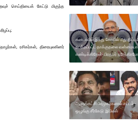
ச் செய்தியைக் கேட்டு மிகுந்த
ிழப்பு;
கனடாவில் இந்து கோவில் மீது திட்டமி
நடத்தப்பட்ட தாக்குதலை வன்மைய
ோழர்கள், ரசிகர்கள், திரையுலகினர்
கண்டிக்கிறேன்-.பிரதமர் நரேந்திரமோ
ஆளுங்கட்சி பிரமுகர்களால் சட்டம் -
ஒழுங்கு சீர்கேடு: இபிஎஸ்