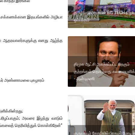
ல் காந்தி இரங்கல்
தமிழ்நாடு அரசுடன் BIG TECH நிறு
பு லட்சக்கணக்கான இதயங்களில் அழியா
ஒப்பந்தம்
றும் ஆதரவாளர்களுக்கு எனது ஆழ்ந்த
திமுக ஆட்சி அகற்றப்பட்ட பிறகும்
குற்றங்கள் தொடர்வது கவலையளிக்
- அன்புமணி
லைவர் அண்ணாமலை புகழாரம்
அளிக்கின்றது;
ேரிழப்பாகும்; அவரை இழந்து வாடும்
ரங்கலைத் தெரிவித்துக் கொள்கிறேன்”
குருவாயூர் கோயிலில் பிரதமர் மோடி 