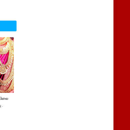
விலை
 .