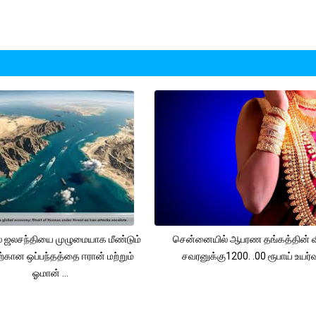
 ஜலசந்தியை முழுமையாக மீண்டும்
சென்னையில் ஆபரண தங்கத்தின் 
ற்கான ஒப்பந்தத்தை ஈரான் மற்றும்
சவரனுக்கு1200. .00 ரூபாய் உயர்வு
ஓமான் ...