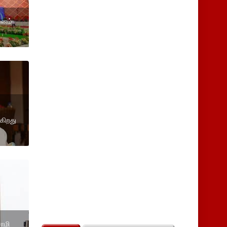
வனம்
கிறது
சாமி