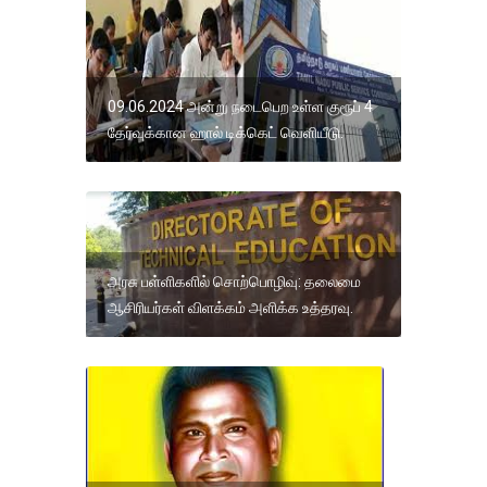
09.06.2024 அன்று நடைபெற உள்ள குரூப் 4
தேர்வுக்கான ஹால் டிக்கெட் வெளியீடு.
அரசு பள்ளிகளில் சொற்பொழிவு: தலைமை
ஆசிரியர்கள் விளக்கம் அளிக்க உத்தரவு.