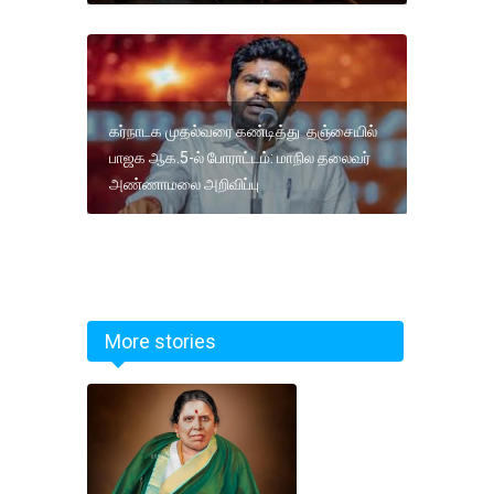
கர்நாடக முதல்வரை கண்டித்து தஞ்சையில்
பாஜக ஆக.5-ல் போராட்டம்: மாநில தலைவர்
அண்ணாமலை அறிவிப்பு
More stories