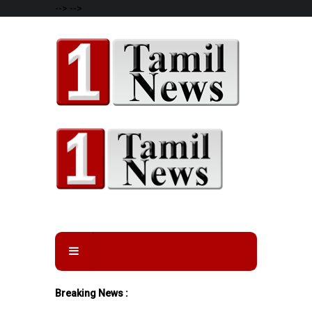
-->
-->
Breaking News :