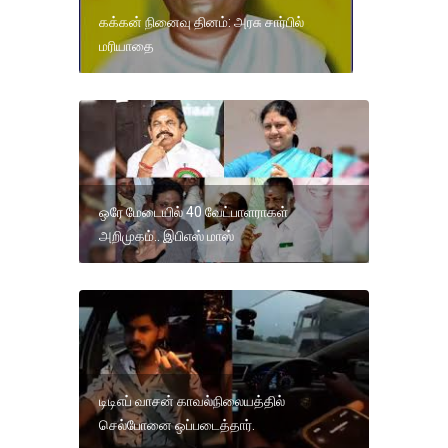
கக்கன் நினைவு தினம்: அரசு சார்பில்
மரியாதை
ஒரே மேடையில் 40 வேட்பாளராகள்
அறிமுகம்.. இபிஎஸ் மாஸ்
டிடிஎப் வாசன் காவல்நிலையத்தில்
செல்போனை ஒப்படைத்தார்.