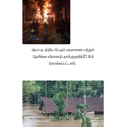
ஷ்யா நடத்திய பெரும் ஏவுகணை மற்றும்
ஆளில்லா விமானத் தாக்குதலில்21 பேர்
கொல்லப்பட்டனர்.