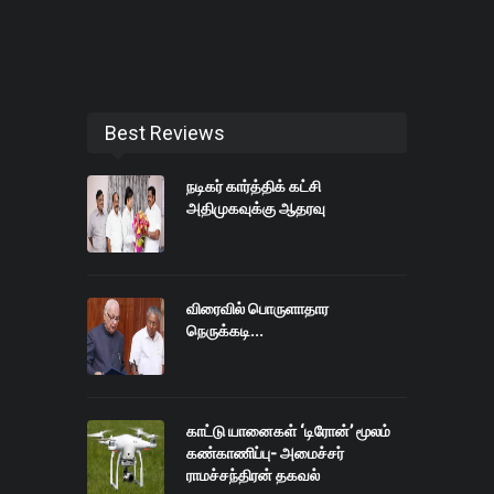
Best Reviews
நடிகர் கார்த்திக் கட்சி
அதிமுகவுக்கு ஆதரவு
விரைவில் பொருளாதார
நெருக்கடி...
காட்டு யானைகள் ‘டிரோன்’ மூலம்
கண்காணிப்பு- அமைச்சர்
ராமச்சந்திரன் தகவல்