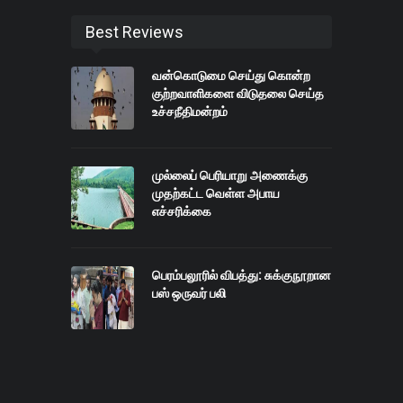
Best Reviews
வன்கொடுமை செய்து கொன்ற
குற்றவாளிகளை விடுதலை செய்த
உச்சநீதிமன்றம்
முல்லைப் பெரியாறு அணைக்கு
முதற்கட்ட வெள்ள அபாய
எச்சரிக்கை
பெரம்பலூரில் விபத்து: சுக்குநூறான
பஸ் ஒருவர் பலி