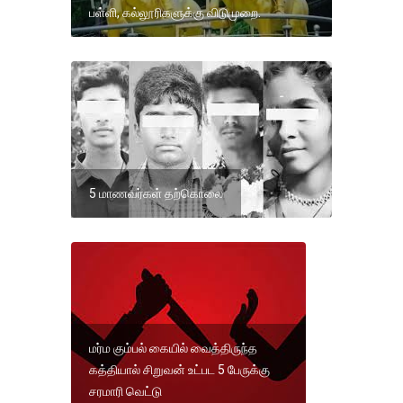
பள்ளி, கல்லூரிகளுக்கு விடுமுறை.
5 மாணவர்கள் தற்கொலை
மர்ம கும்பல் கையில் வைத்திருந்த
கத்தியால் சிறுவன் உட்பட 5 பேருக்கு
சரமாரி வெட்டு