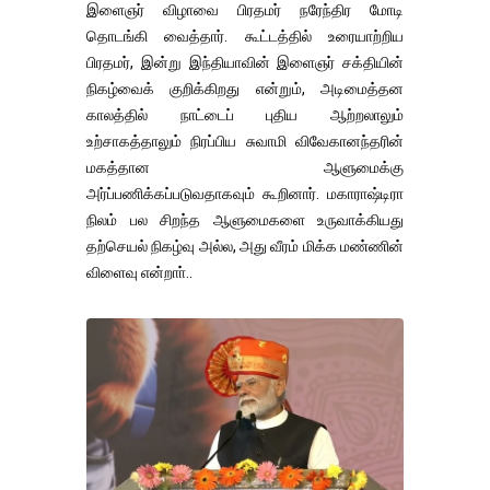
இளைஞர் விழாவை பிரதமர் நரேந்திர மோடி
தொடங்கி வைத்தார். கூட்டத்தில் உரையாற்றிய
பிரதமர், இன்று இந்தியாவின் இளைஞர் சக்தியின்
நிகழ்வைக் குறிக்கிறது என்றும், அடிமைத்தன
காலத்தில் நாட்டைப் புதிய ஆற்றலாலும்
உற்சாகத்தாலும் நிரப்பிய சுவாமி விவேகானந்தரின்
மகத்தான ஆளுமைக்கு
அர்ப்பணிக்கப்படுவதாகவும் கூறினார். மகாராஷ்டிரா
நிலம் பல சிறந்த ஆளுமைகளை உருவாக்கியது
தற்செயல் நிகழ்வு அல்ல, அது வீரம் மிக்க மண்ணின்
விளைவு என்றாா்..