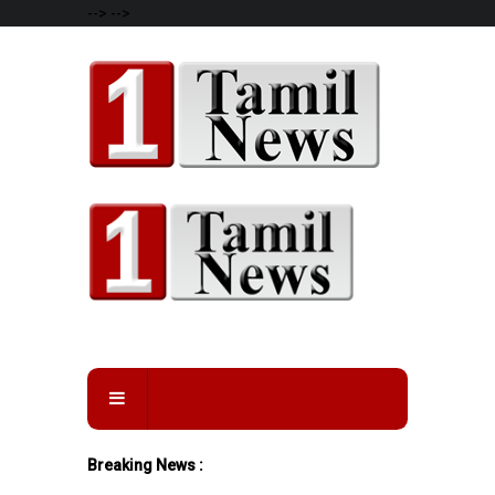
-->
-->
Breaking News :