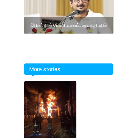
இபிஎஸ் திடீர் டெல்லி பயணம்.. உதயநிதி பதில்
More stories