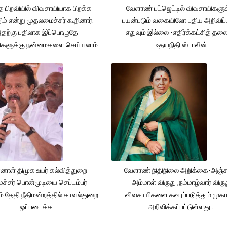
த பிறவியில் விவசாயியாக பிறக்க
வேளாண் பட்ஜெட்டில் விவசாயிகளுக
ம் என்று முதலமைச்சர் கூறினார்.
பயன்படும் வகையிலோ புதிய அறிவிப்
தற்கு பதிலாக இப்பொழுதே
எதுவும் இல்லை -எதிர்க்கட்சித் தல
ிகளுக்கு நன்மைகளை செய்யலாம்
உதயநிதி ஸ்டாலின்
னாள் திமுக உயர் கல்வித்துறை
வேளாண் நிதிநிலை அறிக்கை-அஞ்
்சர் பொன்முடியை செப்டம்பர்
அம்மாள் விருது ,நம்மாழ்வார் விரு
் தேதி நீதிமன்றத்தில் காவல்துறை
விவசாயிகளை கவரப்படுத்தும் முக
ஒப்படைக்க
அறிவிக்கப்பட்டுள்ளது...