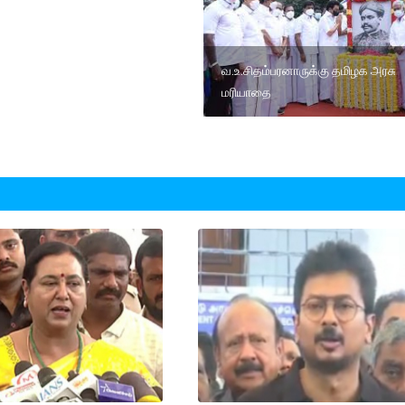
வ.உ.சிதம்பரனாருக்கு தமிழக அரசு
மரியாதை