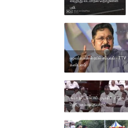
விழுந்து வடமாநில தொழிலாளி
பலி.
பழவந்தாங்கல் ரயில் சம்பவம் - TTV
கண்டனம்
கூடா நட்பு கேடாய் முடியும்".. திமுக -
அதிமுக வாக்குவாதம்