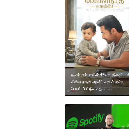
நடிகர் சூர்யாவின் 46வது திரைப்படத்
விஸ்வநாதன் அண்ட் சன்ஸ் என்று
பெயரிடப்பட்டுள்ளது.