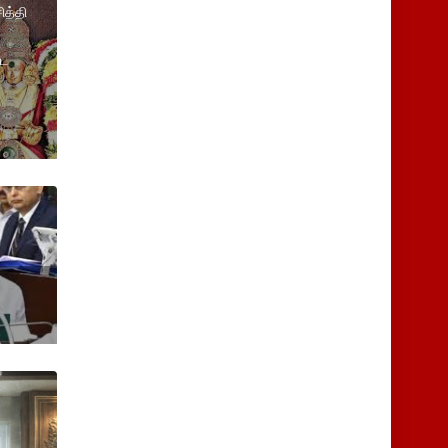
ித்தி
டை
ன