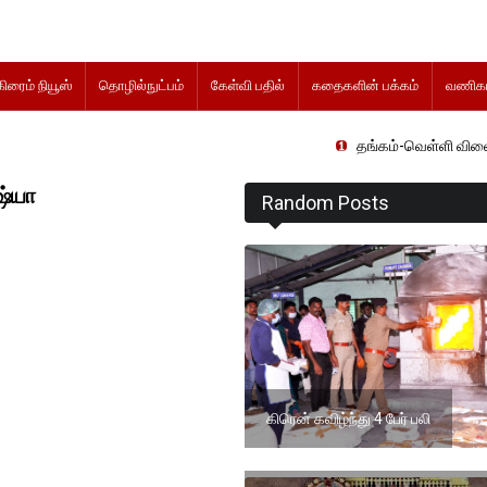
கிரைம் நியூஸ்
தொழில்நுட்பம்
கேள்வி பதில்
கதைகளின் பக்கம்
வணிகம
தங்கம்-வெள்ளி விலை மாற்றமின்ற
ஷ்யா
Random Posts
கிரென் கவிழ்ந்து 4 பேர் பலி