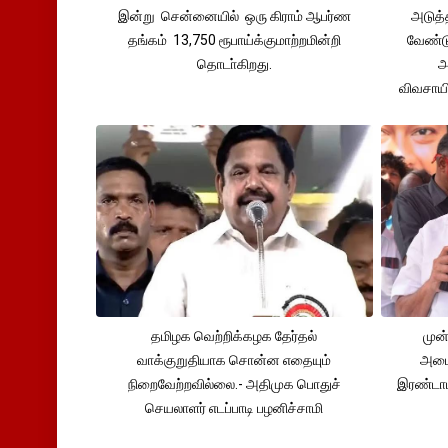
இன்று சென்னையில் ஒரு கிராம் ஆபர்ண
அடுத்
தங்கம் 13,750 ரூபாய்க்குமாற்றமின்றி
வேண்டு
தொடா்கிறது.
அ
விவசாய
தமிழக வெற்றிக்கழக தேர்தல்
முன்
வாக்குறுதியாக சொன்ன எதையும்
அமைச
நிறைவேற்றவில்லை.- அதிமுக பொதுச்
இரண்டாம
செயலாளர் எடப்பாடி பழனிச்சாமி