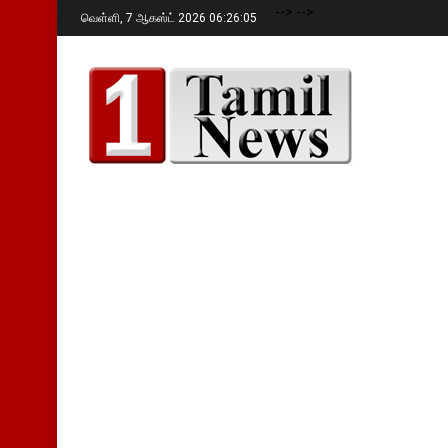
-->
-->
வெள்ளி,
7 ஆகஸ்ட் 2026 06:26:06