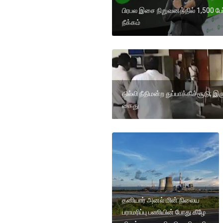
பிரபல இசை நிறுவனத்தில் 1,500 பே
நீக்கம்
தில்லி நீதிமன்ற துப்பாக்கிச்சூடு; இர
கைது
தனியார் அனல் மின் நிலைய
பராமரிப்பு பணியின் போது கீழே