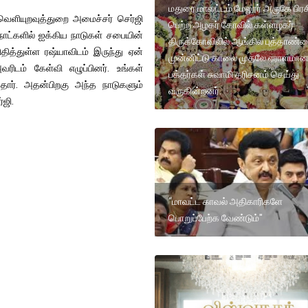
மதுரை மாவட்டம் மேலூர் அருகே பிரச
வெளியுறவுத்துறை அமைச்சர் செர்ஜி
பெற்ற அழகர் கோவில் கள்ளழகர்
 நாட்களில் ஐக்கிய நாடுகள் சபையின்
திருக்கோவிலில் ஆங்கில புத்தாண்
ித்துள்ள ரஷ்யாவிடம் இருந்து ஏன்
முன்னிட்டு காலை முதலே ஏராளமா
டம் கேள்வி எழுப்பினர். உங்கள்
பக்தர்கள் சுவாமி தரிசனம் செய்து
தார். அதன்பிறகு அந்த நாடுகளும்
வருகின்றனர்.
்ஜி.
“மாவட்ட காவல் அதிகாரிகளே
பொறுப்பேற்க வேண்டும்"