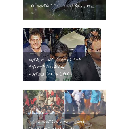
தமிழகத்தில் அடுத்த 3 மணி நேரத்துக்கு
மழை
ஆதித்யா - எல்1 விண்கலம் மிகச்
சிறப்பாகச் செயல்பட்டு
வருகிறது...சோமநாத் பேட்டி
மாநிலக் கல்வி கொள்கை: முதல்வர்
அலுவலகம் வெளியிட்ட பதிவு