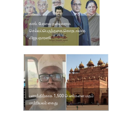
காங். பேரவை தலைவராக
செல்வப்பெருந்தகை;கொறடாவாக
விஜயதாரணி
பணத்திற்காக 1,500 பெண்களை மதம்
மாற்றியவர் கைது