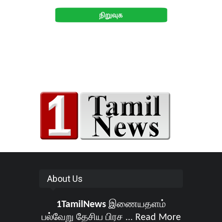
About Us
1TamilNews
இணையதளம்
பல்வேறு தேசிய பிரச ...
Read More