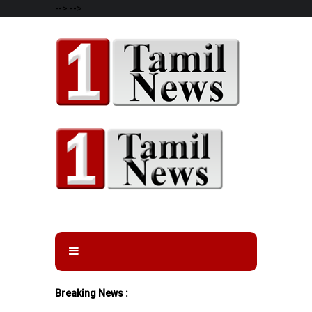
-->
-->
Breaking News :