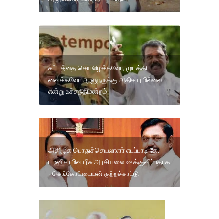
சட்டத்தை செயலிழக்கவோ, முடக்கி
வைக்கவோ ஆளுநருக்கு அதிகாரமில்லை
என்று உச்சநீதிமன்றம்
அதிமுக பொதுச்செயலாளர் எடப்பாடி கே.
பழனிசாமிவாரிசு அரசியலை ஊக்குவிப்பதாக
- செங்கோட்டையன் குற்றச்சாட்டு