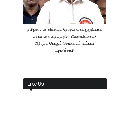
தமிழக வெற்றிக்கழக தேர்தல் வாக்குறுதியாக
சொன்ன எதையும் நிறைவேற்றவில்லை.-
அதிமுக பொதுச் செயலாளர் எடப்பாடி
பழனிச்சாமி
Like Us