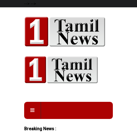
-->
-->
Breaking News :