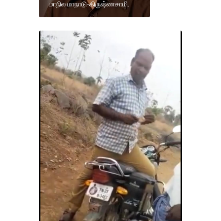
மாநில மாநாடு-கிருஷ்ணசாமி.