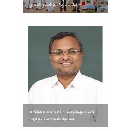
மு.க.ஸ்டாலின் திறந்து வைத்தார்.
கார்த்திக் சிதம்பரம் உடல் நலக்குறைவால்
மருத்துவமனையில் அனுமதி