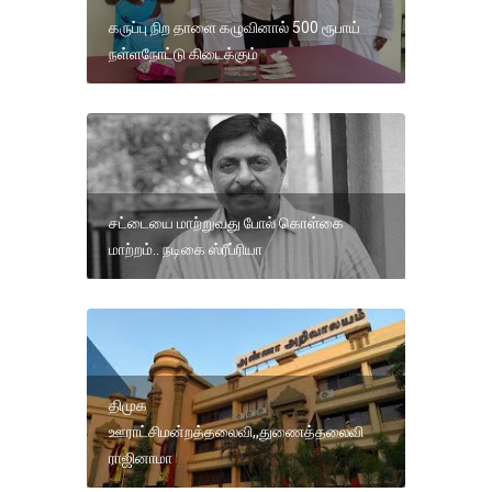
கருப்பு நிற தாளை கழுவினால் 500 ரூபாய்
நள்ளநோட்டு கிடைக்கும்
சட்டையை மாற்றுவது போல் கொள்கை
மாற்றம்.. நடிகை ஸ்ரீப்ரியா
திமுக
ஊராட்சிமன்றத்தலைவி,,துணைத்தலைவி
ராஜினாமா