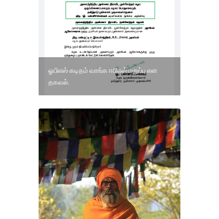
ஓபிஎஸ் கடிதம் வாங்க ஈபிஎஸ் மறுப்பு என
தகவல்.