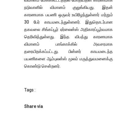
விமானம் மேகக்கூட்டத்தில் மோதியதன் காரணமாக
நடுவானில் விமானம் குலுங்கியது. இதன்
காரணமாக பயணி ஒருவர் உயிரிழந்துள்ளார் மற்றும்
30 பேர் காயமடைந்துள்ளனர். இதுதொடர்பான
தகவலை சிங்கப்பூர் ஏர்லைன்ஸ் அதிகாரப்பூர்வமாக
தெரிவித்துள்ளது. இந்த விபத்து காரணமாக
விமானம் பாங்காக்கில் அவசரமாக
தரையிறக்கப்பட்டது. பின்னர் காயமடைந்த
பயணிகளை ஆம்புலன்ஸ் மூலம் மருத்துவமனைக்கு
கொண்டு சென்றனர்.
Tags :
Share via