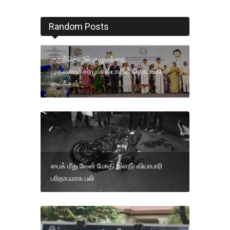
Random Posts
குறுந்தொழில் குழுமத்தை
முதலமைச்சர்மு.க.ஸ்டாலின் தொடங்கி
வைத்தார்.
பைக் மீது வேன் மோதி இளநீர் வியாபாரி
பரிதாபமாக பலி