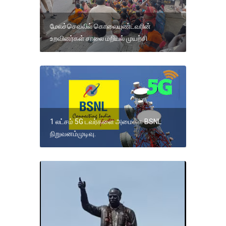
மேலச்செவலில் கொலையுண்டவரின்
உறவினர்கள் சாலை மறியல் முயற்சி
1 லட்சம் 5G டவர்களை அமைக்க BSNL
நிறுவனம்முடிவு.