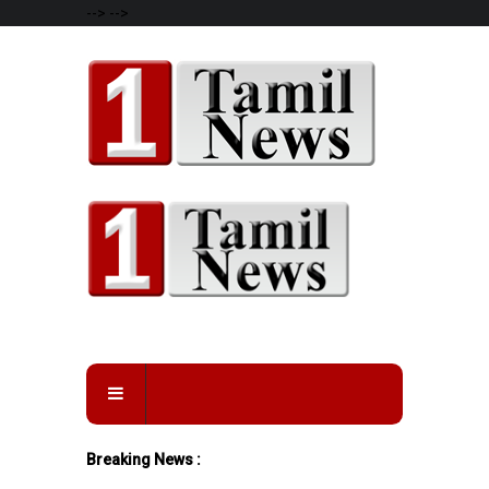
-->
-->
Breaking News :