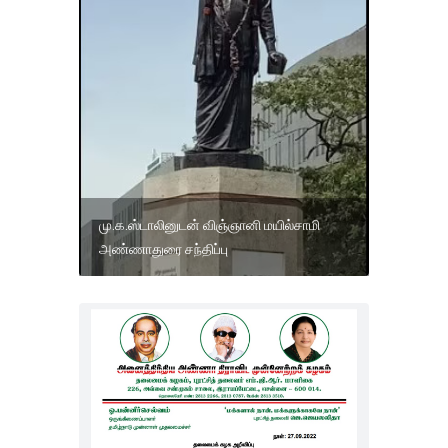
மு.க.ஸ்டாலினுடன் விஞ்ஞானி மயில்சாமி
அண்ணாதுரை சந்திப்பு