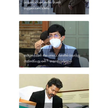
பாதுகாப்பு பணிகளில் பெண்
ராணுவப்படையினர்
தமிழகத்தின் சில மாவட்டங்களில் தொற்று
அதிகரிப்பது ஏன்?- ராதாகிருஷ்ணன்