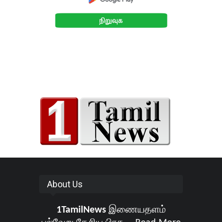
About Us
1TamilNews
இணையதளம்