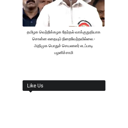
தமிழக வெற்றிக்கழக தேர்தல் வாக்குறுதியாக
சொன்ன எதையும் நிறைவேற்றவில்லை.-
அதிமுக பொதுச் செயலாளர் எடப்பாடி
பழனிச்சாமி
Like Us