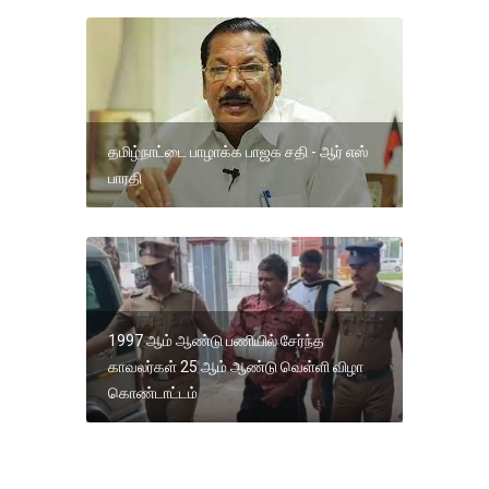
தமிழ்நாட்டை பாழாக்க பாஜக சதி - ஆர் எஸ்
பாரதி
1997 ஆம் ஆண்டு பணியில் சேர்ந்த
காவலர்கள் 25 ஆம் ஆண்டு வெள்ளி விழா
கொண்டாட்டம்