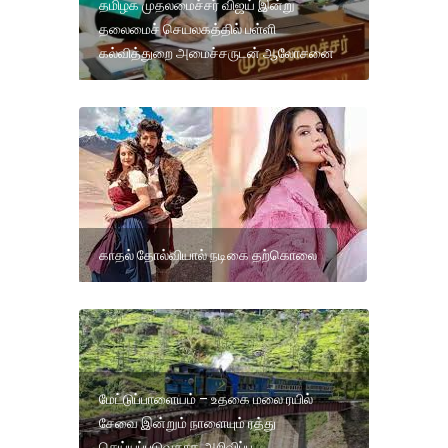
தமிழக முதலமைச்சர் விஜய் இன்று
தலைமைச் செயலகத்தில் பள்ளி
கல்வித்துறை அமைச்சருடன் ஆலோசனை
காதல் தோல்வியால் நடிகை தற்கொலை
மேட்டுப்பாளையம் – உதகை மலை ரயில்
சேவை இன்றும் நாளையும் ரத்து
செய்யப்படுவதாக அறிவிப்பு