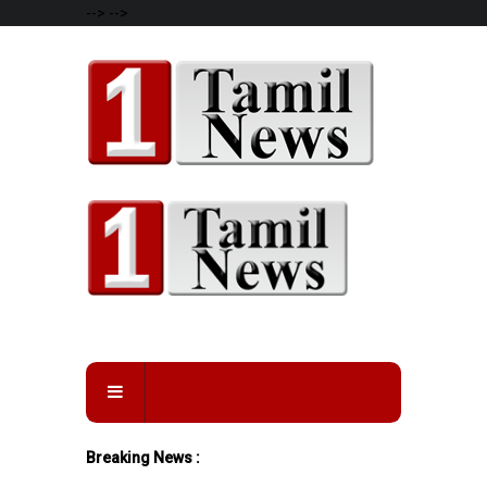
-->
-->
Breaking News :