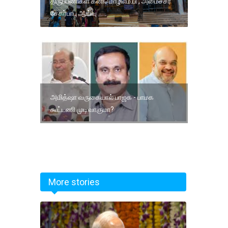
திருப்பணிகள் கனிமொழிஎம்.பி , அமைச்சர்
சேகர்பாபு ஆய்வு
அமித்ஷா வருகையால் பாஜக - பாமக
கூட்டணி முடிவாகுமா?
More stories