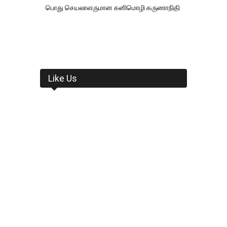
பொது செயலாளருமான கனிமொழி கருணாநிதி
Like Us