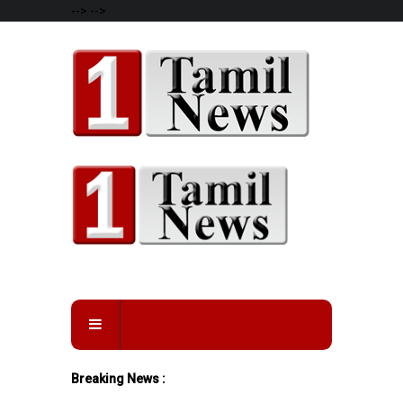
-->
-->
Breaking News :