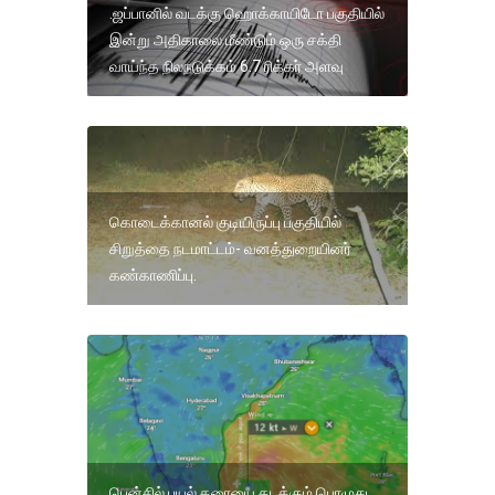
.ஜப்பானில் வடக்கு ஹொக்காயிடோ பகுதியில்
இன்று அதிகாலை மீண்டும் ஒரு சக்தி
வாய்ந்த நிலநடுக்கம் 6.7 ரிக்கர் அளவு
கொடைக்கானல் குடியிருப்பு பகுதியில்
சிறுத்தை நடமாட்டம்- வனத்துறையினர்
கண்காணிப்பு.
பென்சில் புயல் கரையை கடக்கும் பொழுது