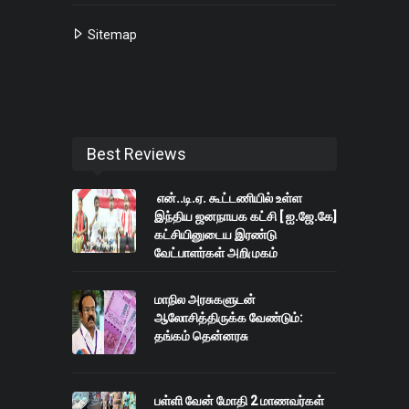
Sitemap
Best Reviews
என்..டி.ஏ. கூட்டணியில் உள்ள
இந்திய ஜனநாயக கட்சி [ ஐ.ஜே.கே]
கட்சியினுடைய இரண்டு
வேட்பாளர்கள் அறிமுகம்
மாநில அரசுகளுடன்
ஆலோசித்திருக்க வேண்டும்:
தங்கம் தென்னரசு
பள்ளி வேன் மோதி 2 மாணவர்கள்